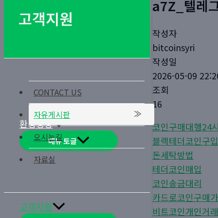
a7Z_텔레그램
고객지원
작성자
bitcoinsyri
작성일
2026-05-09 22:2
조회
CONTACT US
16
자유게시판
환경경영
코인구매대행24
오시는길
블랙테더코인구
메뉴 토글
돈세탁방법
자료실
테더코인매입
코인송금대리
카드로코인구매
고객지원
비트코인개인거