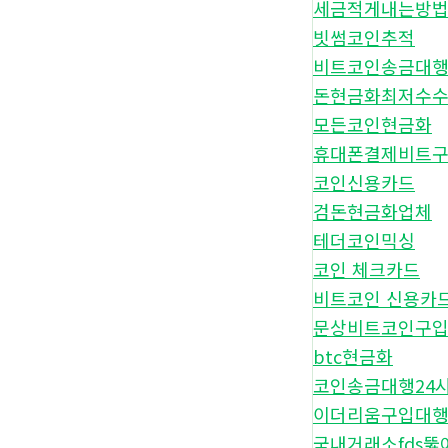
세금적게내는방
빗썸코인추적
비트코인송금대
돈현금화최저수
모든코인현금화
휴대폰결제비트
코인신용카드
검돈현금화업체
테더코인믹싱
코인 체크카드
비트코인 신용카
문상비트코인구
btc현금화
코인송금대행24
이더리움구입대
국내거래소fds뚫