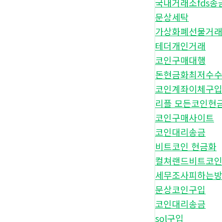
국내거래소fds송
문상세탁
가상화폐선물거
테더개인거래
코인구매대행
돈현금화최저수
코인계좌이체구
리플 모든코인현
코인구매사이트
코인대리송금
비트코인 현금화
컬쳐랜드비트코
세무조사피하는
문상코인구입
코인대리송금
sol구입