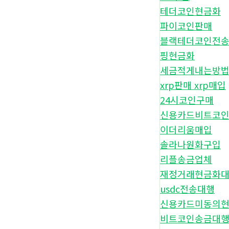
테더코인현금화
파이코인판매
블랙테더코인전
핑현금화
세금적게내는방
xrp판매 xrp매입
24시코인구매
신용카드비트코
이더리움매입
솔라나원화구입
리플송금업체
재정거래현금화
usdc전송대행
신용카드미동의
비트코인송금대