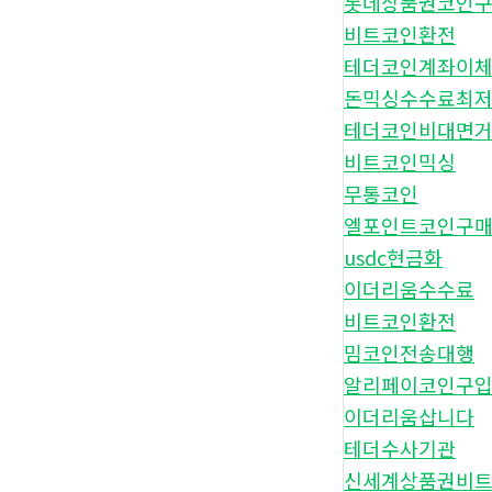
롯데상품권코인
비트코인환전
테더코인계좌이
돈믹싱수수료최
테더코인비대면
비트코인믹싱
무통코인
엘포인트코인구
usdc현금화
이더리움수수료
비트코인환전
밈코인전송대행
알리페이코인구
이더리움삽니다
테더수사기관
신세계상품권비