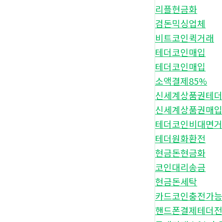
리플현금화
검돈믹싱업체
비트코인퀵거래
테더코인매입
테더코인매입
소액결제85%
신세계상품권테
신세계상품권매
테더코인비대면
테더원화환전
현금돈현금화
코인대리송금
현금돈세탁
카드코인충전가
핸드폰결제테더