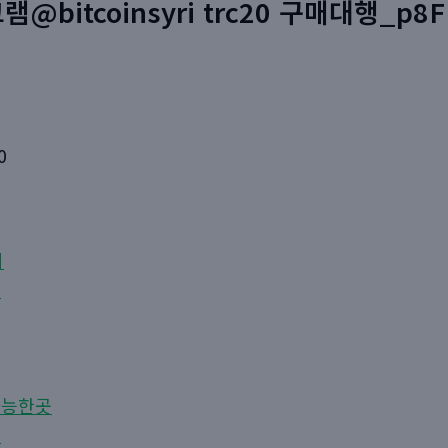
@bitcoinsyri trc20 구매대행_p8F
0
시
입
가능한곳
래