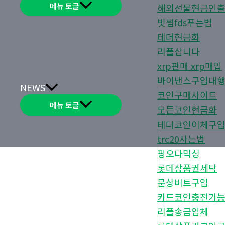
메뉴 토글
해외선물현금인
빗썸fds푸는법
테더현금화
리플삽니다
xrp판매 xrp매입
바이낸스구입대
NEWS
코인구매사이트
메뉴 토글
모든코인현금화
테더코인이체구
trc20사는법
핑오다믹싱
롯데상품권세탁
문상비트구입
카드코인충전가
리플송금업체