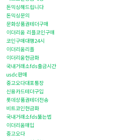
돈믹싱해드립니다
돈믹싱문의
문화상품권테더구매
이더리움 리플코인구매
코인구매대행24시
이더리움리플
이더리움현금화
국내거래소fds출금시간
usdc판매
중고오다대포통장
신용카드테더구입
롯데상품권테더전송
비트코인현금화
국내거래소fds뚫는법
이더리움매입
중고오다