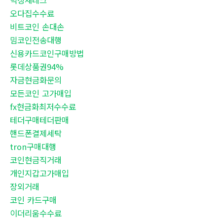
믹싱재테크
오다집수수료
비트코인 손대손
밈코인전송대행
신용카드코인구매방법
롯데상품권94%
자금현금화문의
모든코인 고가매입
fx현금화최저수수료
테더구매테더판매
핸드폰결제세탁
tron구매대행
코인현금직거래
개인지갑고가매입
장외거래
코인 카드구매
이더리움수수료