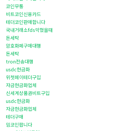
코인무통
비트코인신용카드
테더코인판매합니다
국내거래소fds막혔을때
돈세탁
암호화폐구매대행
돈세탁
tron전송대행
usdc현금화
위쳇페이테더구입
자금현금화업체
신세계상품권비트구입
usdc현금화
자금현금화업체
테더구매
밈코인팝니다