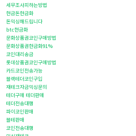
세무조사피하는방법
현금돈현금화
돈믹싱해드립니다
btc현금화
문화상품권코인구매방법
문화상품권현금화91%
코인대리송금
롯데상품권코인구매방법
카드코인전송가능
블랙테더코인구입
재테크자금믹싱문의
테더구매 테더판매
테더전송대행
파이코인판매
블테판매
코인전송대행