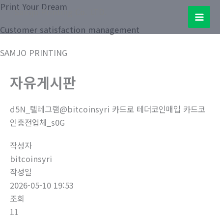
콘
Print Your Dream
Samjo Printing Co. LTD.
텐
Mai
Customer satisfaction management
츠
로
Men
SAMJO PRINTING
건
너
자유게시판
뛰
기
d5N_텔레그램@bitcoinsyri 카드로 테더코인매입 카드코
인충전업체_s0G
작성자
bitcoinsyri
작성일
2026-05-10 19:53
조회
11