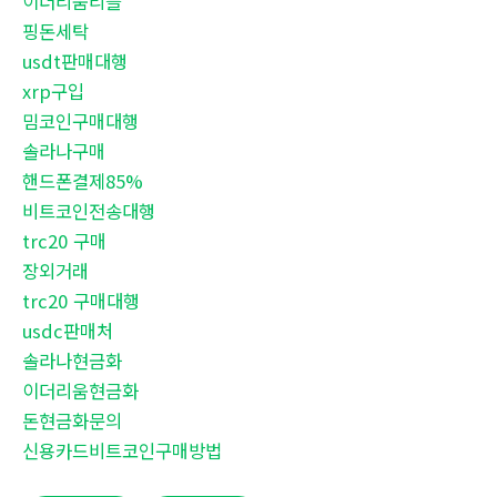
이더리움리플
핑돈세탁
usdt판매대행
xrp구입
밈코인구매대행
솔라나구매
핸드폰결제85%
비트코인전송대행
trc20 구매
장외거래
trc20 구매대행
usdc판매처
솔라나현금화
이더리움현금화
돈현금화문의
신용카드비트코인구매방법