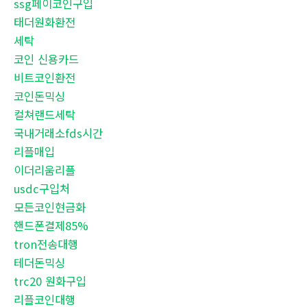
ssg페이코인구입
태더원화환전
세탁
코인 신용카드
비트코인환전
코인돈믹싱
컬쳐랜드세탁
국내거래소fds시간
리플매입
이더리움리플
usdc구입처
모든코인현금화
핸드폰결제85%
tron전송대행
테더돈믹싱
trc20 원화구입
리플코인대행