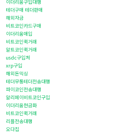
이더리움구입대행
테더구매 테더판매
해외자금
비트코인카드구매
이더리움매입
비트코인퀵거래
알트코인퀵거래
usdc구입처
xrp구입
해외돈믹싱
테더무통테더전송대행
파이코인전송대행
알리페이비트코인구입
이더리움현금화
비트코인퀵거래
리플전송대행
오다집