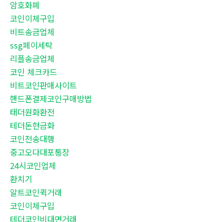
암호화폐
코인이체구입
비트송금업체
ssg페이세탁
리플송금업체
코인 체크카드
비트코인판매사이트
핸드폰결제코인구매방법
태더원화환전
테더돈현금화
코인전송대행
중고오다대포통장
24시코인업체
환치기
알트코인퀵거래
코인이체구입
테더코인비대면거래