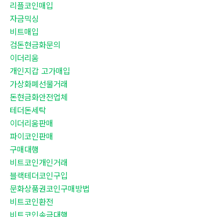
리플코인매입
자금믹싱
비트매입
검돈현금화문의
이더리움
개인지갑 고가매입
가상화폐선물거래
돈현금화안전업체
테더돈세탁
이더리움판매
파이코인판매
구매대행
비트코인개인거래
블랙테더코인구입
문화상품권코인구매방법
비트코인환전
비트코인송금대행