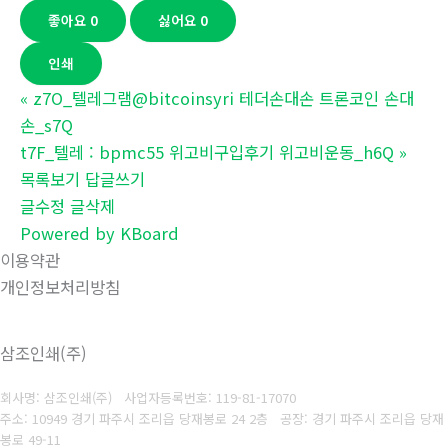
좋아요
0
싫어요
0
인쇄
«
z7O_텔레그램@bitcoinsyri 테더손대손 트론코인 손대
손_s7Q
t7F_텔레 : bpmc55 위고비구입후기 위고비운동_h6Q
»
목록보기
답글쓰기
글수정
글삭제
Powered by KBoard
이용약관
개인정보처리방침
삼조인쇄(주)
회사명: 삼조인쇄(주)
사업자등록번호: 119-81-17070
주소: 10949 경기 파주시 조리읍 당재봉로 24 2층 공장: 경기 파주시 조리읍 당재
봉로 49-11