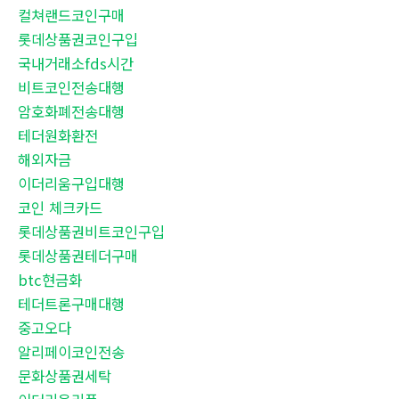
컬쳐랜드코인구매
롯데상품권코인구입
국내거래소fds시간
비트코인전송대행
암호화폐전송대행
테더원화환전
해외자금
이더리움구입대행
코인 체크카드
롯데상품권비트코인구입
롯데상품권테더구매
btc현금화
테더트론구매대행
중고오다
알리페이코인전송
문화상품권세탁