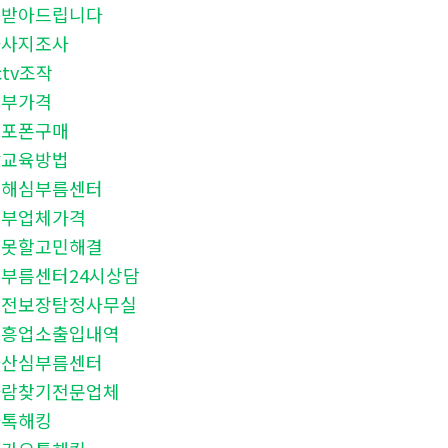
돈받아드립니다
마사지조사
ctv조작
청부가격
대포폰구매
참교육방법
진해심부름센터
청부업체가격
말못할고민해결
부름센터24시상담
안전보장탐정사무실
유흥업소출입내역
마산심부름센터
사람찾기전문업체
카톡해킹