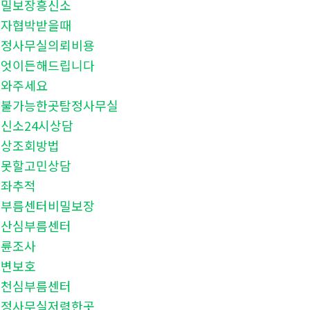
비밀보장흥신소
문자협박받을때
탐정사무실의뢰비용
무엇이든해드립니다
도와주세요
후불가능한곳탐정사무실
신소24시상담
신상조회방법
말못할고민상담
계좌추적
심부름센터비밀보장
양산심부름센터
불륜조사
신변보호
춘천심부름센터
탐정사무실저렴한곳