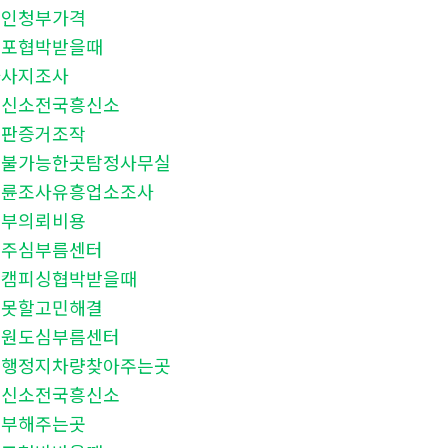
살인청부가격
유포협박받을때
마사지조사
흥신소전국흥신소
재판증거조작
후불가능한곳탐정사무실
불륜조사유흥업소조사
청부의뢰비용
원주심부름센터
몸캠피싱협박받을때
말못할고민해결
강원도심부름센터
운행정지차량찾아주는곳
흥신소전국흥신소
청부해주는곳