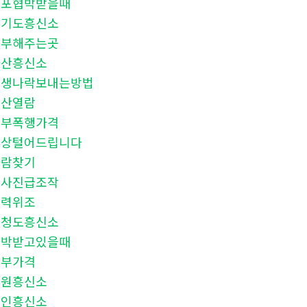
유포협박받을때
경기도흥신소
청부해주는곳
마산흥신소
인생나락보내는방법
재산열람
청부폭행가격
신상털어드립니다
사람찾기
회사진급조작
학력위조
충청도흥신소
협박받고있을때
청부가격
수원흥신소
용인흥신소