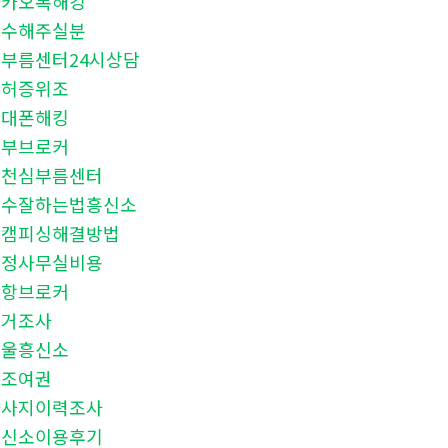
카카오톡해킹
복수해주실분
부름센터24시상담
면허증위조
휴대폰해킹
청부브로커
인천심부름센터
복수잘하는법흥신소
몸캠피싱해결방법
탐정사무실비용
밀항브로커
과거조사
서울흥신소
위조여권
마사지이력조사
흥신소이용후기