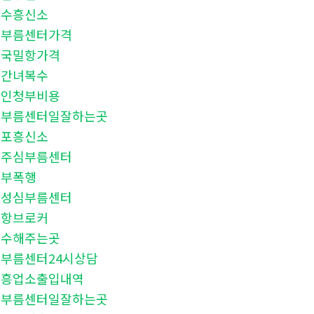
여수흥신소
심부름센터가격
중국밀항가격
상간녀복수
살인청부비용
심부름센터일잘하는곳
군포흥신소
공주심부름센터
청부폭행
안성심부름센터
밀항브로커
복수해주는곳
부름센터24시상담
유흥업소출입내역
심부름센터일잘하는곳