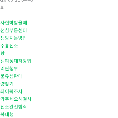
조회
문자협박받을때
춘천심부름센터
인생망치는방법
전주흥신소
밀항
몸캠피싱대처방법
핀리핀청부
선불유심판매
차량찾기
범죄이력조사
도와주세요해결사
흥신소완전범죄
보복대행