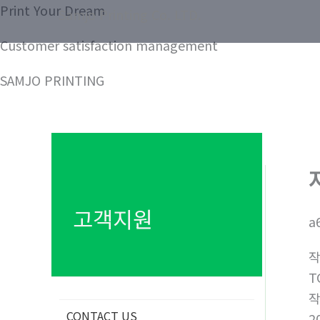
콘
Print Your Dream
Samjo Printing Co. LTD.
텐
Customer satisfaction management
츠
로
SAMJO PRINTING
건
너
뛰
기
고객지원
a
T
CONTACT US
2