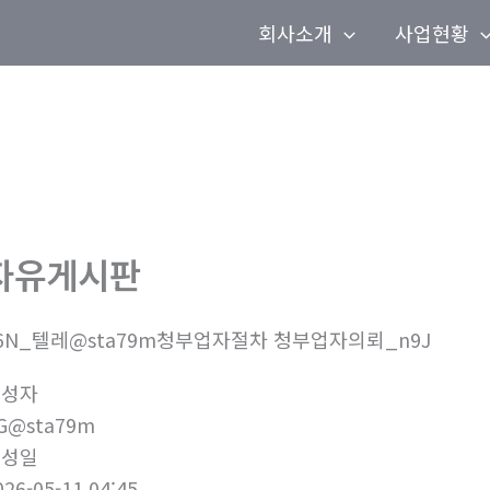
회사소개
사업현황
자유게시판
6N_텔레@sta79m청부업자절차 청부업자의뢰_n9J
작성자
G@sta79m
작성일
026-05-11 04:45