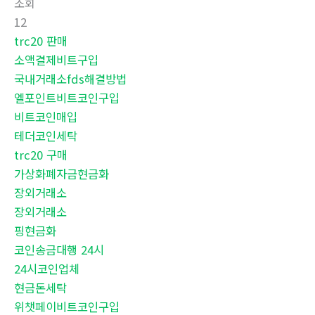
조회
12
trc20 판매
소액결제비트구입
국내거래소fds해결방법
엘포인트비트코인구입
비트코인매입
테더코인세탁
trc20 구매
가상화폐자금현금화
장외거래소
장외거래소
핑현금화
코인송금대행 24시
24시코인업체
현금돈세탁
위챗페이비트코인구입