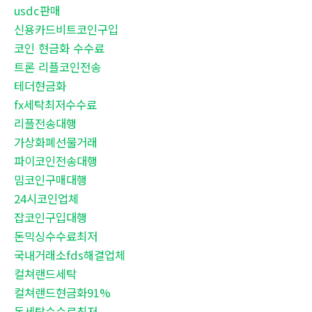
usdc판매
신용카드비트코인구입
코인 현금화 수수료
트론 리플코인전송
테더현금화
fx세탁최저수수료
리플전송대행
가상화폐선물거래
파이코인전송대행
밈코인구매대행
24시코인업체
잡코인구입대행
돈믹싱수수료최저
국내거래소fds해결업체
컬쳐랜드세탁
컬쳐랜드현금화91%
돈세탁수수료최저