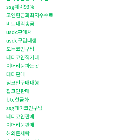
ssg페이93%
코인현금화최저수수료
비트대리송금
usdc판매처
usdc구입대행
모든코인구입
테더코인직거래
이더리움파는곳
테더판매
밈코인구매대행
잡코인판매
btc현금화
ssg페이코인구입
테더코인판매
이더리움판매
해외돈세탁