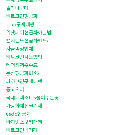
솔라나구매
비트코인현금화
tron구매대행
위챗페이현금화하는법
컬쳐랜드현금화91%
자금믹싱업체
비트코인사는방법
테더최저수수료
문상현금화91%
파이코인구매대행
중고오다
국내거래소fds뚫어주는곳
가상화폐선물거래
usdc현금화
바이낸스구입대행
비트코인퀵거래