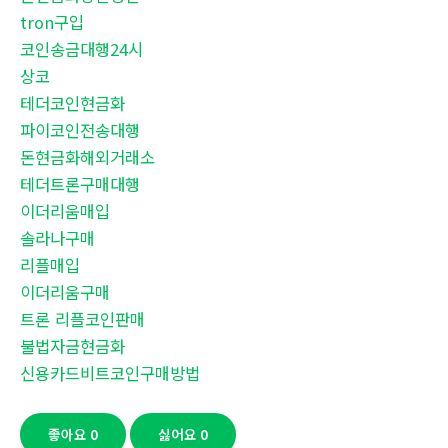
tron구입
코인송금대행24시
상코
테더코인현금화
파이코인전송대행
돈현금화해외거래소
테더트론구매대행
이더리움매입
솔라나구매
리플매입
이더리움구매
트론 리플코인판매
불법자금현금화
신용카드비트코인구매방법
좋아요
0
싫어요
0