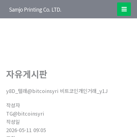
콘
Samjo Printing Co. LTD.
텐
Mai
츠
Men
로
Print Your Dream
건
Customer satisfaction management
너
SAMJO PRINTING
뛰
기
자유게시판
y8D_텔래@bitcoinsyri 비트코인개인거래_y1J
작성자
TG@bitcoinsyri
작성일
2026-05-11 09:05