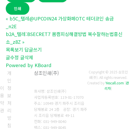
인쇄
«
b5C_텔레@UPCOIN24 가상화폐OTC 테더코인 송금
_n2E
b2A_텔레:BSECRET7 몸캠피싱해결방법 복수잘하는법흥신
소_z8Z
»
목록보기
답글쓰기
글수정
글삭제
Powered by KBoard
개
삼조인쇄(주)
Copyright © 2025 삼조인
쇄(주). All rights reserved.
인
Created by
Yescall.com
[
관
이
정
리자
]
회사명: 삼조인쇄(주)
용
보
사업자등록번호: 119-81-17070
약
처
주소: 10949 경기 파주시 조리읍
당재봉로 24 2층 공장: 경기 파주
관
리
시 조리읍 당재봉로 49-11
방
전화: 031-949-8040
침
팩스: 031-949-8045