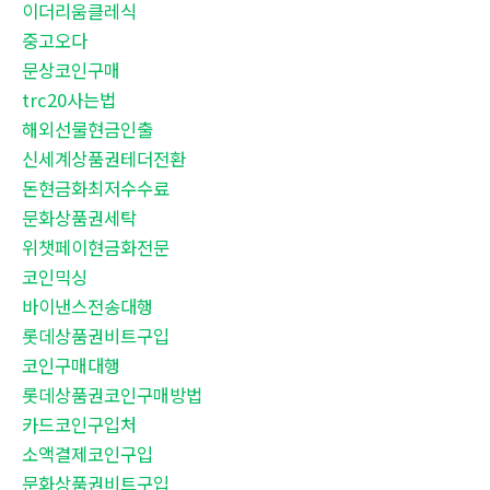
이더리움클레식
중고오다
문상코인구매
trc20사는법
해외선물현금인출
신세계상품권테더전환
돈현금화최저수수료
문화상품권세탁
위챗페이현금화전문
코인믹싱
바이낸스전송대행
롯데상품권비트구입
코인구매대행
롯데상품권코인구매방법
카드코인구입처
소액결제코인구입
문화상품권비트구입