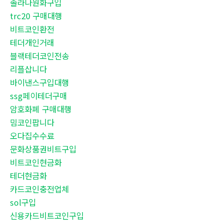
솔라나원화구입
trc20 구매대행
비트코인환전
테더개인거래
블랙테더코인전송
리플삽니다
바이낸스구입대행
ssg페이테더구매
암호화폐 구매대행
밈코인팝니다
오다집수수료
문화상품권비트구입
비트코인현금화
테더현금화
카드코인충전업체
sol구입
신용카드비트코인구입