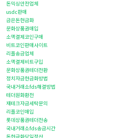
돈믹싱안전업체
usdc판매
금은돈현금화
문화상품권매입
소액결제코인구매
비트코인판매사이트
리플송금업체
소액결제비트구입
문화상품권테더전환
정치자금현금화방법
국내거래소fds해결방법
테더원화환전
재테크자금세탁문의
리플코인매입
롯데상품권테더전송
국내거래소fds송금시간
돈현금화당일정산