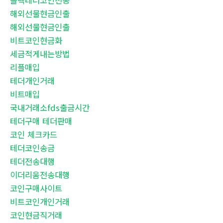
블랙테더코인전송
해외선물현금인출
해외선물현금인출
비트코인현금화
세금적게내는방법
리플매입
테더개인거래
비트매입
국내거래소fds출금시간
테더구매 테더판매
코인 체크카드
테더코인송금
테더전송대행
이더리움전송대행
코인구매사이트
비트코인개인거래
코인현금직거래