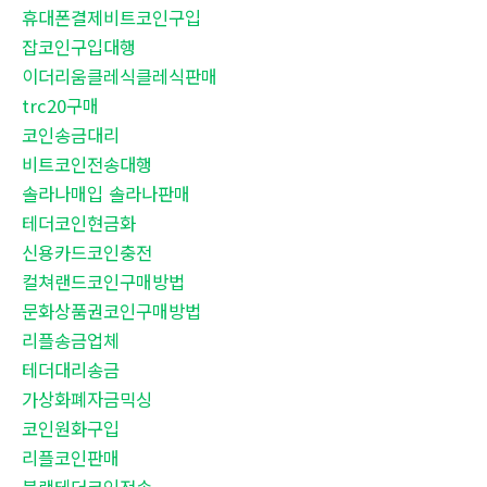
휴대폰결제비트코인구입
잡코인구입대행
이더리움클레식클레식판매
trc20구매
코인송금대리
비트코인전송대행
솔라나매입 솔라나판매
테더코인현금화
신용카드코인충전
컬쳐랜드코인구매방법
문화상품권코인구매방법
리플송금업체
테더대리송금
가상화폐자금믹싱
코인원화구입
리플코인판매