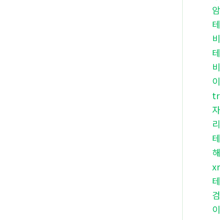
테
이
t
x