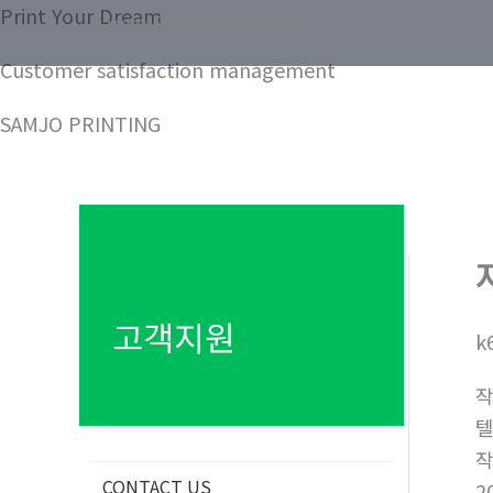
콘
Print Your Dream
Samjo Printing Co. LTD.
텐
Customer satisfaction management
츠
로
SAMJO PRINTING
건
너
뛰
기
고객지원
k
텔
CONTACT US
2