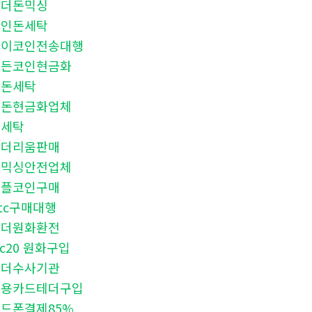
테더돈믹싱
코인돈세탁
파이코인전송대행
모든코인현금화
검돈세탁
검돈현금화업체
핑세탁
이더리움판매
돈믹싱안전업체
리플코인구매
tc구매대행
태더원화환전
rc20 원화구입
테더수사기관
신용카드테더구입
드폰결제85%