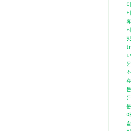
빗
t
u
아