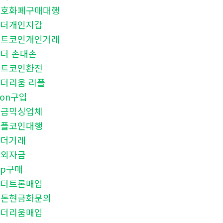
암호화폐구매대행
테더개인지갑
비트코인개인거래
더 손대손
비트코인환전
더리움 리플
ron구입
자금믹싱업체
리플코인대행
테더거래
해외자금
rp구매
테더트론매입
검돈현금화문의
이더리움매입