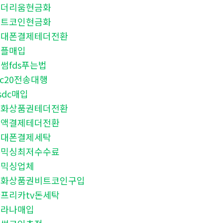
이더리움현금화
비트코인현금화
휴대폰결제테더전환
리플매입
썸fds푸는법
rc20전송대행
sdc매입
문화상품권테더전환
소액결제테더전환
휴대폰결제세탁
돈믹싱최저수수료
돈믹싱업체
문화상품권비트코인구입
프리카tv돈세탁
솔라나매입