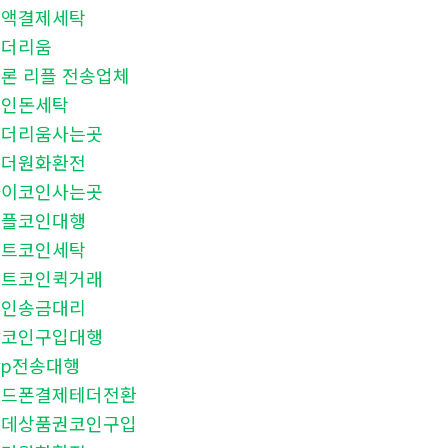
소액결제세탁
이더리움
론 리플 전송업체
코인돈세탁
이더리움사는곳
테더원화환전
파이코인사는곳
리플코인대행
비트코인세탁
비트코인퀵거래
코인송금대리
잡코인구입대행
rp전송대행
핸드폰결제테더전환
롯데상품권코인구입