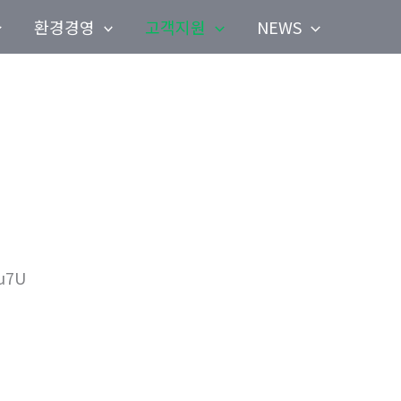
환경경영
고객지원
NEWS
u7U