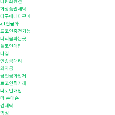
테더원화환전
문화상품권세탁
테더구매테더판매
sdt현금화
카드코인충전가능
이더리움파는곳
리플코인매입
오다집
코인송금대리
해외자금
자금현금화업체
알트코인퀵거래
테더코인매입
더 손대손
대검세탁
핑믹싱