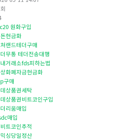
조회
4
rc20 원화구입
핑돈현금화
컬쳐랜드테더구매
더무통 테더전송대행
내거래소fds피하는법
가상화폐자금현금화
rp구매
롯데상품권세탁
롯데상품권비트코인구입
이더리움매입
sdc매입
업비트코인추적
돈믹싱당일정산