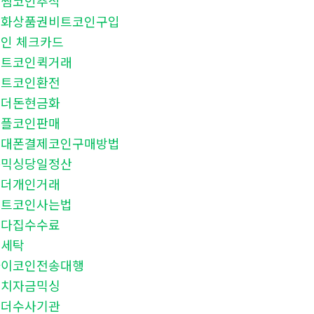
빗썸코인추적
문화상품권비트코인구입
인 체크카드
비트코인퀵거래
비트코인환전
테더돈현금화
리플코인판매
휴대폰결제코인구매방법
돈믹싱당일정산
테더개인거래
비트코인사는법
오다집수수료
핑세탁
파이코인전송대행
정치자금믹싱
테더수사기관