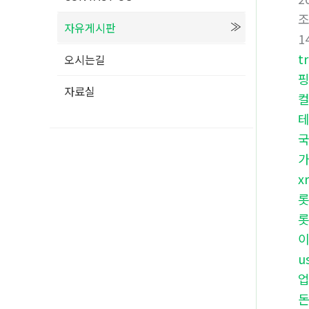
자유게시판
1
t
오시는길
자료실
테
국
x
u