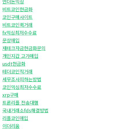
언더돈믹싱
비트코인현금화
코인구매사이트
비트코인퀵거래
fx믹싱최저수수료
문상매입
재테크자금현금화문의
개인지갑 고가매입
usdt현금화
테더코인직거래
세무조사피하는방법
코인믹싱최저수수료
xrp구매
트론리플 전송대행
국내거래소fds해결방법
리플코인매입
이더리움