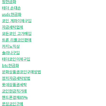
핑현금화
테더 손대손
usdc현금화
코인 계좌이체구입
자금세탁업체
모든코인 고가매입
트론 리플코인판매
카지노믹싱
솔라나구입
테더코인이체구입
btc현금화
문화상품권코인구매방법
정치자금세탁방법
롯데상품권세탁
코인현금직거래
핸드폰결제85%
문상코인구매