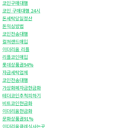
코인구매대행
코인 구매대행 24시
돈세탁당일정산
돈믹싱방법
코인전송대행
컬쳐랜드매입
이더리움 리플
리플코인매입
롯데상품권94%
자금세탁업체
코인전송대행
가상화폐자금현금화
테더코인추척피하기
비트코인현금화
이더리움현금화
문화상품권91%
이더리움클레식사는곳