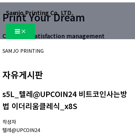
콘
Samjo Printing Co. LTD.
Print Your Dream
텐
츠
Main
로
Menu
Customer satisfaction management
건
너
SAMJO PRINTING
뛰
기
자유게시판
s5L_텔레@UPCOIN24 비트코인사는방
법 이더리움클레식_x8S
작성자
텔레@UPCOIN24