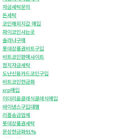
자금세탁문의
돈세탁
코인해외지갑 매입
파이코인사는곳
솔라나구매
롯데상품권비트구입
비트코인판매사이트
정치자금세탁
도난신용카드코인구입
비트코인현금화
xrp매입
이더리움클레식클레식매입
바이낸스구입대행
리플송금업체
롯데상품권세탁
문상현금화91%