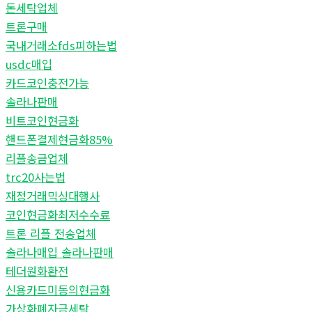
돈세탁업체
트론구매
국내거래소fds피하는법
usdc매입
카드코인충전가능
솔라나판매
비트코인현금화
핸드폰결제현금화85%
리플송금업체
trc20사는법
재정거래믹싱대행사
코인현금화최저수수료
트론 리플 전송업체
솔라나매입 솔라나판매
테더원화환전
신용카드미동의현금화
가상화폐자금세탁