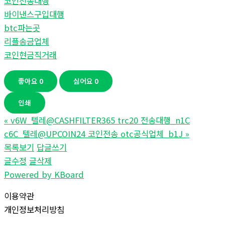
코인전송대행
바이낸스구입대행
btc파는곳
리플송금업체
코인현금직거래
좋아요
0
싫어요
0
인쇄
«
v6W_텔레@CASHFILTER365 trc20 전송대행_n1C
c6C_텔레@UPCOIN24 코인전송 otc공식업체_b1J
»
목록보기
답글쓰기
글수정
글삭제
Powered by KBoard
이용약관
개인정보처리방침