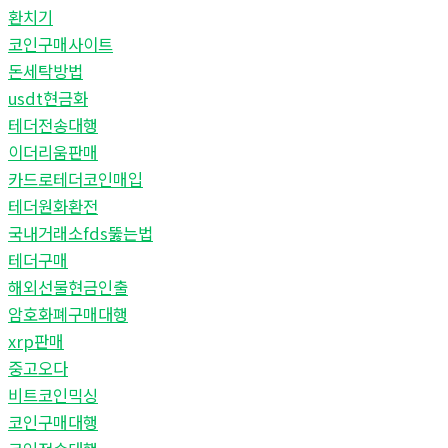
환치기
코인구매사이트
돈세탁방법
usdt현금화
테더전송대행
이더리움판매
카드로테더코인매입
테더원화환전
국내거래소fds뚫는법
테더구매
해외선물현금인출
암호화폐구매대행
xrp판매
중고오다
비트코인믹싱
코인구매대행