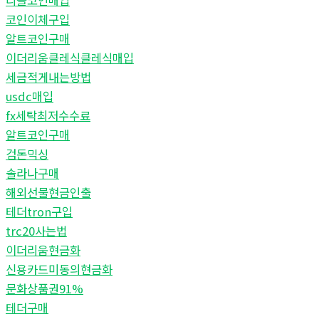
리플코인매입
코인이체구입
알트코인구매
이더리움클레식클레식매입
세금적게내는방법
usdc매입
fx세탁최저수수료
알트코인구매
검돈믹싱
솔라나구매
해외선물현금인출
테더tron구입
trc20사는법
이더리움현금화
신용카드미동의현금화
문화상품권91%
테더구매