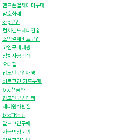
핸드폰결제테더구매
암호화폐
xrp구입
컬쳐랜드테더전송
소액결제비트구입
코인구매대행
정치자금믹싱
오다집
잡코인구입대행
비트코인 카드구매
btc현금화
잡코인구입대행
테더원화환전
btc파는곳
알트코인구매
자금믹싱문의