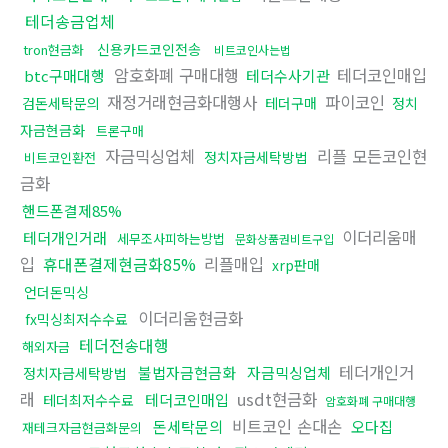
테더송금업체
신용카드코인전송
tron현금화
비트코인사는법
암호화폐 구매대행
테더코인매입
btc구매대행
테더수사기관
재정거래현금화대행사
파이코인
검돈세탁문의
테더구매
정치
자금현금화
트론구매
자금믹싱업체
리플 모든코인현
정치자금세탁방법
비트코인환전
금화
핸드폰결제85%
이더리움매
테더개인거래
세무조사피하는방법
문화상품권비트구입
입
휴대폰결제현금화85%
리플매입
xrp판매
언더돈믹싱
이더리움현금화
fx믹싱최저수수료
테더전송대행
해외자금
테더개인거
불법자금현금화
자금믹싱업체
정치자금세탁방법
래
usdt현금화
테더코인매입
테더최저수수료
암호화폐 구매대행
비트코인 손대손
돈세탁문의
오다집
재테크자금현금화문의