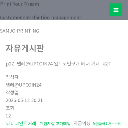
콘
Print Your Dream
Samjo Printing Co. LTD.
텐
Mai
Customer satisfaction management
츠
로
Men
SAMJO PRINTING
건
너
자유게시판
뛰
기
p2Z_텔레@UPCOIN24 알트코인구매 테더 거래_k2T
작성자
텔레@UPCOIN24
작성일
2026-05-12 20:21
조회
12
테더코인직거래
자금믹싱
개인지갑 고가매입
fx현금화최저수수료