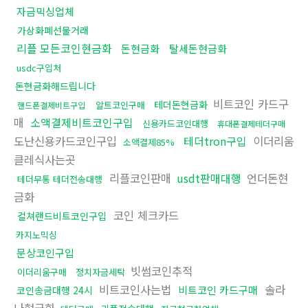
자금믹싱업체
가상화폐선물거래
리플 모든코인현금화
돈현금화
탈세돈현금화
usdc구입처
돈현금화해드립니다
비트코인 카드구
테더돈현금화
알트코인구매
핸드폰결제비트구입
매
소액결제비트코인구입
신용카드코인대행
휴대폰결제테더구매
도난신용카드코인구입
테더tron구입
이더리움
소액결제85%
클레식사는곳
리플코인판매
usdt판매대행
언더돈현
테더무통 테더전송대행
금화
코인 체크카드
컬쳐랜드비트코인구입
카지노믹싱
문상코인구입
빗썸코인추적
이더리움구매
정치자금세탁
비트코인사는법
솔라
비트코인 카드구매
코인송금대행 24시