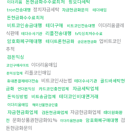
돈현금화수수료최저
핑오다세탁
이더리움
정치자금세탁
tron전송대행
자금현금화문의
테더매입
돈현금화수수료최저
비트코인송금대행
테더구매
이더리움클레
비트코인전송대행
식판매
리플전송대행
테더수사기관
fx믹싱최저수수료
암호화폐구매대행
업비트코인
테더트론현금화
금은돈현금화
추적
검돈믹싱
이더리움매입
코인구매사이트
리플코인매입
돈믹싱업체
비트코인사는법
골드바세탁현
테더수사기관
휴대폰결제테더전송
자금세탁업체
금화
카드코인충전업체
언더돈믹싱
테더코인비대면거래
돈믹싱방법
비트송금업체
이더리움매입
해외선물현금인출
자금현금화업체
자금현금화업체
검돈현금화업체
태더원화환
문화상품권현금화91%
검
암호화폐구매대행
전
이더리움현금화
돈현금화문의