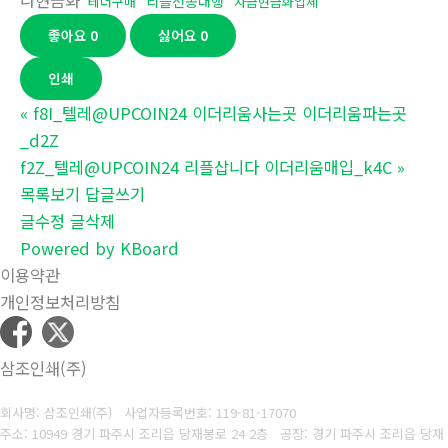
나현금화
리플전송대행
테더구매
자금현금화업체
좋아요
0
싫어요
0
인쇄
«
f8I_텔레@UPCOIN24 이더리움사는곳 이더리움파는곳
_d2Z
f2Z_텔레@UPCOIN24 리플삽니다 이더리움매입_k4C
»
목록보기
답글쓰기
글수정
글삭제
Powered by KBoard
이용약관
개인정보처리방침
삼조인쇄(주)
회사명: 삼조인쇄(주)
사업자등록번호: 119-81-17070
주소: 10949 경기 파주시 조리읍 당재봉로 24 2층 공장: 경기 파주시 조리읍 당재