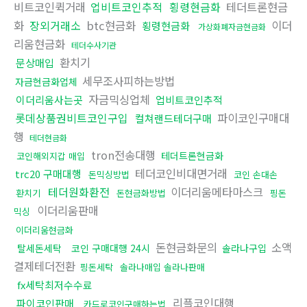
비트코인퀵거래
업비트코인추적
횡령현금화
테더트론현금
화
장외거래소
btc현금화
이더
횡령현금화
가상화폐자금현금화
리움현금화
테더수사기관
환치기
문상매입
세무조사피하는방법
자금현금화업체
자금믹싱업체
이더리움사는곳
업비트코인추적
롯데상품권비트코인구입
파이코인구매대
컬쳐랜드테더구매
행
테더현금화
tron전송대행
테더트론현금화
코인해외지갑 매입
테더코인비대면거래
trc20 구매대행
돈믹싱방법
코인 손대손
테더원화환전
이더리움메타마스크
환치기
돈현금화방법
핑돈
이더리움판매
믹싱
이더리움현금화
돈현금화문의
소액
탈세돈세탁
코인 구매대행 24시
솔라나구입
결제테더전환
핑돈세탁
솔라나매입 솔라나판매
fx세탁최저수수료
리플코인대행
파이코인판매
카드로코인구매하는법