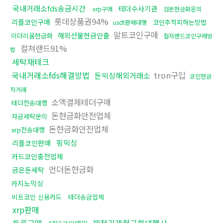
국내거래소fds송금시간
테더수사기관
xrp구매
검돈현금화문의
롯데상품권94%
리플코인구매
코인추적피하는방법
usdt판매대행
알트코인구매
해외선물현금인출
이더리움현금화
컬쳐랜드코인구매방
컬쳐랜드91%
법
세탁재테크
국내거래소fds해결방법
tron구입
돈믹싱해외거래소
코인현금
직거래
소액결제테더구매
테더전송대행
돈현금화안전업체
자금세탁문의
돈현금화안전업체
xrp전송대행
핑믹싱
리플코인판매
카드코인충전업체
언더돈현금화
금은돈세탁
카지노믹싱
비트코인 신용카드
테더송금업체
xrp판매