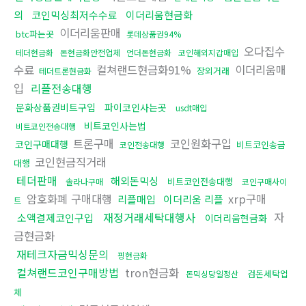
의
코인믹싱최저수수료
이더리움현금화
이더리움판매
btc파는곳
롯데상품권94%
오다집수
테더현금화
돈현금화안전업체
언더돈현금화
코인해외지갑매입
수료
컬쳐랜드현금화91%
이더리움매
장외거래
테더트론현금화
입
리플전송대행
문화상품권비트구입
파이코인사는곳
usdt매입
비트코인사는법
비트코인전송대행
트론구매
코인원화구입
코인구매대행
비트코인송금
코인전송대행
코인현금직거래
대행
테더판매
해외돈믹싱
비트코인전송대행
솔라나구매
코인구매사이
암호화폐 구매대행
xrp구매
리플매입
이더리움 리플
트
재정거래세탁대행사
자
소액결제코인구입
이더리움현금화
금현금화
재테크자금믹싱문의
핑현금화
컬쳐랜드코인구매방법
tron현금화
검돈세탁업
돈믹싱당일정산
체