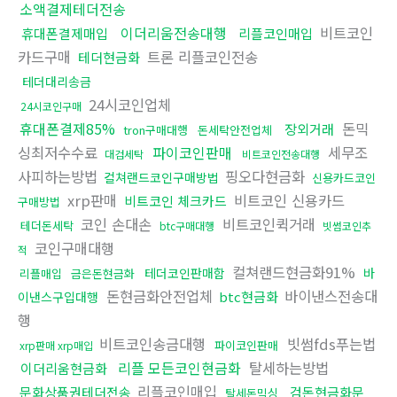
소액결제테더전송
이더리움전송대행
비트코인
휴대폰결제매입
리플코인매입
카드구매
트론 리플코인전송
테더현금화
테더대리송금
24시코인업체
24시코인구매
휴대폰결제85%
돈믹
장외거래
tron구매대행
돈세탁안전업체
싱최저수수료
파이코인판매
세무조
대검세탁
비트코인전송대행
사피하는방법
핑오다현금화
컬쳐랜드코인구매방법
신용카드코인
xrp판매
비트코인 신용카드
비트코인 체크카드
구매방법
코인 손대손
비트코인퀵거래
테더돈세탁
btc구매대행
빗썸코인추
코인구매대행
적
컬쳐랜드현금화91%
테더코인판매함
바
리플매입
금은돈현금화
돈현금화안전업체
바이낸스전송대
btc현금화
이낸스구입대행
행
비트코인송금대행
빗썸fds푸는법
파이코인판매
xrp판매 xrp매입
리플 모든코인현금화
탈세하는방법
이더리움현금화
리플코인매입
문화상품권테더전송
검돈현금화문
탈세돈믹싱