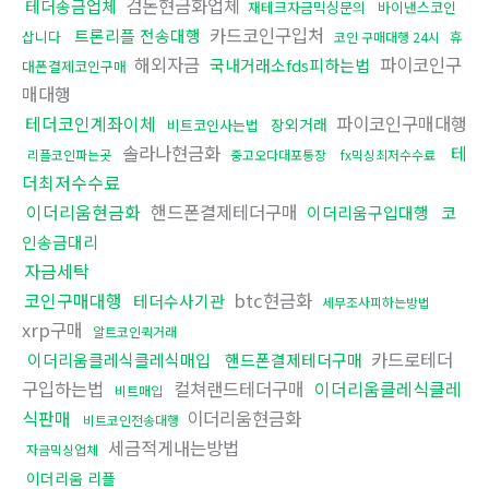
검돈현금화업체
테더송금업체
재테크자금믹싱문의
바이낸스코인
카드코인구입처
트론리플 전송대행
삽니다
휴
코인 구매대행 24시
해외자금
파이코인구
국내거래소fds피하는법
대폰결제코인구매
매대행
테더코인계좌이체
파이코인구매대행
장외거래
비트코인사는법
솔라나현금화
테
리플코인파는곳
중고오다대포통장
fx믹싱최저수수료
더최저수수료
이더리움현금화
핸드폰결제테더구매
이더리움구입대행
코
인송금대리
자금세탁
코인구매대행
btc현금화
테더수사기관
세무조사피하는방법
xrp구매
알트코인퀵거래
카드로테더
이더리움클레식클레식매입
핸드폰결제테더구매
구입하는법
컬쳐랜드테더구매
이더리움클레식클레
비트매입
식판매
이더리움현금화
비트코인전송대행
세금적게내는방법
자금믹싱업체
이더리움 리플