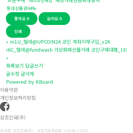
트론구매
재정거래현금화대행사
테더코인매입
롯데상품권94%
좋아요
0
싫어요
0
인쇄
«
m1U_텔레@UPCOIN24 코인 계좌이체구입_v2K
r6C_텔레@fundwash 가상화폐선물거래 코인구매대행_t3I
»
목록보기
답글쓰기
글수정
글삭제
Powered by KBoard
이용약관
개인정보처리방침
삼조인쇄(주)
회사명: 삼조인쇄(주)
사업자등록번호: 119-81-17070