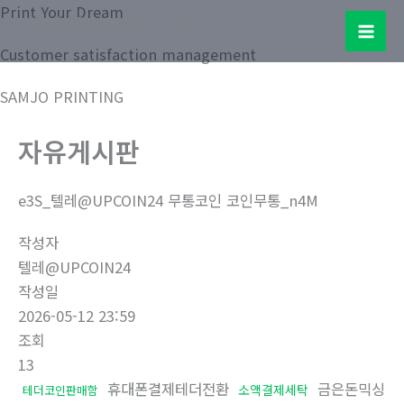
콘
Print Your Dream
Samjo Printing Co. LTD.
텐
Mai
Customer satisfaction management
츠
로
Men
SAMJO PRINTING
건
너
자유게시판
뛰
기
e3S_텔레@UPCOIN24 무통코인 코인무통_n4M
작성자
텔레@UPCOIN24
작성일
2026-05-12 23:59
조회
13
휴대폰결제테더전환
금은돈믹싱
소액결제세탁
테더코인판매함