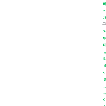
알
자
파
재
휴
s
u