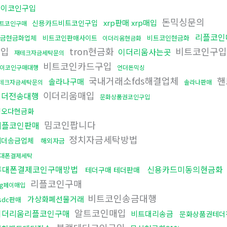
파이코인구입
돈믹싱문의
xrp판매 xrp매입
신용카드비트코인구입
트코인구매
리플코인
금현금화업체
비트코인판매사이트
비트코인현금화
이더리움현금화
구입
tron현금화
비트코인구
이더리움사는곳
재테크자금세탁문의
비트코인카드구입
이코인구매대행
언더돈믹싱
국내거래소fds해결업체
핸
솔라나구매
테크자금세탁문의
솔라나판매
이더리움매입
테더전송대행
문화상품권코인구입
핑오다현금화
밈코인팝니다
리플코인판매
정치자금세탁방법
테더송금업체
해외자금
대폰결제세탁
휴대폰결제코인구매방법
신용카드미동의현금화
테더구매 테더판매
리플코인구매
sg페이매입
비트코인송금대행
가상화폐선물거래
sdc판매
알트코인매입
이더리움리플코인구매
비트대리송금
문화상품권테더