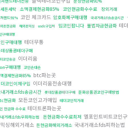
블랙테더코인구입
컬쳐랜드테더전송
문상현금화91%
소액결제현금화85%
코인현금화수수료
탈세돈세탁
장외거래
코인 체크카드
암호화폐구매대행
쳐랜드91%
국내거래소fds송금시간
테
밈코인팝니다
불법자금현금화
외돈현금화
해외돈믹싱
usdc구입처
인구매대행
테더무통
코인구매대행
롯데상품권테더구매
이더리움
더코인송금
ron구매대행
코인손대손
btc파는곳
액결제현금화85%
이더리움전송대행
테더코인이체구입
국내거래소fds송금시간
문화상품권코인구매방법
롯데상품권테더구매
모든코인고가매입
tc현금화
테더코인직거래
테더트론파는곳
인 현금화 수수료
엘포인트비트코인
돈현금화수수료최저
내거래소fds우회하는법
돈믹싱해외거래소
국내거래소fds피하는법
돈현금화해외거래소