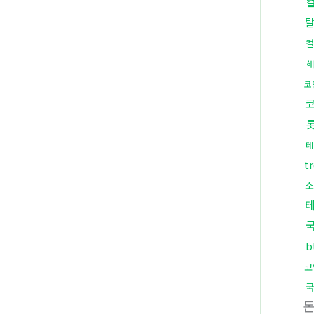
컬
해
코
테
t
소
b
코
국