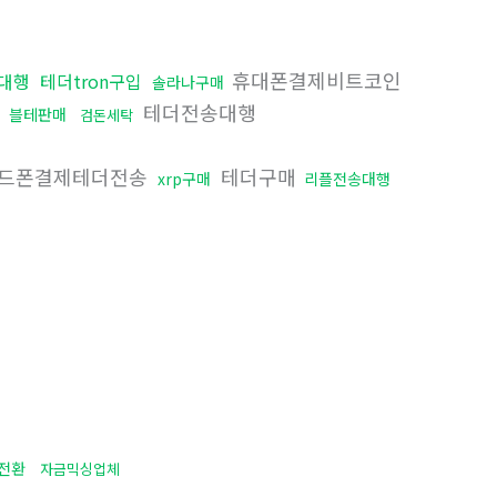
휴대폰결제비트코인
대행
테더tron구입
솔라나구매
입
테더전송대행
블테판매
검돈세탁
드폰결제테더전송
테더구매
xrp구매
리플전송대행
전환
자금믹싱업체