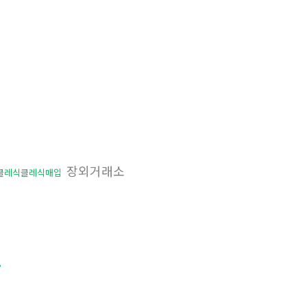
장외거래소
클레식클레식매입
»