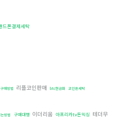
핸드폰결제세탁
리플코인판매
인구매방법
btc현금화
코인돈세탁
이더리움
테더무
아프리카tv돈믹싱
구매대행
내는방법