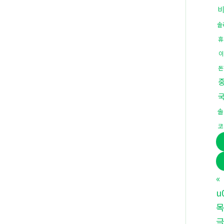
솔
휴
이
돈
솔
코
«
u