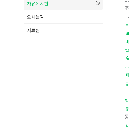
자유게시판
1
오시는길
자료실
엘
신
핑
국
빗
횡
알