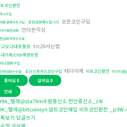
비트코인환전
라나구입
모든코인구입
돈현금화해드립니다
대폰결제비트구입
언더돈믹싱
더리움현금화
현금화최저수수료
trc20사는법
중고오다대포통장
국내거래소fds해결방법
라나원화구입
테더이체
비트코인환전
도난신용카드코인구입
이더리움
인현금화수수료
좋아요
0
싫어요
0
인쇄
r9A_텔레@sta79m수원흥신소 천안흥신소_z4I
0K_텔레@bitcoinsyri 알트코인매입 비트코인환전 _p3W
목록보기
답글쓰기
글수정
글삭제