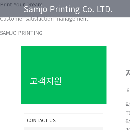
콘
Print Your Dream
Samjo Printing Co. LTD.
텐
Customer satisfaction management
츠
로
SAMJO PRINTING
건
너
뛰
기
고객지원
i
T
CONTACT US
2