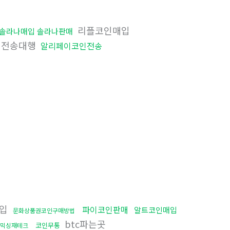
리플코인매입
솔라나매입 솔라나판매
더전송대행
알리페이코인전송
구입
파이코인판매
알트코인매입
문화상품권코인구매방법
btc파는곳
코인무통
믹싱재테크