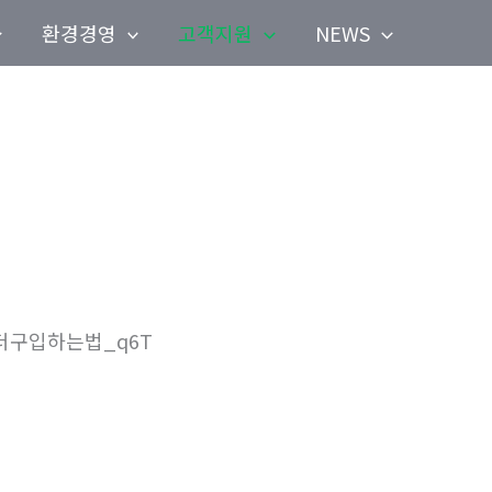
환경경영
고객지원
NEWS
테더구입하는법_q6T