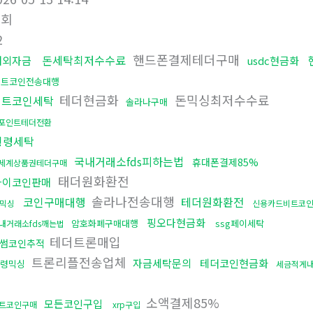
조회
2
핸드폰결제테더구매
돈세탁최저수수료
해외자금
usdc현금화
비트코인전송대행
테더현금화
돈믹싱최저수수료
비트코인세탁
솔라나구매
포인트테더전환
횡령세탁
국내거래소fds피하는법
휴대폰결제85%
세계상품권테더구매
태더원화환전
파이코인판매
솔라나전송대행
코인구매대행
테더원화환전
믹싱
신용카드비트코
핑오다현금화
암호화폐구매대행
ssg페이세탁
내거래소fds깨는법
테더트론매입
썸코인추적
트론리플전송업체
자금세탁문의
테더코인현금화
령믹싱
세금적게
통
소액결제85%
모든코인구입
트코인구매
xrp구입