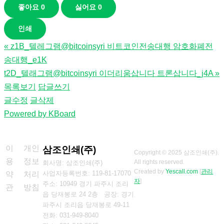
좋아요
0
싫어요
0
인쇄
«
z1B_텔레그램@bitcoinsyri 비트코인전송대행 암호화폐전
송대행_e1K
t2D_텔래그램@bitcoinsyri 이더리움삽니다 트론삽니다_j4A
»
목록보기
답글쓰기
글수정
글삭제
Powered by KBoard
이
개인
삼조인쇄(주)
Copyright © 2025 삼조인쇄(주).
용
정보
All rights reserved.
회사명: 삼조인쇄(주)
Created by
Yescall.com
[
관리
사업자등록번호: 119-81-17070
약
처리
자
]
주소: 10949 경기 파주시 조리
관
방침
읍 당재봉로 24 2층 공장: 경기
파주시 조리읍 당재봉로 49-11
전화: 031-949-8040