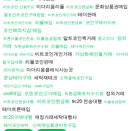
이더리움리플
문화상품권매입
비트코인 신용카드
비트코인현금화
테더판매
엘포인트코인구매방법
비트코인개인거래
리플매입
코인구매사이트
비트코인현금화
비트코인개인거래
코인해외지갑 매입
알트코인퀵거래
장외
리플송금업체
중고오다
트론리플코인전송
거래
리플매입
fx현금화최저수수료
테더개인거래
비트코인개인거래
가상화폐선물거래
이더리
이더리움
tron구입
리플코인판매
움구입대행
이더리움클레식사는곳
언더돈믹싱
세탁재테크
문상테더구매
소액결제코인구입
개인지갑고가매입
usdc구입처
장외거래
usdt매입
모든코인고가매입
fx현금화최저수수료
trc20 전송대행
비트코인현금화
비트코인전송대행
리플송금업체
테더트론매입
재정거래세탁대행사
trc20구매대행
신세계상품권비트구입
테더코인세탁