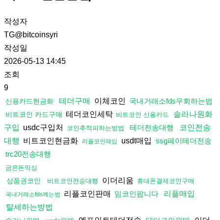
작성자
TG@bitcoinsyri
작성일
2026-05-13 14:45
조회
9
이체코인
테더구매
국내거래소fds우회하는법
신용카드현금화
테더코인세탁
솔라나원화
비트코인 카드구매
비트코인 신용카드
usdc구입처
구입
테더전송대행
코인전송
코인추적피하는방법
비트코인현금화
usdt매입
대행
ssg페이테더전송
리플코인매입
trc20전송대행
금은돈믹싱
이더리움
상품권코인
비트코인전송대행
휴대폰결제코인구매
리플코인판매
밈코인팝니다
리플매입
국내거래소fds깨는법
탈세하는방법