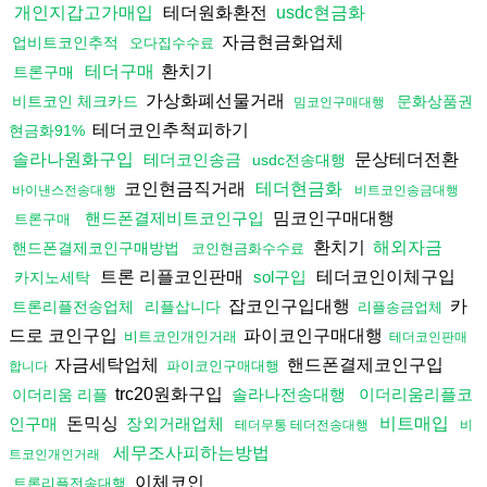
테더원화환전
개인지갑고가매입
usdc현금화
자금현금화업체
업비트코인추적
오다집수수료
환치기
테더구매
트론구매
가상화폐선물거래
비트코인 체크카드
문화상품권
밈코인구매대행
테더코인추척피하기
현금화91%
문상테더전환
솔라나원화구입
테더코인송금
usdc전송대행
코인현금직거래
테더현금화
바이낸스전송대행
비트코인송금대행
밈코인구매대행
핸드폰결제비트코인구입
트론구매
환치기
해외자금
핸드폰결제코인구매방법
코인현금화수수료
트론 리플코인판매
테더코인이체구입
sol구입
카지노세탁
잡코인구입대행
카
트론리플전송업체
리플삽니다
리플송금업체
드로 코인구입
파이코인구매대행
비트코인개인거래
테더코인판매
자금세탁업체
핸드폰결제코인구입
파이코인구매대행
합니다
trc20원화구입
솔라나전송대행
이더리움리플코
이더리움 리플
돈믹싱
인구매
장외거래업체
비트매입
테더무통 테더전송대행
비
세무조사피하는방법
트코인개인거래
이체코인
트론리플전송대행