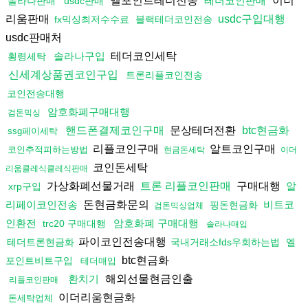
엘포인트테더전송
이더
테더코인판매
솔라나판매
usdc판매
리움판매
usdc구입대행
fx믹싱최저수수료
블랙테더코인전송
usdc판매처
테더코인세탁
솔라나구입
횡령세탁
신세계상품권코인구입
트론리플코인전송
코인전송대행
암호화폐구매대행
검돈믹싱
문상테더전환
핸드폰결제코인구매
btc현금화
ssg페이세탁
리플코인구매
알트코인구매
코인추적피하는방법
현금돈세탁
이더
코인돈세탁
리움클레식클레식판매
가상화폐선물거래
구매대행
트론 리플코인판매
알
xrp구입
돈현금화문의
리페이코인전송
비트코
핑돈현금화
검돈믹싱업체
인환전
암호화폐 구매대행
trc20 구매대행
솔라나매입
파이코인전송대행
테더트론현금화
국내거래소fds우회하는법
엘
btc현금화
포인트비트구입
테더매입
해외선물현금인출
환치기
리플코인판매
이더리움현금화
돈세탁업체