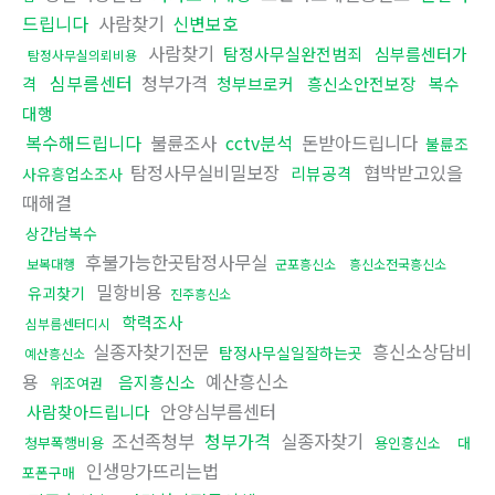
드립니다
사람찾기
신변보호
사람찾기
탐정사무실완전범죄
심부름센터가
탐정사무실의뢰비용
심부름센터
청부가격
격
청부브로커
흥신소안전보장
복수
대행
복수해드립니다
불륜조사
cctv분석
돈받아드립니다
불륜조
탐정사무실비밀보장
협박받고있을
리뷰공격
사유흥업소조사
때해결
상간남복수
후불가능한곳탐정사무실
보복대행
군포흥신소
흥신소전국흥신소
밀항비용
유괴찾기
진주흥신소
학력조사
심부름센터디시
실종자찾기전문
흥신소상담비
탐정사무실일잘하는곳
예산흥신소
용
예산흥신소
음지흥신소
위조여권
안양심부름센터
사람찾아드립니다
조선족청부
청부가격
실종자찾기
청부폭행비용
용인흥신소
대
인생망가뜨리는법
포폰구매