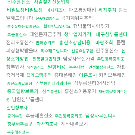
진주흥신소
사람찾기전문업체
비밀보장비밀보장
대포통장매입
위치추적
힘든
마사지조사
일해드립니다
공기계위치추적
신속해결흥신소
행방불명사람찾기
협박받고있어요
복수잘하는법흥신소
떼인돈자금추적
청부업자가격
대구심부름센터
후불흥신소
전라도흥신소
흥신소상담비용
바람조회
몸캠
면허증위조
피싱협박받을때
진주흥신소
신
복수해드립니다
선불유심구입
상조회방법
탐정사무실가격
말못할고민해결
주민등록증위조
청부업자
밀항비용
재판
복수대행
안전보장흥신소
양산흥신소
증거삭제
휴대폰해킹
이혼조사
카카오톡해킹
텔레그램추적
심부름센터24시상담
심부름센터의뢰비용
흥신소비밀보장
중국밀항브로커
흥신소이용후기
심부름센터
채권차량찾아주는
남원심부름센터
곳
살인청부자
후불제흥신소
탐정사무실디시
증거수집
주민등록증위조
계좌내역보기
청부해주는곳
마사지조사
복수해주실분