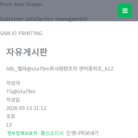
콘
Print Your Dream
Samjo Printing Co. LTD.
텐
Mai
Customer satisfaction management
츠
로
Men
SAMJO PRINTING
건
너
자유게시판
뛰
기
h8L_텔레@sta79m회사평판조작 면허증위조_k1Z
작성자
TG@sta79m
작성일
2026-05-15 21:12
조회
13
흥신소디시
인생나락보내기
청부업체브로커