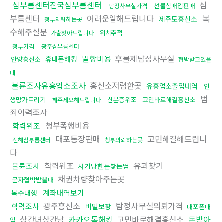
심부름센터전국심부름센터
심
선불심매입판매
탐정사무실가격
부름센터
어려운일해드립니다
복
제주도흥신소
청부의뢰하는곳
수해주실분
위치추적
가출찾아드립니다
청부가격
광주심부름센터
밀항비용
후불제탐정사무실
휴대폰해킹
안양흥신소
협박받고있을
때
불륜조사유흥업소조사
흥신소저렴한곳
유흥업소출입내역
인
범
생망가트리기
신분증위조
고민바로해결흥신소
해주세요해드립니다
죄이력조사
청부폭행비용
학력위조
대포통장판매
고민해결해드립니
진해심부름센터
청부의뢰하는곳
다
학력위조
유괴찾기
불륜조사
사기당한돈찾는법
채권차량찾아주는곳
문자협박받을때
계좌내역보기
복수대행
광주흥신소
탐정사무실의뢰가격
학력조사
비밀보장
대포폰매
상간녀상간남
카카오톡해킹
고민바로해결흥신소
돈받아
입