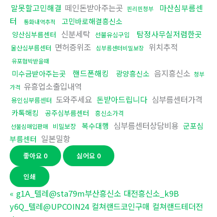
말못할고민해결
떼인돈받아주는곳
마산심부름센
핀리핀청부
터
고민바로해결흥신소
통화내역추적
신분세탁
탐정사무실저렴한곳
양산심부름센터
선불유심구입
면허증위조
위치추적
울산심부름센터
심부름센터비밀보장
유포협박받을때
핸드폰해킹
음지흥신소
미수금받아주는곳
광양흥신소
청부
유흥업소출입내역
가격
도와주세요
돈받아드립니다
심부름센터가격
용인심부름센터
카톡해킹
공주심부름센터
흥신소가격
심부름센터상담비용
복수대행
군포심
비밀보장
선불심매입판매
일본밀항
부름센터
좋아요
0
싫어요
0
인쇄
«
g1A_텔레@sta79m부산흥신소 대전흥신소_k9B
y6Q_텔레@UPCOIN24 컬쳐랜드코인구매 컬쳐랜드테더전