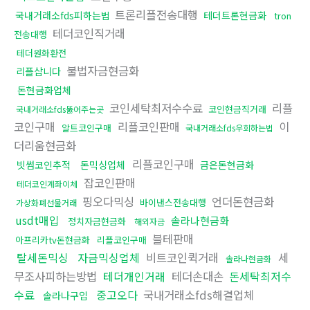
트론리플전송대행
국내거래소fds피하는법
테더트론현금화
tron
테더코인직거래
전송대행
테더원화환전
불법자금현금화
리플삽니다
돈현금화업체
코인세탁최저수수료
리플
코인현금직거래
국내거래소fds뚫어주는곳
코인구매
리플코인판매
이
알트코인구매
국내거래소fds우회하는법
더리움현금화
리플코인구매
빗썸코인추적
돈믹싱업체
금은돈현금화
잡코인판매
테더코인계좌이체
핑오다믹싱
언더돈현금화
바이낸스전송대행
가상화폐선물거래
usdt매입
솔라나현금화
정치자금현금화
해외자금
블테판매
아프리카tv돈현금화
리플코인구매
탈세돈믹싱
자금믹싱업체
비트코인퀵거래
세
솔라나현금화
무조사피하는방법
테더개인거래
테더손대손
돈세탁최저수
수료
중고오다
국내거래소fds해결업체
솔라나구입