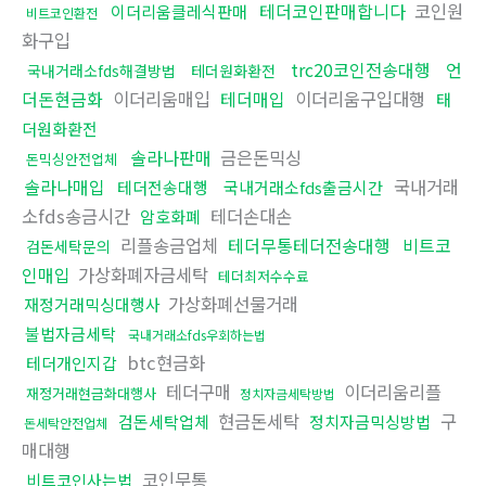
테더코인판매합니다
코인원
이더리움클레식판매
비트코인환전
화구입
trc20코인전송대행
언
국내거래소fds해결방법
테더원화환전
더돈현금화
이더리움매입
테더매입
이더리움구입대행
태
더원화환전
솔라나판매
금은돈믹싱
돈믹싱안전업체
솔라나매입
국내거래
테더전송대행
국내거래소fds출금시간
소fds송금시간
테더손대손
암호화폐
리플송금업체
테더무통테더전송대행
비트코
검돈세탁문의
인매입
가상화폐자금세탁
테더최저수수료
가상화폐선물거래
재정거래믹싱대행사
불법자금세탁
국내거래소fds우회하는법
btc현금화
테더개인지갑
테더구매
이더리움리플
재정거래현금화대행사
정치자금세탁방법
현금돈세탁
구
검돈세탁업체
정치자금믹싱방법
돈세탁안전업체
매대행
코인무통
비트코인사는법