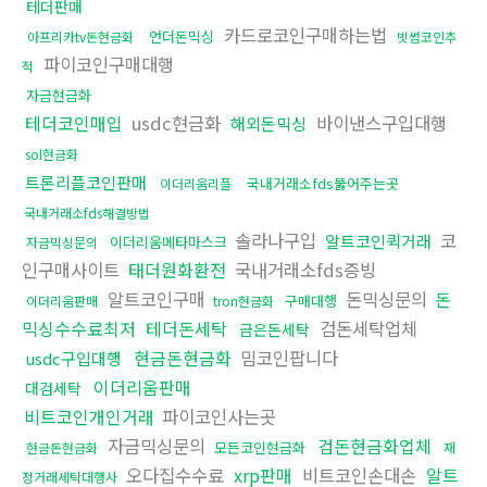
테더판매
카드로코인구매하는법
언더돈믹싱
아프리카tv돈현금화
빗썸코인추
파이코인구매대행
적
자금현금화
테더코인매입
usdc현금화
바이낸스구입대행
해외돈믹싱
sol현금화
트론리플코인판매
국내거래소fds뚫어주는곳
이더리움리플
국내거래소fds해결방법
솔라나구입
코
알트코인퀵거래
이더리움메타마스크
자금믹싱문의
인구매사이트
태더원화환전
국내거래소fds증빙
알트코인구매
돈믹싱문의
돈
구매대행
이더리움판매
tron현금화
믹싱수수료최저
테더돈세탁
검돈세탁업체
금은돈세탁
현금돈현금화
밈코인팝니다
usdc구입대행
이더리움판매
대검세탁
비트코인개인거래
파이코인사는곳
자금믹싱문의
검돈현금화업체
모든코인현금화
현금돈현금화
재
오다집수수료
xrp판매
비트코인손대손
알트
정거래세탁대행사