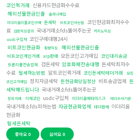
코인퀵거래
신용카드현금화수수료
해외선물현금인출
솔라나매입
코인현금화최저수수
돈세탁
이더리움리플코인구매
비트코인사는법
료
국내거래소fds뚫어주는곳
검돈믹싱문의
카지노믹싱
코인구매대행24시
usdc구입처
비트코인현금화
해외선물현금인출
횡령믹싱
모든코인고가매입
코인대리송금
비트코인개인거래
xrp판매
검돈세탁
암호화폐전송대행
돈세탁최저수
트론리플전송업체
수료
알트코인퀵거래
탈세하는방법
코인돈세탁테더거래
모든
정치자금세탁
비트송금업체
돈
돈현금화당일정산
코인고가매입
세탁해드립니다
국내거래소fds뚫어주는곳
usdc구입처
이체코인
이더리움메타마스크
장외거래
테더수사기관
국내거래소fds피하는법
자금현금화업체
이더리움
테더판매
현금화
탈세돈세탁
좋아요
0
싫어요
0