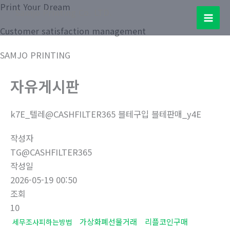
콘
Print Your Dream
Samjo Printing Co. LTD.
텐
Mai
Customer satisfaction management
츠
로
Men
SAMJO PRINTING
건
너
자유게시판
뛰
기
k7E_텔레@CASHFILTER365 블테구입 블테판매_y4E
작성자
TG@CASHFILTER365
작성일
2026-05-19 00:50
조회
10
가상화폐선물거래
리플코인구매
세무조사피하는방법