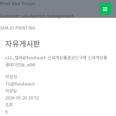
콘
Print Your Dream
Samjo Printing Co. LTD.
텐
Mai
Customer satisfaction management
츠
로
Men
SAMJO PRINTING
건
너
자유게시판
뛰
기
s1G_텔레@fundwash 신세계상품권코인구매 신세계상품
권테더전송_u0W
작성자
TG@fundwash
작성일
2026-05-20 20:52
조회
9