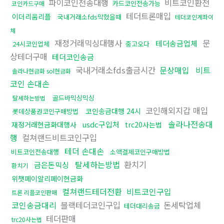
파이코인전송대행
비트코인환전
카드코인전송가능
코인카드구매
테더트론매입
이더리움리플
국내거래소fds막혔을때
테더코인계좌이
체
재정거래믹싱대행사
문
테더송금업체
24시코인업체
중고오다
상테더구매
테더코인송금
국내거래소fds출금시간
문상매입
비트
솔라나현금화 sol현금화
코인 손대손
골드바믹싱믹싱
탈세하는방법
코인해외지갑 매입
코인송금대행 24시
롯데상품권코인구매방법
솔라나전송대
usdc구입처
재정거래현금화대행사
trc20사는법
행
컬쳐랜드비트코인구입
테더 손대손
비트코인전송대행
소액결제코인구매방법
탈세하는방법
환치기
금은돈믹싱
환치기
위챗페이알리페이현금화
컬쳐랜드테더전환
비트코인구입
트론 리플코인판매
코인송금대리
블랙테더코인구입
돈세탁업체
테더대리송금
테더판매
trc20사는법