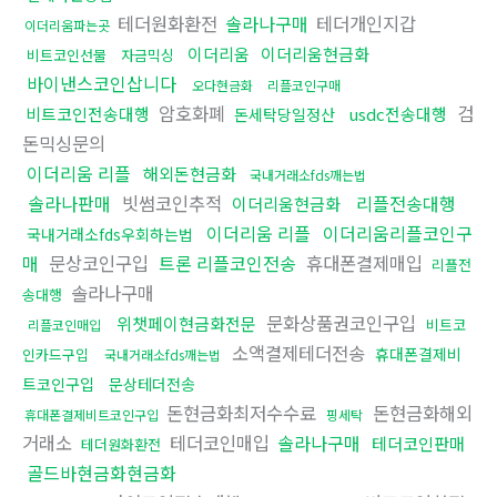
테더원화환전
솔라나구매
테더개인지갑
이더리움파는곳
이더리움
이더리움현금화
비트코인선물
자금믹싱
바이낸스코인삽니다
오다현금화
리플코인구매
암호화폐
검
비트코인전송대행
usdc전송대행
돈세탁당일정산
돈믹싱문의
이더리움 리플
해외돈현금화
국내거래소fds깨는법
솔라나판매
빗썸코인추적
리플전송대행
이더리움현금화
이더리움 리플
이더리움리플코인구
국내거래소fds우회하는법
매
문상코인구입
트론 리플코인전송
휴대폰결제매입
리플전
솔라나구매
송대행
문화상품권코인구입
위챗페이현금화전문
비트코
리플코인매입
소액결제테더전송
휴대폰결제비
인카드구입
국내거래소fds깨는법
트코인구입
문상테더전송
돈현금화최저수수료
돈현금화해외
휴대폰결제비트코인구입
핑세탁
거래소
테더코인매입
솔라나구매
테더코인판매
테더원화환전
골드바현금화현금화