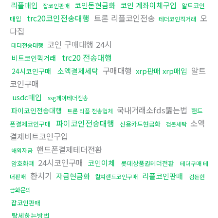
리플매입
코인돈현금화
코인 계좌이체구입
알트코인
잡코인판매
trc20코인전송대행
트론 리플코인전송
오
매입
테더코인직거래
다집
코인 구매대행 24시
테더전송대행
trc20 전송대행
비트코인퀵거래
구매대행
알트
소액결제세탁
xrp판매 xrp매입
24시코인구매
코인구매
usdc매입
ssg페이테더전송
국내거래소fds뚫는법
파이코인전송대행
핸드
트론 리플 전송업체
파이코인전송대행
소액
폰결제코인구매
신용카드현금화
검돈세탁
결제비트코인구입
핸드폰결제테더전환
해외자금
24시코인구매
코인이체
암호화폐
롯데상품권테더전환
테더구매 테
환치기
자금현금화
리플코인판매
더판매
컬쳐랜드코인구매
검돈현
금화문의
잡코인판매
탈세하는방법