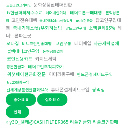
문화상품권테더전환
모든코인고가매입
fx현금화최저수수료
테더트론구매대행
테더개인거래
돈믹싱문
코인전송대행
잡코인구입대
의
국내거래소fds해결업체
usdc현금화
행
국내거래소fds우회하는법
소액결제85%
테
알트코인구매
더트론파는곳
오다집
테더매입
자금세탁업체
코인무통
비트코인전송대행
블랙테더코인구입
돈현금화업체
코인신용카드
카지노세탁
테더코인추척피하기
핑돈현금화
위챗페이현금화전문
이더리움구매
핸드폰결제비트구입
trc20원화구입
휴대폰결제비트구입
핑믹싱
신세계상품권현금화94%
좋아요
0
싫어요
0
인쇄
«
y3O_텔레@CASHFILTER365 리플현금화 리플코인판매