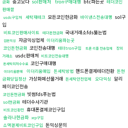
중고오다
sol판매처
tron구매대행
btc파는곳
테더코인
금화
판매함
모든코인현금화
sol구
세탁재테크
바이낸스전송대행
usdc구입처
입
국내거래소fds뚫는법
비트코인판매사이트
테더돈현금화
자금믹싱업체
이더리움파는곳
검돈믹싱
코인전송대행
코인돈현금화
테더tron구입
장외
트론 리플 전송업체
usdc판매처
거래소
비트코인전송대행
코인구매대행
돈세탁최저수수료
핸드폰결제테더전환
이더리움매입
돈세탁방법
돈현
이더리움판매
가상화폐선물거래
알리
금화당일정산
오다믹싱
돈세탁안전업체
페이코인전송
빗썸fds푸는법
코인돈현금화
테더수사기관
sol현금화
휴대폰결제코인구입
비트코인환전
솔라나현금화
xrp구입
돈믹싱문의
소액결제비트코인구입