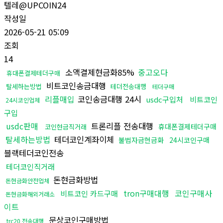
텔레@UPCOIN24
작성일
2026-05-21 05:09
조회
14
소액결제현금화85%
중고오다
휴대폰결제테더구매
비트코인송금대행
탈세하는방법
테더전송대행
테더구매
리플매입
코인송금대행 24시
usdc구입처
비트코인
24시코인업체
구입
usdc판매
트론리플 전송대행
휴대폰결제테더구매
코인현금직거래
탈세하는방법
테더코인계좌이체
불법자금현금화
24시코인구매
블랙테더코인전송
테더코인직거래
돈현금화방법
돈현금화안전업체
tron구매대행
코인구매사
비트코인 카드구매
돈현금화해외거래소
이트
문상코인구매방법
trc20 전송대행