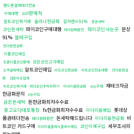
핸드폰결제테더전송
sol판매처
구매대행
솔라나현금화
알트코인퀵거래
컬쳐랜드91%
핑돈세탁
파이코인구매대행
파이코인사는곳
문상
코인돈세탁
테더원화환전
91%
블테구입
언더돈현금화
리플코인매입
모든코인고가매입
트론리플코인판매
알트코인매입
소액결제매입
비트코인현금화
비트코인전송대행
언더돈현금
화
검돈믹싱업체
재테크자금
xrp구매
비트코인퀵거래
테더코인추척피하기
이더리움현금화
현금화문의
xrp구입
금은돈세탁
돈현금화최저수수료
중고오다대포통장
fx현금화최저수수료
롯데상
이더리움매입
품권테더전송
돈세탁해드립니다
비
이더리움현금화
태더원화환전
트코인 카드구매
세무조사피
코인이체구입
이더리움클레식클레식매입