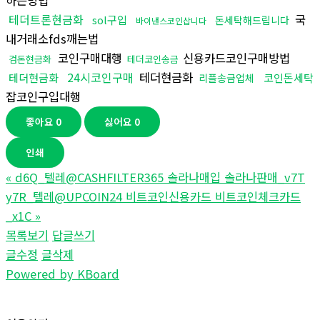
하는방법
테더트론현금화
국
sol구입
돈세탁해드립니다
바이낸스코인삽니다
내거래소fds깨는법
코인구매대행
신용카드코인구매방법
검돈현금화
테더코인송금
24시코인구매
테더현금화
테더현금화
코인돈세탁
리플송금업체
잡코인구입대행
좋아요
0
싫어요
0
인쇄
«
d6Q_텔레@CASHFILTER365 솔라나매입 솔라나판매_v7T
y7R_텔레@UPCOIN24 비트코인신용카드 비트코인체크카드
_x1C
»
목록보기
답글쓰기
글수정
글삭제
Powered by KBoard