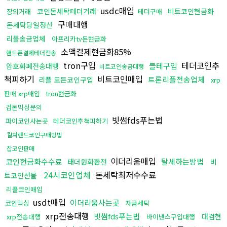
usdc매입
코인돈세탁테더거래
비트코인현금화
장외거래
테더구매
구매대행
돈세탁당일정산
리플송금업체
아프리카tv돈현금화
소액결제현금화85%
핸드폰결제테더전송
tron구입
테더코인추
블테구입
암호화폐전송대행
비트코인송금대행
척피하기
비트코인매입
트론리플전송업체
리플 모든코인구입
xrp
판매 xrp매입
tron현금화
검돈믹싱문의
빗썸fds푸는법
파이코인사는곳
테더코인추척피하기
컬쳐랜드코인구매방법
잡코인판매
이더리움매입
코인현금화수수료
탈세하는방법
태더원화환전
비
24시코인업체
돈세탁최저수수료
트코인선물
리플코인매입
usdt매입
이더리움사는곳
코인믹싱
자금세탁
xrp전송대행
빗썸fds푸는법
대검현
xrp전송대행
바이낸스구입대행