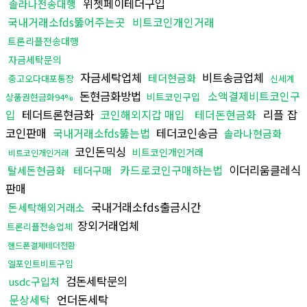
위쳇페이테더구입
솔라나전송대행
국내거래소fds뚫어주는곳
비트코인개인거래
트론리플전송대행
자금세탁문의
자금세탁업체
비트송금업체
테더현금화
중고오다대포통장
신세계
돈현금화방법
소액결제비트코인구
비트코인구입
상품권현금화94%
입
테더트론현금화
코인해외지갑 매입
테더돈현금화
리플 잡
코인판매
국내거래소fds뚫는법
테더코인송금
솔라나현금화
코인돈믹싱
비트코인개인거래
비트코인개인거래
카드로코인구매하는법
이더리움클레식
탈세돈현금화
테더구매
판매
국내거래소fds출금시간
돈세탁해외거래소
장외거래업체
트론리플전송업체
핸드폰결제테더전환
엘포인트비트구입
검돈세탁문의
usdc구입처
문상세탁
언더돈세탁