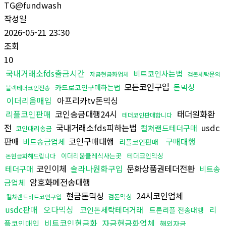
TG@fundwash
작성일
2026-05-21 23:30
조회
10
국내거래소fds출금시간
비트코인사는법
자금현금화업체
검돈세탁문의
모든코인구입
돈믹싱
카드로코인구매하는법
블랙테더코인전송
이더리움매입
아프리카tv돈믹싱
리플코인판매
코인송금대행24시
태더원화환
테더코인판매합니다
전
국내거래소fds피하는법
usdc
컬쳐랜드테더구매
코인대리송금
판매
코인구매대행
구매대행
비트송금업체
리플코인판매
이더리움클레식사는곳
테더코인믹싱
돈현금화해드립니다
코인이체
솔라나원화구입
문화상품권테더전환
테더구매
비트송
암호화폐전송대행
금업체
현금돈믹싱
24시코인업체
검돈믹싱
컬쳐랜드비트코인구입
usdc판매
오다믹싱
코인돈세탁테더거래
리
트론리플 전송대행
비트코인현금화
자금현금화업체
플코인매입
해외자금