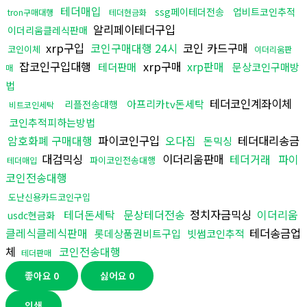
테더매입
ssg페이테더전송
업비트코인추적
tron구매대행
테더현금화
알리페이테더구입
이더리움클레식판매
xrp구입
코인구매대행 24시
코인 카드구매
코인이체
이더리움판
잡코인구입대행
xrp구매
xrp판매
테더판매
문상코인구매방
매
법
테더코인계좌이체
아프리카tv돈세탁
리플전송대행
비트코인세탁
코인추적피하는방법
암호화폐 구매대행
파이코인구입
오다집
테더대리송금
돈믹싱
대검믹싱
이더리움판매
테더거래
파이
파이코인전송대행
테더매입
코인전송대행
도난신용카드코인구입
테더돈세탁
문상테더전송
정치자금믹싱
이더리움
usdc현금화
클레식클레식판매
테더송금업
롯데상품권비트구입
빗썸코인추적
체
코인전송대행
테더판매
좋아요
0
싫어요
0
인쇄