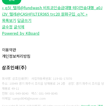
«
q5I_텔레@fundwash 비트코인송금대행 테더전송대행_a0J
i2V_텔레@CASHFILTER365 trc20 원화구입_q7C
»
목록보기
답글쓰기
글수정
글삭제
Powered by KBoard
이용약관
개인정보처리방침
삼조인쇄(주)
회사명: 삼조인쇄(주)
사업자등록번호: 119-81-17070
주소: 10949 경기 파주시 조리읍 당재봉로 24 2층 공장: 경기 파주시 조리읍 당
재봉로 49-11
전화: 031-949-8040
팩스: 031-949-8045
이메일: samjo8040@naver.com
Copyright © 2025 삼조인쇄(주). All rights reserved.
Created by
Yescall.com
[
관리