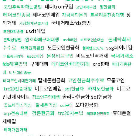
테더tron구입
코인추적피하는방법
핑현금화
코인이체구입
테더코인송금
테더코인매입
장
자금세탁문의
트론리플전송대행
외거래
국내거래소fds증빙
가상화폐선물거래
usdt매입
코인대리송금
돈세탁최저
암호화폐구매대행
돈믹싱방법
usdt매입
비트코인손대손
수수료
모든코인현금화
ssg페이매입
태더원화환전
컬쳐랜드91%
문상비트구입
비트코인퀵거래
국내거래소
usdc매입
비트송금업체
fds해결방법
구매대행
xrp판매
테더코인비대면거래
이더리움판
매
비트대리송금
탈세돈현금화
코인현금화수수료
무통코인
테더코인비대면거래
비트코인매입
비트코
trc20전송대행
sol현금화
카지노현금화
인판매사이트
솔라나현금화 sol현금화
잡코인구입대행
오다현금화
탈세돈믹싱
골드바믹싱믹싱
sol구입
검돈현금화
trc20사는법
휴대폰결
xrp전송대행
테더코인판매함
제매입
테더개인거래