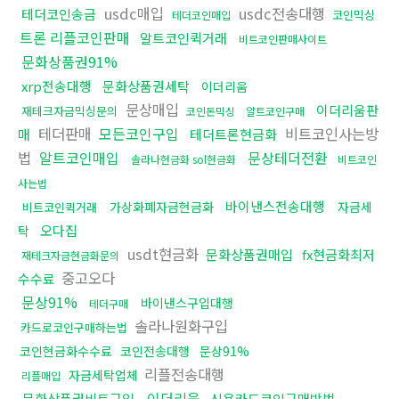
usdc매입
usdc전송대행
테더코인송금
코인믹싱
테더코인매입
트론 리플코인판매
알트코인퀵거래
비트코인판매사이트
문화상품권91%
xrp전송대행
문화상품권세탁
이더리움
문상매입
이더리움판
재테크자금믹싱문의
코인돈믹싱
알트코인구매
테더판매
모든코인구입
비트코인사는방
매
테더트론현금화
법
알트코인매입
문상테더전환
솔라나현금화 sol현금화
비트코인
사는법
바이낸스전송대행
가상화폐자금현금화
자금세
비트코인퀵거래
오다집
탁
usdt현금화
문화상품권매입
fx현금화최저
재테크자금현금화문의
중고오다
수수료
문상91%
바이낸스구입대행
테더구매
솔라나원화구입
카드로코인구매하는법
코인현금화수수료
코인전송대행
문상91%
리플전송대행
자금세탁업체
리플매입
이더리움
문화상품권비트구입
신용카드코인구매방법