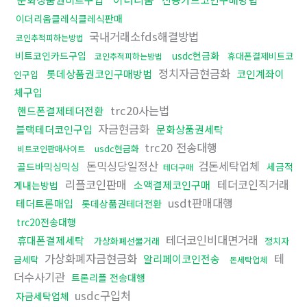
이더리움클레식클레식판매
국내거래소fds해결방법
코인추적피하는방법
비트코인카드구입
usdc현금화
휴대폰결제비트코
코인추적피하는방법
정치자금현금화
롯데상품권코인구매방법
코인계좌이
인구입
체구입
trc20사는법
핸드폰결제테더전환
자금현금화
블랙테더코인구입
문화상품권세탁
trc20 전송대행
usdc현금화
비트코인판매사이트
돈믹싱당일정산
검돈세탁업체
골드바믹싱믹싱
세금적
테더구매
리플코인판매
테더코인직거래
소액결제코인구매
게내는방법
usdt판매대행
테더트론매입
롯데상품권테더전환
trc20전송대행
테더코인비대면거래
휴대폰결제세탁
가상화폐선물거래
정치자
가상화폐자금현금화
테
알리페이코인전송
금세탁
돈세탁업체
더수사기관
트론리플 전송대행
usdc구입처
자금세탁업체