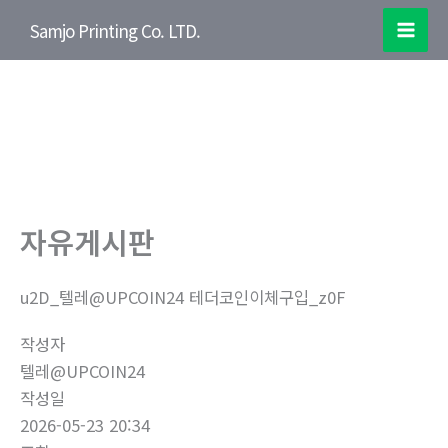
콘
Samjo Printing Co. LTD.
텐
Mai
츠
Men
로
Print Your Dream
건
Customer satisfaction management
너
SAMJO PRINTING
뛰
기
자유게시판
u2D_텔레@UPCOIN24 테더코인이체구입_z0F
작성자
텔레@UPCOIN24
작성일
2026-05-23 20:34