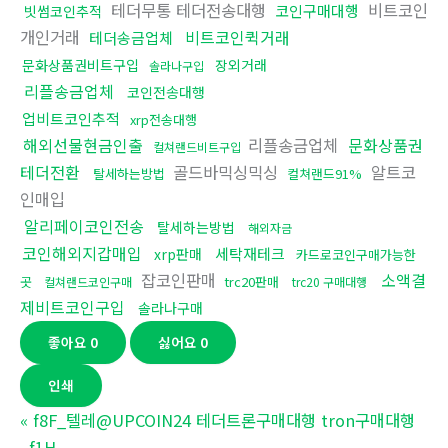
테더무통 테더전송대행
비트코인
코인구매대행
빗썸코인추적
개인거래
비트코인퀵거래
테더송금업체
문화상품권비트구입
장외거래
솔라나구입
리플송금업체
코인전송대행
업비트코인추적
xrp전송대행
해외선물현금인출
리플송금업체
문화상품권
컬쳐랜드비트구입
테더전환
골드바믹싱믹싱
알트코
탈세하는방법
컬쳐랜드91%
인매입
알리페이코인전송
탈세하는방법
해외자금
코인해외지갑매입
세탁재테크
xrp판매
카드로코인구매가능한
잡코인판매
소액결
곳
trc20판매
컬쳐랜드코인구매
trc20 구매대행
제비트코인구입
솔라나구매
좋아요
0
싫어요
0
인쇄
«
f8F_텔레@UPCOIN24 테더트론구매대행 tron구매대행
_f1H