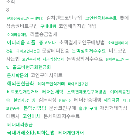
조회
8
컬쳐랜드코인구입
롯데
코인현금화수수료
문화상품권코인구매방법
상품권비트구입
코인해외지갑 매입
구매대행
리플송금업체
이더리움매입
이더리움 리플
소액결제코인구매방법
중고오다
소액결제테더
문상테더전송
비트코인
돈믹싱최저수수료
전환
파이코인사는곳
사는법
돈믹싱최저수수료
코인돈세탁
자금믹싱업체
컬쳐랜드코인구
골드바현금화현금화
입
코인구매사이트
돈세탁문의
해외돈현금화
테더코인직거래
파이코인구입
테더돈세탁
비트코인개인거래
소액결제코인구매방법
이더리움전
검돈믹싱
테더전송대행
송
해외자금
불법자금믹싱
핑돈믹싱
테더
돈믹싱방법
문상코인구매
재정거래믹싱
솔라나구매
코인송금
대행사
코인이체
돈세탁최저수수료
테더대리송금
국내거래소fds피하는법
테더개인거래