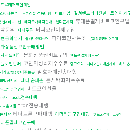
카드로테더코인매입
코인이체
컬쳐랜드테더전환
rc20사는법
비트매입
트론리플 전송대행
휴대폰결제비트코인구
테더구매테더판매
언더돈세탁
폰결제비트구입
세탁문의
테더코인이체구입
테더무통
파이코인사는곳
돈현금화업체
솔라나원화구입
문화상품권테더구매
문화상품권코인구매방법
문화상품권비트구입
컬쳐랜드매입
핸드폰결제비트구입
코인믹싱최저수수료
리플코인판매
비트
중고오다
테더코인비대면거래
암호화폐전송대행
거래소fds뚫어주는곳
돈세탁최저수수료
테더 손대손
금믹싱업체
비트코인선물
드코인충전업체
usdc전송대행
rp구입
tron전송대행
더리움 리플
테더트론구매대행
이더리움구입대행
돈세탁
핸드폰결제비트구입
휴대폰결제코인구매