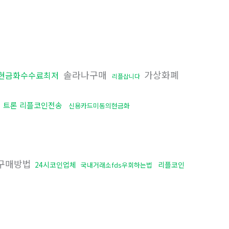
솔라나구매
가상화폐
현금화수수료최저
리플삽니다
체
트론 리플코인전송
신용카드미동의현금화
구매방법
24시코인업체
리플코인
국내거래소fds우회하는법