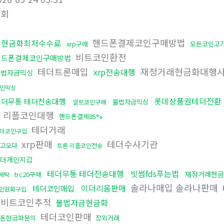
조회
핸드폰결제코인구매방법
돈현금화최저수수료
xrp구매
모든코인고
비트코인환전
핸드폰결제코인구매방법
테더트론매입
재정거래현금화대행
xrp전송대행
불법자금믹싱
인믹싱
롯데상품권테더전환
테더무통 테더전송대행
불법자금믹싱
알트코인구매
리플코인대행
핸드폰결제85%
테더거래
이코인구입
xrp판매
테더수사기관
고오다
트론 리플코인전송
더개인지갑
테더무통 테더전송대행
빗썸fds푸는법
재정거래현금
trc20구매
세탁
솔라나매입 솔라나판매
이더리움판매
테더코인매입
인원화구입
업비트코인추적
불법자금현금화
테더코인판매
돈현금화문의
장외거래