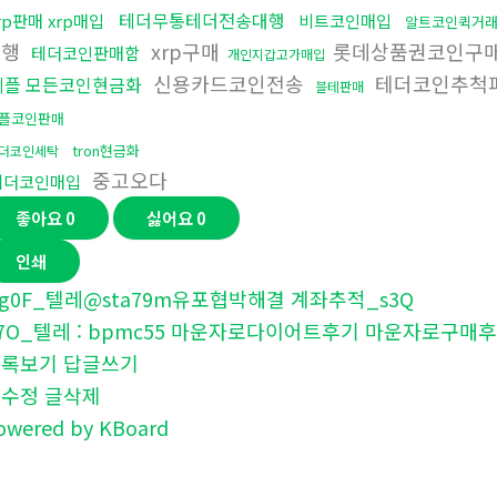
테더무통테더전송대행
rp판매 xrp매입
비트코인매입
알트코인퀵거
대행
xrp구매
롯데상품권코인구
테더코인판매함
개인지갑고가매입
신용카드코인전송
테더코인추척
리플 모든코인현금화
블테판매
플코인판매
tron현금화
더코인세탁
중고오다
테더코인매입
좋아요
0
싫어요
0
인쇄
g0F_텔레@sta79m유포협박해결 계좌추적_s3Q
7O_텔레 : bpmc55 마운자로다이어트후기 마운자로구매후
목록보기
답글쓰기
글수정
글삭제
owered by KBoard