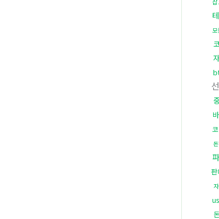
잡
모
b
코
돈
판
자
u