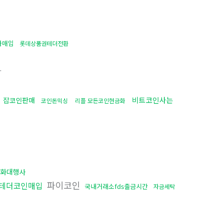
가매입
롯데상품권테더전환
사
비트코인사는
잡코인판매
코인돈믹싱
리플 모든코인현금화
화대행사
파이코인
테더코인매입
국내거래소fds출금시간
자금세탁