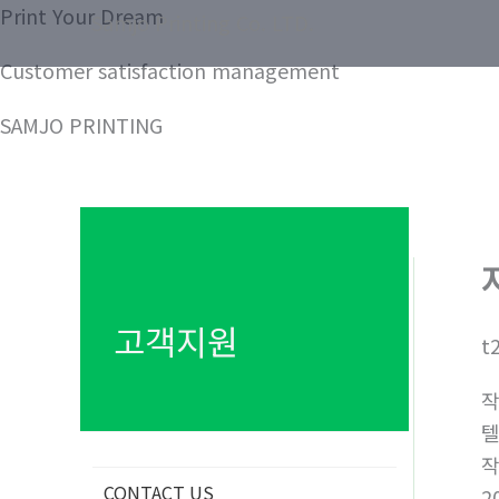
콘
Print Your Dream
Samjo Printing Co. LTD.
텐
Customer satisfaction management
츠
로
SAMJO PRINTING
건
너
뛰
기
고객지원
t
텔
CONTACT US
2