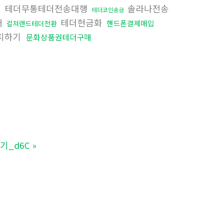
테더무통테더전송대행
솔라나전송
래
테더코인송금
매
테더현금화
핸드폰결제매입
컬쳐랜드테더전환
피하기
문화상품권테더구매
기_d6C
»