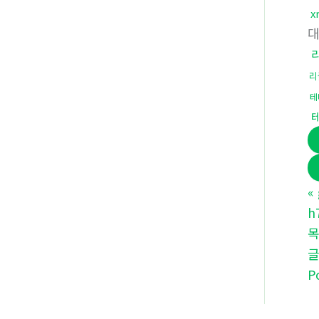
x
리
테
«
h
P