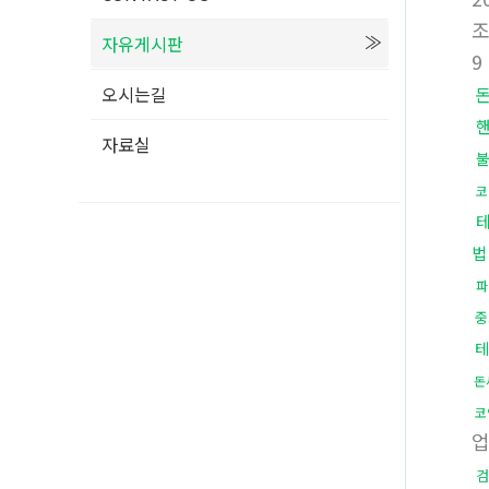
자유게시판
9
오시는길
자료실
코
법
파
중
테
돈
코
검