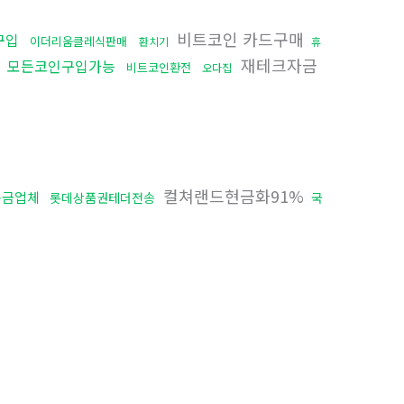
비트코인 카드구매
구입
이더리움클레식판매
환치기
휴
입
재테크자금
모든코인구입가능
비트코인환전
오다집
컬쳐랜드현금화91%
송금업체
롯데상품권테더전송
국