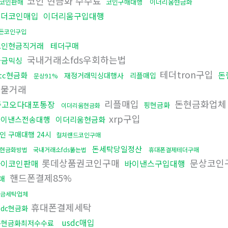
코인 현금화 수수료
코인판매
코인구매대행
이더리움현금화
테더코인매입
이더리움구입대행
든코인구입
코인현금직거래
테더구매
국내거래소fds우회하는법
자금믹싱
테더tron구입
돈
tc현금화
재정거래믹싱대행사
리플매입
문상91%
선물거래
리플매입
돈현금화업
중고오다대포통장
핑현금화
이더리움현금화
xrp구입
바이낸스전송대행
이더리움현금화
인 구매대행 24시
컬쳐랜드코인구매
돈세탁당일정산
현금화방법
국내거래소fds뚫는법
휴대폰결제테더구매
롯데상품권코인구매
문상코인
파이코인판매
바이낸스구입대행
핸드폰결제85%
매
금세탁업체
휴대폰결제세탁
sdc현금화
usdc매입
돈현금화최저수수료