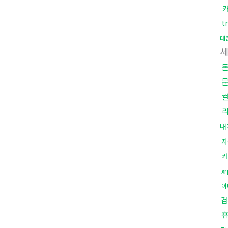
t
대
내
자
카
x
이
검