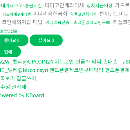
테더코인계좌이체
카드로
국내거래소fds송금시간
정치자금믹싱
이더리움현금화
컬쳐랜드비트
알트코인퀵거래
암호화폐구매대행
코인해외지갑 매입
리플코
이더리움전송
휴대폰결제코인구매
트코인선물
좋아요
0
싫어요
0
인쇄
v2W_텔레@UPCOIN24 비트코인 현금화 테더 손대손 _a8
4E_텔레@bitcoinsyri 핸드폰결제코인구매방법 핸드폰결
목록보기
답글쓰기
글수정
글삭제
owered by KBoard