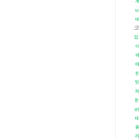
개
s
테
입
이
돈
빗
자
돈
금
테