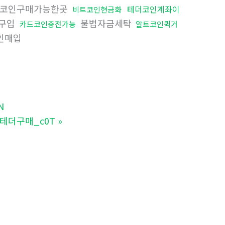
코인구매가능한곳
테더코인계좌이
비트코인현금화
구입
불법자금세탁
카드코인충전가능
알트코인퀵거
인매입
N
제테더구매_c0T
»