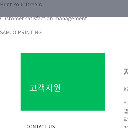
콘
Print Your Dream
Samjo Printing Co. LTD.
텐
Customer satisfaction management
츠
로
SAMJO PRINTING
건
너
뛰
기
고객지원
k
텔
CONTACT US
2