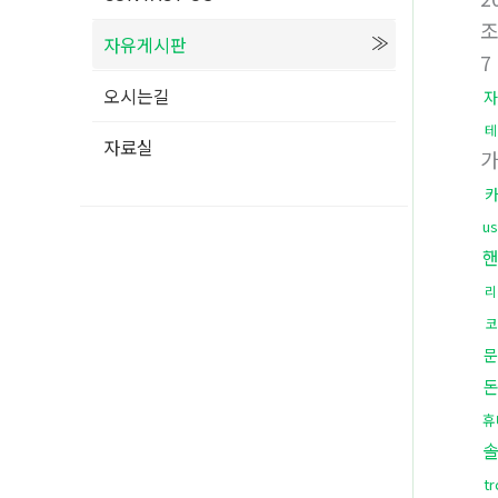
자유게시판
7
오시는길
자
테
자료실
u
리
코
문
휴
t