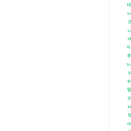
테
t
s
믹
t
코
롯
코
x
테