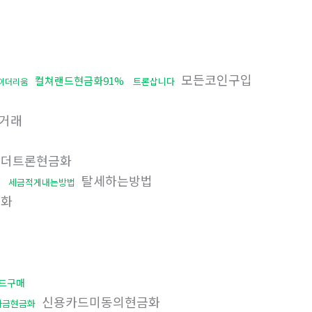
모든코인구입
컬쳐랜드현금화91%
트론삽니다
이더리움
거래
더트론현금화
탈세하는방법
드
세금적게내는방법
금화
드구매
신용카드미동의현금화
자금현금화