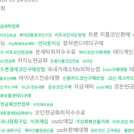
조회
금세탁업체
트론 리플코인판매
비트코인사는방법
롯데상품권코인구입
더코인송금
가능
컬쳐랜드테더구매
언더돈믹싱
가상화폐자금세탁
돈세탁최저수수료
테더개인
카드 비트코인현금화
파이코인구매대행
카지노현금화
sdc현금화
트론리플코인전송
오다집
국내거래소fds피하는법
테
핸드폰결제코인구매방법
tron구매대행
바이낸스전송대행
신용카드코인구매방법
코인 체크카
플코인대행
자금세탁
검돈현
문상코인구매
usdc매입
인 카드구매
trc20 전송대행
화상품권테더구매
돈현금화안전업체
비트대리송금
코인현금화최저수수료
대폰결제현금화85%
usdc매입
솔라나원화구입
비트매입
가상화폐선물거래
비트코인 카
usdt판매대행
rc20 원화구입
해외선물현금인출
모든코인 고가매입
불법