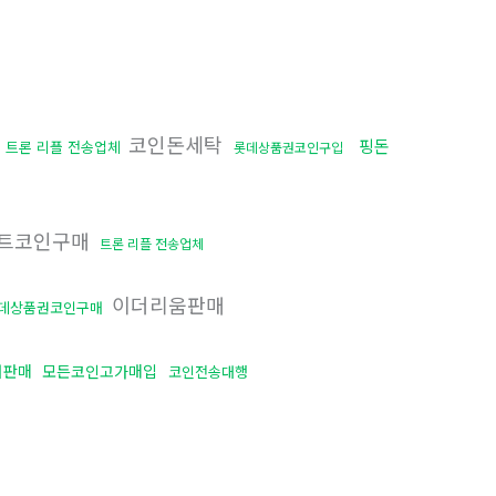
행
코인돈세탁
핑돈
트론 리플 전송업체
롯데상품권코인구입
트코인구매
트론 리플 전송업체
이더리움판매
데상품권코인구매
더판매
모든코인고가매입
코인전송대행