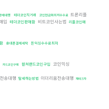
트론리플
테더코인직거래
t판매대행
코인현금화최저수수료
매입
비트코인사는법
테더코인판매함
리플코인매
함
돈믹싱수수료최저
휴대폰결제세탁
코인믹싱
컬쳐랜드코인구입
기
카드코인구매
전송대행
이더리움전송대행
탈세하는방법
재테크자