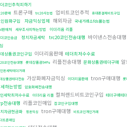
더코인추척피하기
트론구매
업비트코인추적
rc20판매
trc20사는법
휴대폰결제비트구입
해외자금
자금믹싱업체
코인원화구입
국내거래소fds뚫는법
이더리움 리플
ol판매처
세무조사피하는방법
바이낸스전송대
trc20코인전송대행
정치자금세탁
테더코인송금
싱
이더리움판매
테더최저수수료
롯데상품권코인구입
리플전송대행
알
문화상품권테더구매
롯데상품권94%
rc20코인전송대행
인돈세탁테더거래
가상화폐자금믹싱
tron구매대행
이더리움판매
롯
데상품권테더전송
탈세하는방법
암호화폐전송대행
컬쳐랜드비트코인구입
인세탁최저수수료
테더구매테
이더리움 리플
리플코인매입
rp전송대행
잡코인구입대행
tron구매대행
정치자금현금화
핑돈믹싱
비트코인개인거래
더트론매입