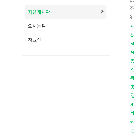
자유게시판
9
오시는길
환
신
자료실
재
로