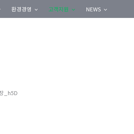
환경경영
고객지원
NEWS
장_h5D