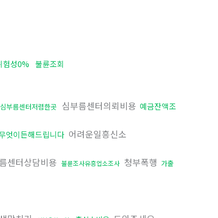
위험성0%
불륜조회
심부름센터의뢰비용
예금잔액조
심부름센터저렴한곳
어려운일흥신소
무엇이든해드립니다
름센터상담비용
청부폭행
가출
불륜조사유흥업소조사