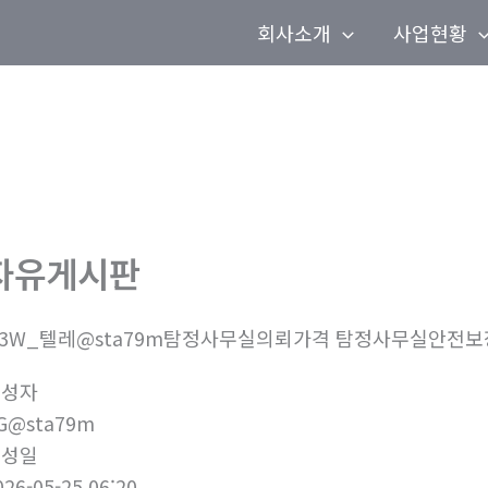
회사소개
사업현황
자유게시판
3W_텔레@sta79m탐정사무실의뢰가격 탐정사무실안전보
작성자
G@sta79m
작성일
026-05-25 06:20