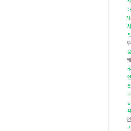
마
라
카
운
주
김