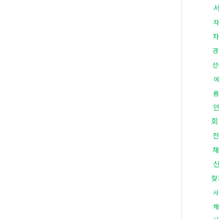
차
경
선
예
몸
회
전
채
찾
사
채