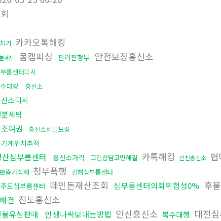
조회
카카오톡해킹
치기
몸캠피싱
안전보장흥신소
핀리핀청부
분세탁
심부름센터디시
복수대행
흥신소
흥신소디시
신분세탁
위조여권
흥신소비밀보장
공기계위치추적
카톡해킹
협
경산심부름센터
흥신소가격
고민상담고민해결
인천흥신소
청부폭행
판증거삭제
김해심부름센터
떼인돈재산조회
후불
심부름센터의뢰위험성0%
제주도심부름센터
진도흥신소
해결
안산흥신소
대전심
선불유심판매
인생나락보내는방법
복수대행