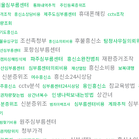
서울심부름센터
통화내역추적
주민등록증위조
휴대폰해킹
제주도심부름센터
cctv조작
자격조작
흥신소상담비용
량조회
기도흥신소
조선족청부
후불흥신소
탐정사무실의뢰
불유심구입
흥신소의뢰비용
포항심부름센터
산심부름센터
재판증거조작
파주심부름센터
흥신소완전범죄
캠피싱해킹삭제
흥신소비용
심부름센터의뢰비용
안산심부름센터
보복대행
재산열람
신분증위조
흥신소24시상담
여수흥신소
cctv분석
참교육방법
용인흥신소
주흥신소
심부름센터24시상담
상간녀
인생나락보내는방법
권차량찾는법
상간녀복수
신분증위조
심부
신분증위조
심부름센터비용
계좌추적
범죄이력조사
기
원주심부름센터
람찾기비용
청부가격
권차량위치