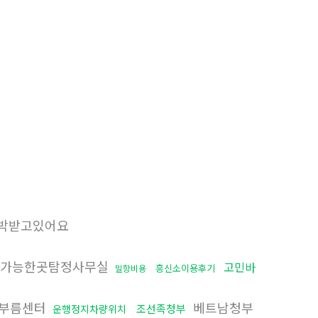
박받고있어요
가능한곳탐정사무실
고민바
흥신소이용후기
밀항비용
부름센터
베트남청부
조선족청부
운행정지차량위치