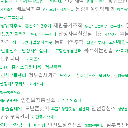
신분세탁
흥신소인
사람찾기
사기당한돈찾는법
안산흥신소
텔레그램추적
베트남청부
몸캠피싱협박해결
사지조사
안전보장탐정사무실
청부폭
도심부름센터
재판증거조작
차량위치추적
흥신소이용후기
청부업자
흥신소안전보장
탐정사무실상담비용
후
인생망가트리기
수원심부름센터
사람찾기
부가격
통화내역추적
고민해결
심부름센터일잘하는곳
살인청부자
복수하는방법
용인흥신소
탐정사무실디시
카톡
포항심부름센터
해드립니다
마사지조사
흥신소의뢰비용
청부폭행
톡해킹
청부업체가격
인천심부름센터
탐정사무실비밀보장
탐정사무실전국
행정지차량위치
과거조사
민등록증위조
안전보장흥신소
과거기록조사
해심부름센터
도난폰찾기
인천흥신소
유흥출입내역
후불가능한곳심부름센터
행방불
천안심부름센터
재판증거삭제
안전보장흥신소
심부름센
상간녀상간남
네이버해킹
대포통장매입