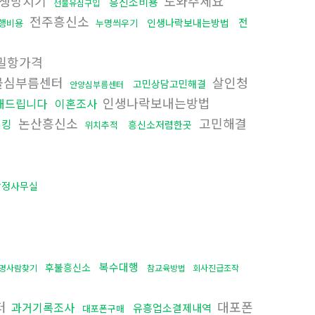
생망치기
도와주세요
흥신소비용
선불유심구입
전주흥신소
전
인생나락보내는방법
행비용
누명씌우기
밀항가격
불심부름센터
살인청
고민상담고민해결
안양심부름센터
인생나락보내는방법
해드립니다
이혼조사
논산흥신소
고민해결
해킹
흥신소저렴한곳
위치추적
탐정사무실
복수대행
후불흥신소
명사람찾기
참교육방법
회사진급조작
터
대포폰
과거기록조사
유흥업소결제내역
대포폰구매