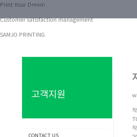
콘
Print Your Dream
Samjo Printing Co. LTD.
텐
Customer satisfaction management
츠
로
SAMJO PRINTING
건
너
뛰
기
고객지원
w
T
CONTACT US
2