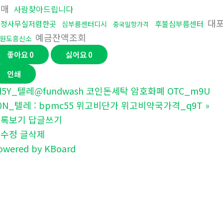
구매
사람찾아드립니다
대포
탐정사무실저렴한곳
후불심부름센터
심부름센터디시
중국밀항가격
예금잔액조회
원도흥신소
좋아요
0
싫어요
0
인쇄
l5Y_텔레@fundwash 코인돈세탁 암호화폐 OTC_m9U
0N_텔레 : bpmc55 위고비단가 위고비약국가격_q9T
»
목록보기
답글쓰기
글수정
글삭제
owered by KBoard