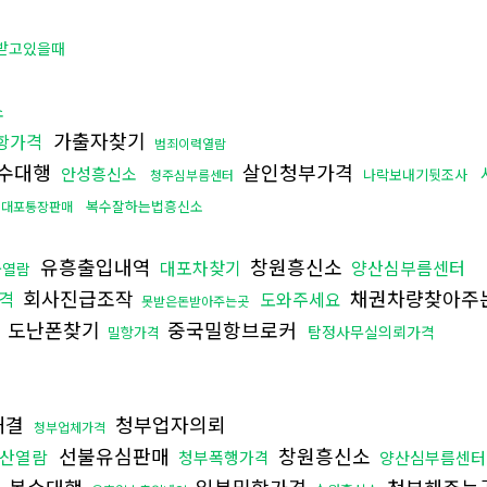
받고있을때
소
가출자찾기
항가격
범죄이력열람
수대행
살인청부가격
안성흥신소
나락보내기뒷조사
청주심부름센터
복수잘하는법흥신소
대포통장판매
유흥출입내역
창원흥신소
대포차찾기
양산심부름센터
물열람
회사진급조작
채권차량찾아주
격
도와주세요
못받은돈받아주는곳
도난폰찾기
중국밀항브로커
탐정사무실의뢰가격
밀항가격
해결
청부업자의뢰
청부업체가격
선불유심판매
창원흥신소
산열람
청부폭행가격
양산심부름센터
복수대행
일본밀항가격
청부해주는