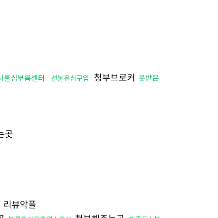
청부브로커
서울심부름센터
못받은
선불유심구입
는곳
리뷰악플
곳
청부해주는곳