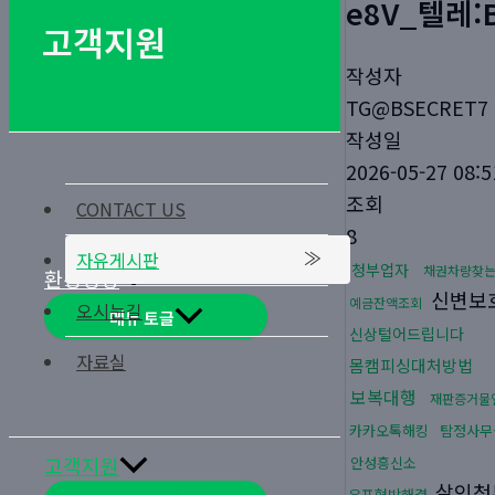
e8V_텔레
고객지원
작성자
TG@BSECRET7
작성일
2026-05-27 08:5
조회
CONTACT US
8
자유게시판
청부업자
채권차량찾
환경경영
신변보
예금잔액조회
오시는길
메뉴 토글
신상털어드립니다
자료실
몸캠피싱대처방법
보복대행
재판증거물
카카오톡해킹
탐정사무
고객지원
안성흥신소
살인청
유포협박해결