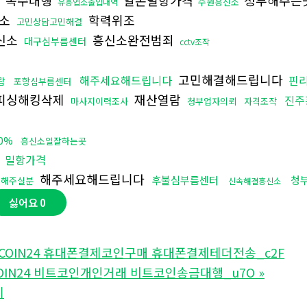
수원흥신소
유흥업소출입내역
신소
학력위조
고민상담고민해결
신소
흥신소완전범죄
대구심부름센터
cctv조작
고민해결해드립니다
해주세요해드립니다
핀
람
포항심부름센터
피싱해킹삭제
재산열람
진주
마사지이력조사
청부업자의뢰
자격조작
0%
흥신소일잘하는곳
밀항가격
해주세요해드립니다
후불심부름센터
청
수해주실분
신속해결흥신소
싫어요
0
PCOIN24 휴대폰결제코인구매 휴대폰결제테더전송_c2F
COIN24 비트코인개인거래 비트코인송금대행_u7O
»
기