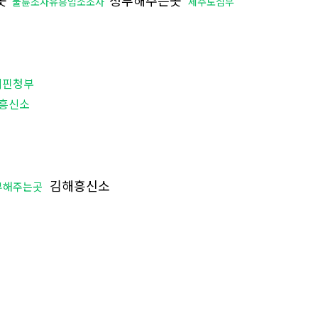
불륜조사유흥업소조사
제주도심부
리핀청부
흥신소
김해흥신소
부해주는곳