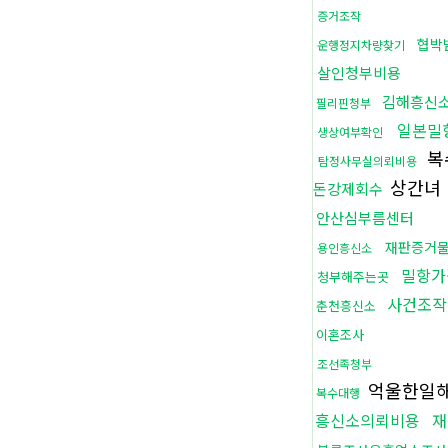
증거조작
협박
운행정지차량찾기
살인청부비용
김해흥신
필리핀청부
일본밀
생상여부확인
복
탐정사무실의뢰비용
상간녀
돈강제회수
안산심부름센터
재판증거
용인흥신소
밀항가
청부해주는곳
사건조작
춘천흥신소
이혼조사
조선족청부
억울한일
복수대행
흥신소의뢰비용
재