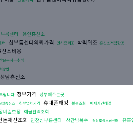
심부름센터
용인흥신소
심부름센터의뢰가격
학력위조
센터
면허증위조
흥신소저렴한곳
흥신소비용
받은돈자금추적
회방법
성남흥신소
청부가격
청부해주는곳
드립니다
휴대폰해킹
청부업체가격
불륜조회
미제사건해결
운일흥신소
장비밀보장
예금잔액조회
인돈재산조회
인천심부름센터
상간남복수
유흥
경상도심부름센터