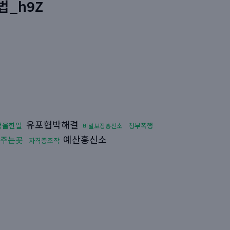
법_h9Z
유포협박해결
억울한일
청부폭행
비밀보장흥신소
예산흥신소
주는곳
자격증조작