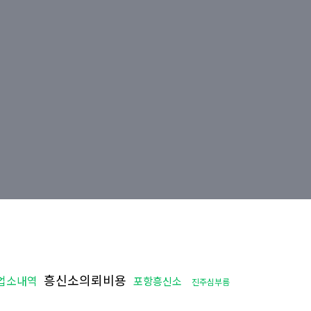
흥신소의뢰비용
업소내역
포항흥신소
진주심부름