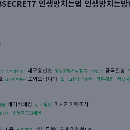
:BSECRET7 인생망치는법 인생망치는방
1
대구흥신소
중국밀항
행방불명사람찾기
는법
청부업체가격
학력조사
호
도와드립니다
카톡해킹
청부해
텔레그램추적방법
살인청부비용
네이버해킹
마사지이력조사
청부폭행
열람
말못할고민해결
실디시
부비용
심부름센터의뢰위험성0%
밀항가격