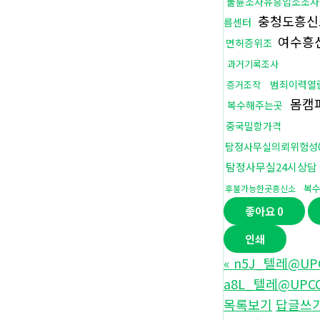
불륜조사유흥업소조사
충청도흥
름센터
여수흥
면허증위조
과거기록조사
범죄이력열
증거조작
몸캠
복수해주는곳
중국밀항가격
탐정사무실의뢰위험성
탐정사무실24시상담
복
후불가능한곳흥신소
좋아요
0
인쇄
«
n5J_텔레@U
a8L_텔레@UP
목록보기
답글쓰