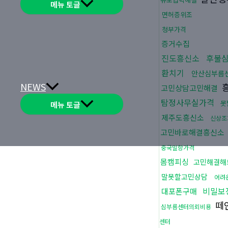
메뉴 토글
면허증위조
청부가격
증거수집
진도흥신소
후불
환치기
안산심부름
NEWS
고민상담고민해결
탐정사무실가격
못
메뉴 토글
제주도흥신소
신상조
고민바로해결흥신소
중국밀항가격
몸캠피싱
고민해결해
말못할고민상담
어려
비밀보
대포폰구매
떼
심부름센터의뢰비용
센터