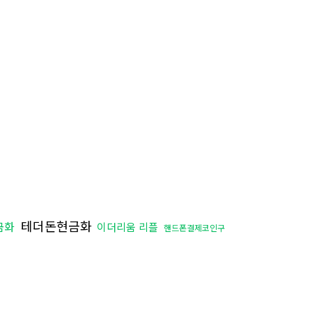
테더돈현금화
금화
이더리움 리플
핸드폰결제코인구