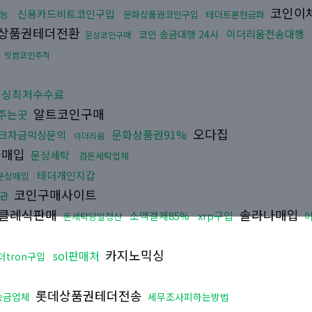
코인이
신용카드비트코인구입
능
문화상품권코인구입
테더트론현금화
상품권테더전환
이더리움전송대행
코인 송금대행 24시
문상코인구매
빗썸코인추적
믹싱최저수수료
알트코인구매
어주는곳
오다집
문화상품권91%
크자금믹싱문의
이더리움
플매입
문상세탁
검돈세탁업체
테더개인지갑
문상매입
코인구매사이트
관
클레식판매
솔라나매입
소액결제85%
xrp구입
돈세탁당일정산
카지노믹싱
sol판매처
더tron구입
롯데상품권테더전송
송금업체
세무조사피하는방법