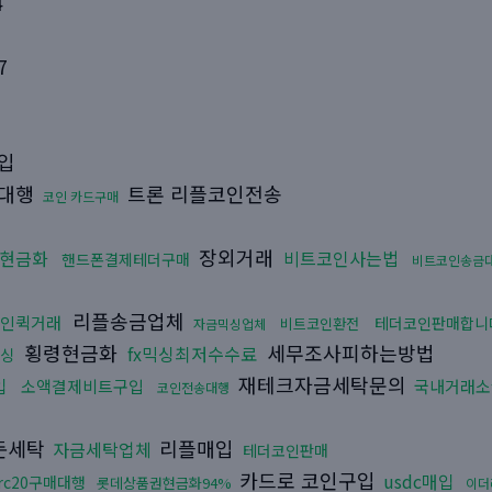
4
7
입
매대행
트론 리플코인전송
코인 카드구매
장외거래
현금화
비트코인사는법
핸드폰결제테더구매
비트코인송금
리플송금업체
인퀵거래
테더코인판매합니
비트코인환전
자금믹싱업체
횡령현금화
세무조사피하는방법
fx믹싱최저수수료
싱
재테크자금세탁문의
입
소액결제비트구입
국내거래소
코인전송대행
돈세탁
리플매입
자금세탁업체
테더코인판매
카드로 코인구입
usdc매입
trc20구매대행
롯데상품권현금화94%
이더