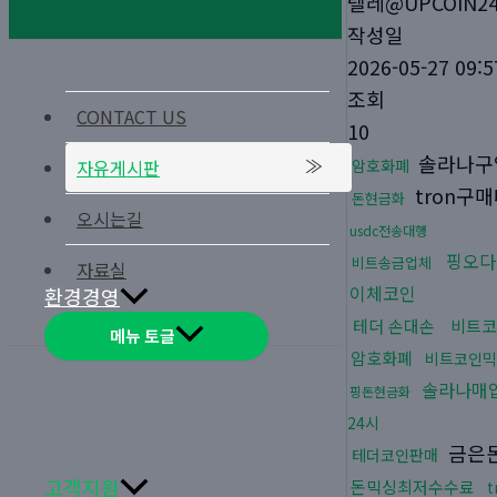
텔레@UPCOIN2
작성일
2026-05-27 09:5
조회
CONTACT US
10
솔라나구
자유게시판
암호화폐
tron구
돈현금화
오시는길
usdc전송대행
핑오다
비트송금업체
자료실
이체코인
환경경영
테더 손대손
비트코
메뉴 토글
암호화폐
비트코인믹
솔라나매
핑돈현금화
24시
금은
테더코인판매
고객지원
돈믹싱최저수수료