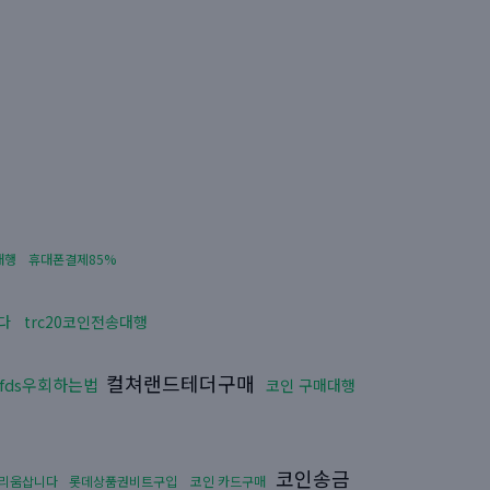
대행
휴대폰결제85%
다
trc20코인전송대행
컬쳐랜드테더구매
fds우회하는법
코인 구매대행
코인송금
리움삽니다
롯데상품권비트구입
코인 카드구매