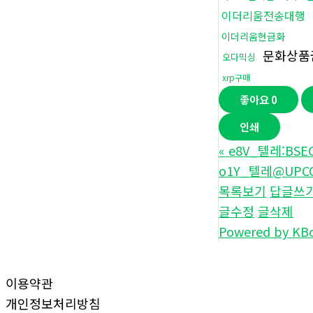
이더리움전송대행
이더리움현금화
문화상품
오다믹싱
xrp구매
좋아요
0
인쇄
«
e8V_텔레:BS
o1Y_텔레@UPCO
목록보기
답글쓰
글수정
글삭제
Powered by KB
이용약관
개인정보처리방침