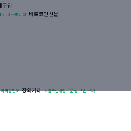
체구입
비트코인선물
trc20 구매대행
장외거래
문상코인구매
이더리움판매
리플코인매입