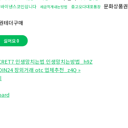
문화상품권
바이낸스코인삽니다
중고오다대포통장
세금적게내는방법
권테더구매
싫어요
0
ECRET7 인생망치는법 인생망치는방법_h9Z
IN24 장외거래 otc 업체추천_z4Q
»
기
oard