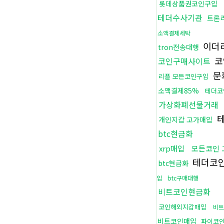
롯데상품권코인구입
테더수사기관
트론
소액결제세탁
이더
tron전송대행
코
코인구매사이트
문
리플 모든코인구입
소액결제85%
테더코
가상화폐선물거래
테
개인지갑 고가매입
btc현금화
xrp매입
모든코인 
테더코
btc현금화
입
btc구매대행
비트코인현금화
코인해외지갑매입
비
비트코인매입
파이코