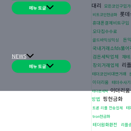
대리
모든코인구입가
메뉴 토글
롯데
비트코인현금화
휴대폰결제비트구입
오다집수수료
돈
골드바믹싱믹싱
국내거래소fds뚫
NEWS
검돈세탁업체
재테
리
장외거래업체
메뉴 토글
테더코인비대면거래
이더리움
테더수사기
이더리움
테더돈세탁
핑현금화
방법
테
트론 리플 전송업체
tron현금화
테더원화환전
리플