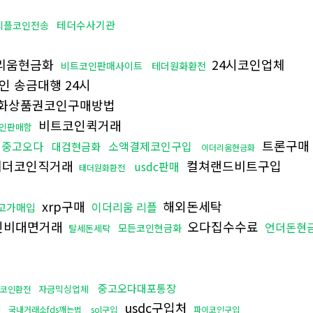
테더수사기관
리플코인전송
리움현금화
24시코인업체
비트코인판매사이트
테더원화환전
인 송금대행 24시
화상품권코인구매방법
비트코인퀵거래
인판매함
트론구매
중고오다
소액결제코인구입
대검현금화
이더리움현금화
더코인직거래
컬쳐랜드비트구입
usdc판매
태더원화환전
xrp구매
해외돈세탁
이더리움 리플
고가매입
인비대면거래
오다집수수료
언더돈현
모든코인현금화
탈세돈세탁
중고오다대포통장
자금믹싱업체
트코인환전
usdc구입처
인
국내거래소fds깨는법
sol구입
파이코인구입