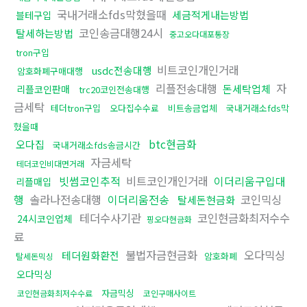
국내거래소fds막혔을때
세금적게내는방법
블테구입
코인송금대행24시
탈세하는방법
중고오다대포통장
tron구입
비트코인개인거래
usdc전송대행
암호화폐구매대행
리플전송대행
자
돈세탁업체
리플코인판매
trc20코인전송대행
금세탁
테더tron구입
오다집수수료
비트송금업체
국내거래소fds막
혔을때
btc현금화
오다집
국내거래소fds송금시간
자금세탁
테더코인비대면거래
빗썸코인추적
비트코인개인거래
이더리움구입대
리플매입
행
솔라나전송대행
이더리움전송
코인믹싱
탈세돈현금화
테더수사기관
코인현금화최저수수
24시코인업체
핑오다현금화
료
불법자금현금화
오다믹싱
테더원화환전
암호화폐
탈세돈믹싱
오다믹싱
자금믹싱
코인현금화최저수수료
코인구매사이트