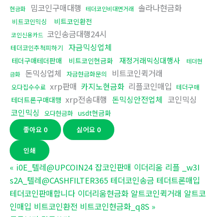
밈코인구매대행
솔라나현금화
현금화
테더코인비대면거래
비트코인환전
비트코인믹싱
코인송금대행24시
코인신용카드
자금믹싱업체
테더코인추척피하기
재정거래믹싱대행사
테더구매테더판매
비트코인현금화
테더현
돈믹싱업체
비트코인퀵거래
자금현금화문의
금화
xrp판매
카지노현금화
리플코인매입
오다집수수료
테더구매
xrp전송대행
돈믹싱안전업체
코인믹싱
테더트론구매대행
코인믹싱
usdt현금화
오다현금화
좋아요
0
싫어요
0
인쇄
«
i0E_텔레@UPCOIN24 잡코인판매 이더리움 리플 _w3I
s2A_텔레@CASHFILTER365 테더코인송금 테더트론매입
테더코인판매합니다 이더리움현금화 알트코인퀵거래 알트코
인매입 비트코인환전 비트코인현금화_q8S
»