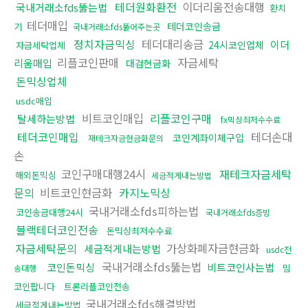
테더원화환전
이더리움전송대행
국내거래소fds뚫는법
환치
테더매입
테더코인송금
기
국내거래소fds뚫어주는곳
정치자금믹싱
테더대리송금
이더
24시코인업체
자금세탁업체
리플코인판매
자금세탁
리움매입
대검현금화
돈믹싱업체
usdc매입
비트코인매입
리플코인구매
탈세하는방법
fx믹싱최저수수료
테더코인매입
테더손대
코인계좌이체구입
재테크자금현금화문의
손
코인구매대행24시
재테크자금세탁
해외돈믹싱
세금적게내는방법
문의
비트코인현금화
카지노믹싱
국내거래소fds피하는법
코인송금대행24시
국내거래소fds증빙
블랙테더코인전송
돈믹싱최저수수료
자금세탁문의
가상화폐자금현금화
세금적게내는방법
usdc전
국내거래소fds뚫는법
코인돈믹싱
비트코인사는법
밈
송대행
코인팝니다
트론리플코인전송
국내거래소fds해결방법
세금적게내는방법