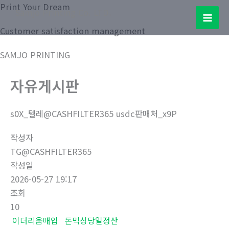
콘
Print Your Dream
Samjo Printing Co. LTD.
텐
Mai
Customer satisfaction management
츠
로
Men
SAMJO PRINTING
건
너
자유게시판
뛰
기
s0X_텔레@CASHFILTER365 usdc판매처_x9P
작성자
TG@CASHFILTER365
작성일
2026-05-27 19:17
조회
10
이더리움매입
돈믹싱당일정산