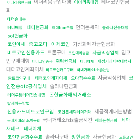
이더리움구입대행
테더코인현금
이더리움매입
이더리움현금화
화
테더손대손
언더돈세탁
테더현금화
테더매입
솔라나전송대행
테더tron구입
sol현금화
중고오다
이체코인
가상화폐자금현금화
코인이체
비트코인신용카드
트론구매
밈코
자금믹싱업체
코인대리송금
인구매대행
횡령현금화
재정거래세탁대행사
테더코인송금
테더이체
테더코인계좌이체
비트코인카드구매
국내거래소fds뚫는법
자금믹싱업체
코
테더코인계좌이체
오다집수수료
알트코인구매
인전송otc공식업체
솔라나현금화
돈현금화해외거래소
테더무통테더전송대행
탈세하는방법
신용카드비트코인구입
세금적게내는방법
코인돈세탁테더거래
국내거래소fds출금시간
세탁
해외돈현금화
국내거래소fds깨는법
재테크
테더이체
솔라나구매
핑현금화
자금현금화
코인현금화수수료
모든코인