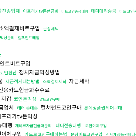
플전송업체
테더대리송금
아프리카tv돈현금화
비트코인
비트코인송금대행
소액결제비트구입
문상세탁
믹싱문의
엘포인트매입
환
인트비트구입
정치자금믹싱방법
트코인환전
움
자금세탁
세금적게내는방법
소액결제세탁
신용카드현금화수수료
인지갑
코인돈믹싱
알트코인구매
금업체
컬쳐랜드코인구매
롯데상품권테더구매
테더 손대손
프리카tv돈믹싱
전송대행
테더전송대행
재테크자금현금화문의
코인이체구입
인이체구입
카드로코인구매하는법
문상비트코인구입
신세계상품권테더