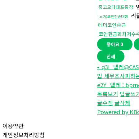
중고오다대포통장
리
trc20코인전송대행
테더코인송금
코인현금화최저수
좋아요
0
인쇄
«
q3I_텔레@C
법 세무조사피하는
e2Y_텔레 : b
목록보기
답글쓰
글수정
글삭제
Powered by KB
이용약관
개인정보처리방침