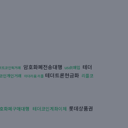
암호화폐전송대행
테더
usdt매입
비트코인퀵거래
테더트론현금화
리플코
코인개인거래
이더리움 리플
롯데상품권
호화폐구매대행
테더코인계좌이체