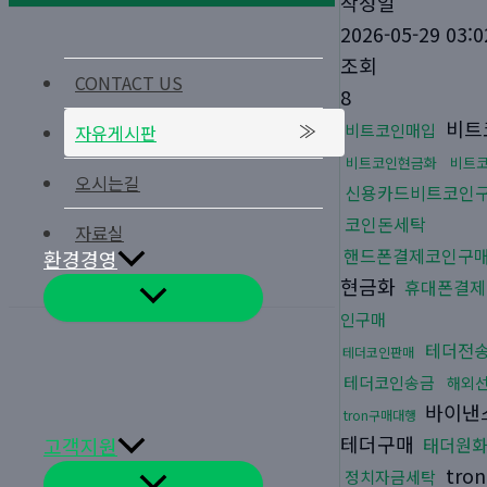
작성일
2026-05-29 03:0
조회
CONTACT US
8
비트
비트코인매입
자유게시판
비트코인현금화
비트
오시는길
신용카드비트코인
코인돈세탁
자료실
핸드폰결제코인구
환경경영
현금화
휴대폰결제
메
뉴
인구매
토
글
테더전
테더코인판매
테더코인송금
해외
바이낸
tron구매대행
테더구매
고객지원
태더원
tro
정치자금세탁
메