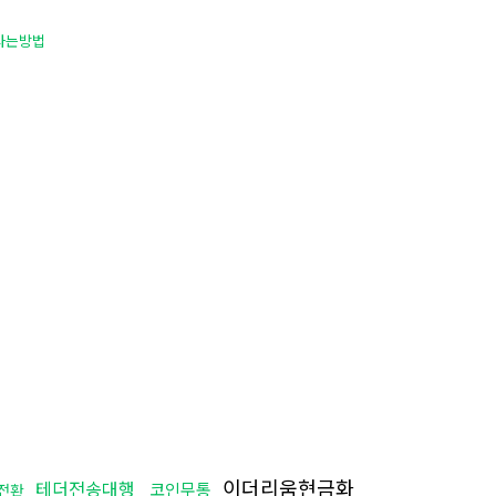
사는방법
이더리움현금화
테더전송대행
코인무통
전환