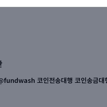
판
@fundwash 코인전송대행 코인송금대행