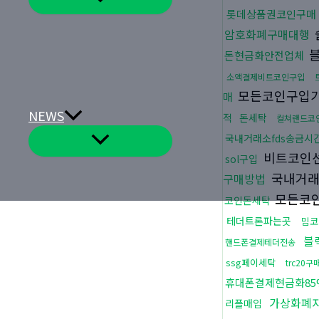
뉴
롯데상품권코인구매
토
글
암호화폐구매대행
블
돈현금화안전업체
소액결제비트코인구입
모든코인구입
매
NEWS
적
돈세탁
컬쳐랜드코
메
국내거래소fds송금시
뉴
비트코인
sol구입
토
글
국내거래
구매방법
모든코
코인돈세탁
테더트론파는곳
밈코
블
핸드폰결제테더전송
ssg페이세탁
trc20
휴대폰결제현금화85
가상화폐
리플매입