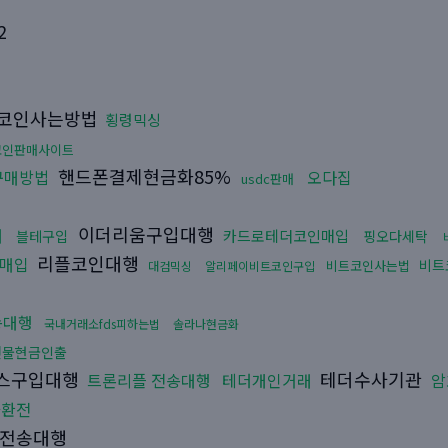
2
코인사는방법
횡령믹싱
코인판매사이트
핸드폰결제현금화85%
구매방법
오다집
usdc판매
이더리움구입대행
매
카드로테더코인매입
블테구입
핑오다세탁
리플코인대행
매입
비트
비트코인사는법
대검믹싱
알리페이비트코인구입
송대행
국내거래소fds피하는법
솔라나현금화
선물현금인출
스구입대행
테더수사기관
트론리플 전송대행
테더개인거래
암
화환전
n전송대행