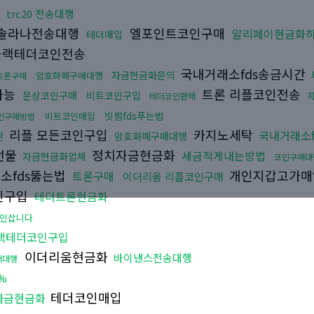
trc20 전송대행
솔라나전송대행
엘포인트코인구매
알리페이현금화
테더매입
랙테더코인전송
국내거래소fds송금시간
자금현금화문의
암호화폐구매대행
트론구매
가능
트론 리플코인전송
문상코인구매
비트코인구입
테더코인판매
빗썸fds푸는법
비트코인매입
인구매방법
리플 모든코인구입
카지노세탁
국내거래소
간
암호화폐구매대행
선물
정치자금현금화
세금적게내는방법
자금현금화업체
코인구매대
소fds뚫는법
개인지갑고가
트론구매
이더리움 리플코인구매
인구입
테더트론현금화
인삽니다
랙테더코인구입
이더리움현금화
바이낸스전송대행
구매대행
%
테더코인매입
자금현금화