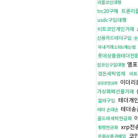
리플코인대행
trc20구매
트론리
usdc구입대행
비트코인개인거래
신용카드테더구입
돈
국내거래소fds깨는법
롯데상품권테더전
엘포
잡코인구입대행
검돈세탁업체
비
이더리
금은돈현금화
가상화폐선물거래
테더개
블테구입
테더송
테더 손대손
아
골드바세탁현금화
xrp
횡령현금화
코
문화상품권매입