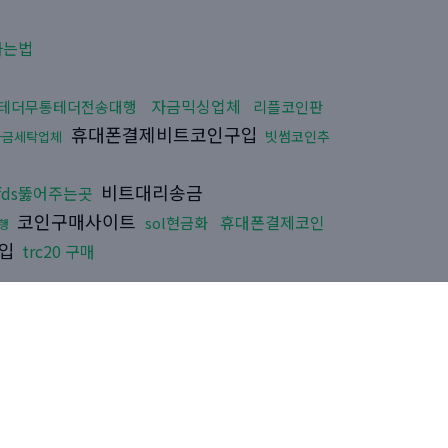
하는법
자금믹싱업체
테더무통테더전송대행
리플코인판
휴대폰결제비트코인구입
빗썸코인추
자금세탁업체
비트대리송금
fds뚫어주는곳
코인구매사이트
휴대폰결제코인
sol현금화
행
매입
trc20 구매