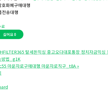
암호화폐구매대행
플전송대행
수료
싫어요
0
ASHFILTER365 탈세돈믹싱 중고오다대포통장 정치자금
방법_g1K
pmc55 마운자로구매대행 마운자로직구_t8A
»
기
oard