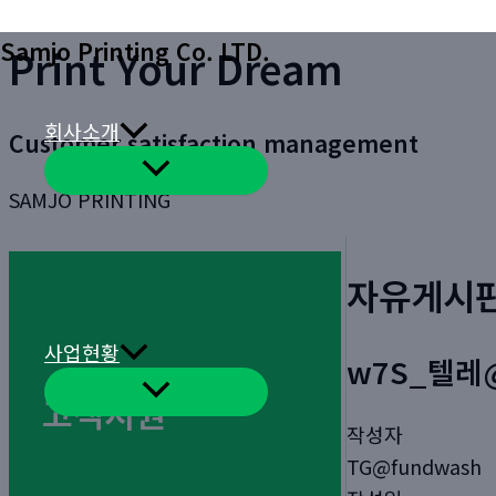
콘
Samjo Printing Co. LTD.
Print Your Dream
텐
츠
로
회사소개
Customer satisfaction management
건
메
너
뉴
SAMJO PRINTING
토
뛰
글
기
자유게시
사업현황
w7S_텔레
메
고객지원
뉴
토
작성자
글
TG@fundwash