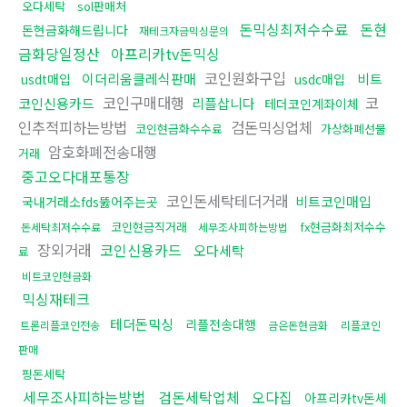
오다세탁
sol판매처
돈믹싱최저수수료
돈현
돈현금화해드립니다
재테크자금믹싱문의
금화당일정산
아프리카tv돈믹싱
코인원화구입
이더리움클레식판매
비트
usdt매입
usdc매입
코인구매대행
코
코인신용카드
리플삽니다
테더코인계좌이체
인추적피하는방법
검돈믹싱업체
코인현금화수수료
가상화폐선물
암호화폐전송대행
거래
중고오다대포통장
코인돈세탁테더거래
비트코인매입
국내거래소fds뚫어주는곳
코인현금직거래
fx현금화최저수수
돈세탁최저수수료
세무조사피하는방법
장외거래
코인신용카드
오다세탁
료
비트코인현금화
믹싱재테크
테더돈믹싱
리플전송대행
트론리플코인전송
금은돈현금화
리플코인
판매
핑돈세탁
세무조사피하는방법
검돈세탁업체
오다집
아프리카tv돈세