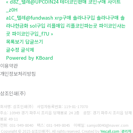
«
d8Z_텔레@UPCOIN24 테더코인판매 코인구매 사이트
_z0H
a1C_텔레@fundwash xrp구매 솔라나구입 솔라나구매 솔
라나현금화 sol구입 리플매입 리플코인파는곳 파이코인사는
곳 파이코인구입_f7U
»
목록보기
답글쓰기
글수정
글삭제
Powered by KBoard
이용약관
개인정보처리방침
삼조인쇄(주)
회사명: 삼조인쇄(주)
사업자등록번호: 119-81-17070
주소: 10949 경기 파주시 조리읍 당재봉로 24 2층 공장: 경기 파주시 조리읍 당재
봉로 49-11
전화: 031-949-8040
팩스: 031-949-8045
이메일: samjo8040@naver.com
Copyright © 2025 삼조인쇄(주). All rights reserved.
Created by
Yescall.com
[
관리자
]