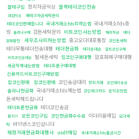
정치자금믹싱
블랙테더코인전송
블테구입
재테크자금세탁문의
대검믹싱
국내거래소fds증
국내거래소fds피하는법
테더코인판매합니다
빙
검돈세탁문의
비트코인사는방법
솔라나구매
해외자금
태더
세무조사피하는방법
중고오다대포통장
코인돈세탁
원화환전
테더무통테더전송대행
테더현금화
테더손대손
알트코인구매
탈세돈세탁
암호화폐구매대행
밈코인구매대행
비트코인손대손
세금적게내는방법
테더트론구매대행
신용카드비트코인구매방법
코인송금대리
잡코인판매
잡코인판매
장외거래
코인대리송금
국내거래소fds깨는법
솔라나현금화
코인체크카드
돈믹싱방법
돈세탁해드립니다
테더코인송금
테더트론현금화
이더리움매입
모든코인구입
코인현금화수수료
오다세
환치기
바이낸스코인삽니다
탁
재정거래현금화대행사
usdt매입
국내거래소fds출금시간