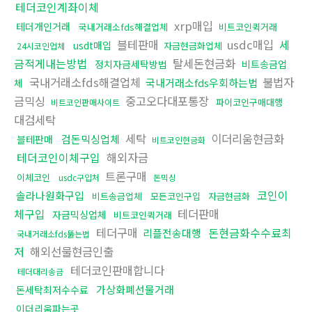
테더코인계좌이체
xrp매입
테더개인거래
국내거래소fds해결업체
비트코인퀵거래
블테판매
usdc매입
세
usdt매입
자금현금화업체
24시코인업체
금적게내는방법
탈세돈현금화
정치자금세탁방법
비트송금업
국내거래소fds해결업체
불법자
국내거래소fds우회하는법
체
금믹싱
중고오다대포통장
파이코인구매대행
비트코인판매사이트
대검세탁
세탁
이더리움현금화
검돈믹싱업체
블테판매
비트코인현금화
테더코인이체구입
해외자금
트론구매
이체코인
usdc구입처
돈믹싱
코인이
솔라나원화구입
비트송금업체
모든코인구입
자금현금화
체구입
테더판매
자금믹싱업체
비트코인퀵거래
테더구매
돈현금화수수료최
리플전송대행
국내거래소fds뚫는법
저
해외선물현금인출
테더코인판매합니다
테더대리송금
가상화폐선물거래
돈세탁최저수수료
이더리움파는곳