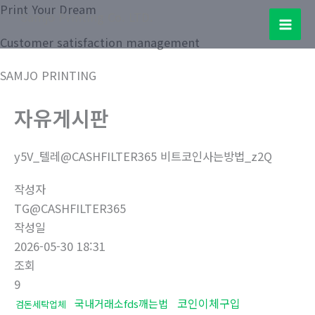
콘
Print Your Dream
Samjo Printing Co. LTD.
텐
Mai
Customer satisfaction management
츠
로
Men
SAMJO PRINTING
건
너
자유게시판
뛰
기
y5V_텔레@CASHFILTER365 비트코인사는방법_z2Q
작성자
TG@CASHFILTER365
작성일
2026-05-30 18:31
조회
9
코인이체구입
국내거래소fds깨는법
검돈세탁업체