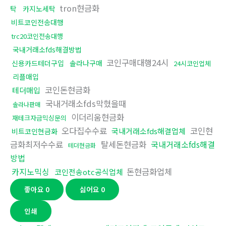
tron현금화
탁
카지노세탁
비트코인전송대행
trc20코인전송대행
국내거래소fds해결방법
코인구매대행24시
신용카드테더구입
솔라나구매
24시코인업체
리플매입
코인돈현금화
테더매입
국내거래소fds막혔을때
솔라나판매
이더리움현금화
재테크자금믹싱문의
오다집수수료
코인현
국내거래소fds해결업체
비트코인현금화
금화최저수수료
탈세돈현금화
국내거래소fds해결
테더현금화
방법
카지노믹싱
돈현금화업체
코인전송otc공식업체
좋아요
0
싫어요
0
인쇄