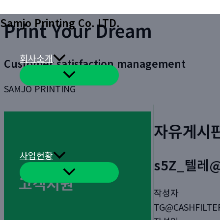
콘
Samjo Printing Co. LTD.
Print Your Dream
텐
츠
로
회사소개
Customer satisfaction management
건
메
너
뉴
SAMJO PRINTING
토
뛰
글
기
자유게시
사업현황
s5Z_텔레@
메
고객지원
뉴
토
작성자
글
TG@CASHFILTE