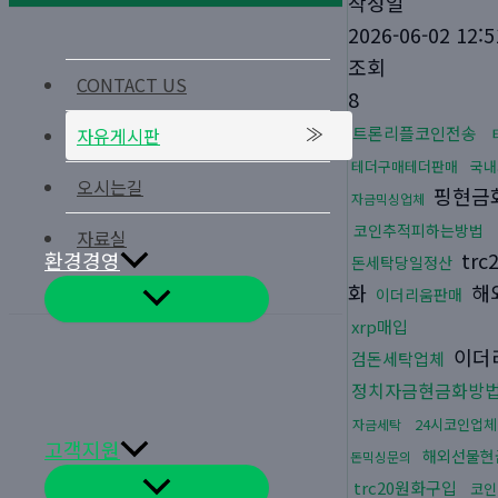
작성일
2026-06-02 12:5
조회
CONTACT US
8
트론리플코인전송
자유게시판
테더구매테더판매
국내
오시는길
핑현금
자금믹싱업체
코인추적피하는방법
자료실
환경경영
tr
돈세탁당일정산
화
해
이더리움판매
메
뉴
xrp매입
토
글
이더
검돈세탁업체
정치자금현금화방
24시코인업체
자금세탁
고객지원
해외선물현
돈믹싱문의
메
trc20원화구입
코인