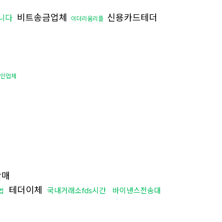
비트송금업체
신용카드테더
니다
이더리움리플
코인업체
판매
테더이체
국내거래소fds시간
바이낸스전송대
법