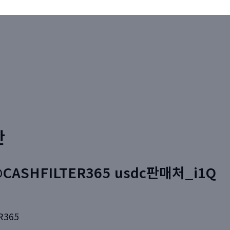
판
CASHFILTER365 usdc판매처_i1Q
R365