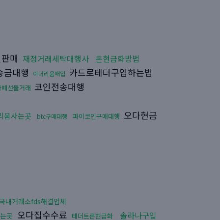
인판매
재정거래세탁대행사
돈현금화방법
송금대행
카드로테더구입하는법
이더리움매입
코인전송대행
화폐선물거래
오다현금
리움사는곳
파이코인구매대행
btc구매대행
국내거래소fds해결업체
오다집수수료
솔라나구입
는곳
테더트론현금화