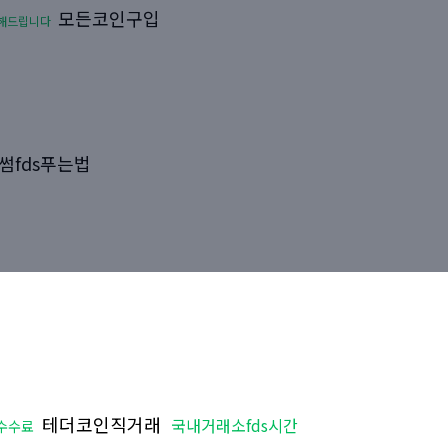
모든코인구입
해드립니다
썸fds푸는법
테더코인직거래
국내거래소fds시간
수수료