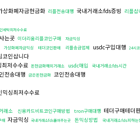
가상화폐자금현금화
국내거래소fds증빙
리플삽
리플전송대행
인세탁최저수수료
사는곳
이더리움리플코인구매
자금믹싱
usdc구입대행
리플송금업체
가상화폐자금믹싱
테더코인판매
24시
밈코인삽니다
싱최저수수료
usdc매입
국내거래소fds시간
돈현금화해외거래소
인전송대행
코인전송대행
금은돈현금화
인믹싱최저수수료
테더구매테더
거래소
신용카드비트코인구매방법
tron구매대행
자금믹싱
돈믹싱방법
구매
국내거래소fds피하는
국내거래소fds뚫어주는곳