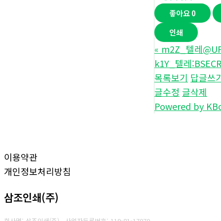
좋아요
0
인쇄
«
m2Z_텔레@UP
k1Y_텔레:BSE
목록보기
답글쓰
글수정
글삭제
Powered by KB
이용약관
개인정보처리방침
삼조인쇄(주)
회사명: 삼조인쇄(주)
사업자등록번호: 119-81-17070