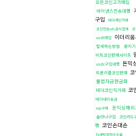
모든코인고가매입
바이낸스전송대행
구입
테더개인거래
코인전송otc공식업체
코
이더리움
usdt매입
탈세하는방법
환치기
비트코인판매사이트
돈믹
usdc구입대행
코
트론리플코인판매
불법자금현금화
코
테더코인직거래
테더대리송금
돈믹싱해외
xrp구매
솔라나구입
코인카드
코인손대손
행
fx세탁최저수수료