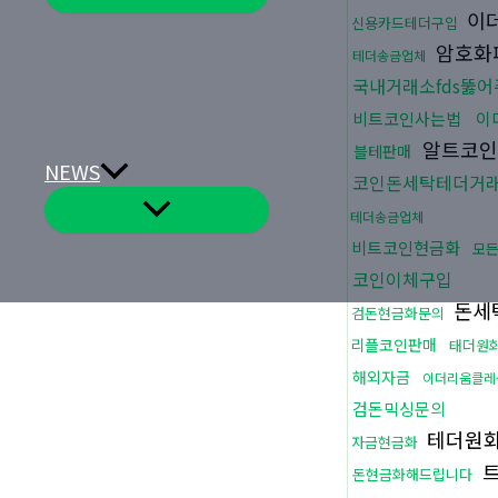
뉴
이
토
신용카드테더구입
글
암호화
테더송금업체
국내거래소fds뚫
비트코인사는법
이
알트코인
블테판매
NEWS
코인돈세탁테더거
메
테더송금업체
뉴
토
비트코인현금화
모
글
코인이체구입
돈세
검돈현금화문의
리플코인판매
태더원
해외자금
이더리움클레
검돈믹싱문의
테더원
자금현금화
돈현금화해드립니다