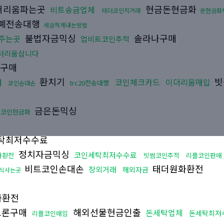
더리움파는곳
현금돈현금화
비트송금업체
테더코인직거래
돈현금화
폐전송대행
세금적게내는방법
불법자금믹싱
솔라나구매
어주는곳
업비트코인추적
더리움삽니다
구매
환치기
빗
래
코인체크카드
이더리움매입
trc20전송대행
코인손대손
금은돈믹싱
든코인현금화
탁최저수수료
정치자금믹싱
코인세탁최저수수료
화환전
빗썸코인추적
리플코인판매
비트코인손대손
태더원화환전
장외거래
해외자금
식사는곳
화환전
트론구매
해외선물현금인출
돈세탁업체
돈세탁최저
리플코인매입