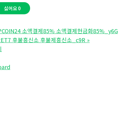
싫어요
0
COIN24 소액결제85% 소액결제현금화85%_y6G
CRET7 후불흥신소 후불제흥신소_c9R
»
기
oard