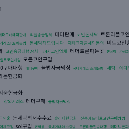
1
테더판매
트론리플코
코인돈세탁
리플송금업체
테더구매테더판매
비트코인
돈세탁해드립니다
재테크자금세탁문의
거래소fds깨는법
화
테더트론파는곳
코인송금대행24시
24시코인업체
가상
돈세탁
모든코인구입
알트코인매입
c20구매대행
불법자금믹싱
세탁
이더
테더구매
국내거래소fds깨는법
외돈현금화
리움현금화
테더구매
법
장외거래소
불법자금믹싱
돈세탁최저수수료
금인출
솔라나현금화
신용카드비트코인구매방법
sol구입
테더트론파
이체구입
트론리플전송대행
돈믹싱
국내거래소fds증빙