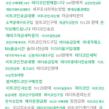
테더코인판매합니다
sol판매처
코인 구매대행 24시
금은돈현금화
세무조사피하는방법
롯데상품권매입
재정거래믹싱대행사
비트코인송금대행
자금세탁문의
비트코인사는법
알트코인구매
trc20 판매
돈
소액결제비트구입
자금믹싱문의
믹싱해드립니다
테더코인송금
재테크자금세탁문의
이더리움현금화
비트코인카드구입
국내거래소
테더송금업체
코인구매사이트
fds출금시간
솔라나현금화
이더리움구입대행
sol판매처
테더코인세탁
신용카드테더구입
테더최저수수료
비트코인전송대행
테더송금업체
테더무통테더전송대행
비트
테더코인판매
코인현금화
중고오다
xrp전송대행
컬쳐랜드코인구매방법
비트코인사는법
trc20판매
파이코인
비트코인
이더리움클레식
테더트론파는곳
잡코인구입대행
파이코인구입
송금대행
해외돈현금화
핑현금화
돈믹싱업체
trc20 구매대행
비트코인 체크
오다집수수료
비트코인개인거래
검
테더코인비대면거래
카드