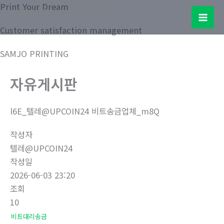
콘
Print Your Dream
Samjo Printing Co. LTD.
텐
Mai
Customer satisfaction management
츠
로
Men
SAMJO PRINTING
건
너
자유게시판
뛰
기
l6E_텔레@UPCOIN24 비트송금업체_m8Q
작성자
텔레@UPCOIN24
작성일
2026-06-03 23:20
조회
10
비트대리송금