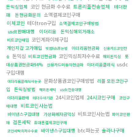
코인 현금화 수수료
트론리플전송업체
돈믹싱업체
테더판
소액결제코인구매
매
돈현금화문의
이체코인
테더tron구입
소액결제코인구매방법
usdt판매대행
이더리움
돈믹싱해외거래소
코인계좌이체구입
비트코인매입
개인지갑 고가매입
이더리움현금화
빗썸fds푸는법
신용카드코인전
돈믹싱
코인믹싱최저수수료
비트코인현금화
롯
해외돈믹싱
송
usdc
데상품권현금화94%
이더리움클레식
신용카드미동의현금화
구입대행
문화상품권코인구매방법
리플 모든코인구
이더리움클레식사는곳
입
돈믹싱방법
해외돈세탁
usdc전송대행
24시코인업체
24시코인구매
이더리움판매
코인구
테더수사기관
비트코인사는법
매대행
비트코인사는법
바이낸스구입대행
가상화폐자금믹싱
파이코인판
검돈세탁
매
휴대폰결제코인구매
btc파는곳
솔라나구매
바이낸스구입대행
코인세탁최저수수료