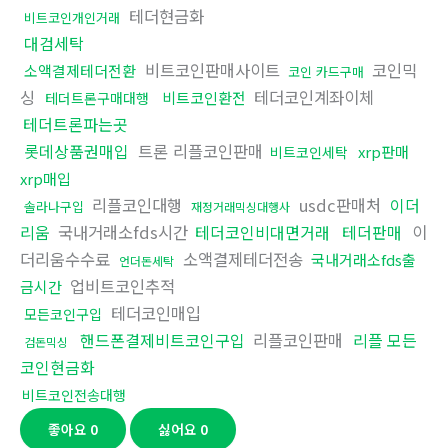
테더현금화
비트코인개인거래
대검세탁
비트코인판매사이트
코인믹
소액결제테더전환
코인 카드구매
싱
테더코인계좌이체
비트코인환전
테더트론구매대행
테더트론파는곳
롯데상품권매입
트론 리플코인판매
xrp판매
비트코인세탁
xrp매입
리플코인대행
usdc판매처
이더
솔라나구입
재정거래믹싱대행사
리움
국내거래소fds시간
테더코인비대면거래
테더판매
이
더리움수수료
소액결제테더전송
국내거래소fds출
언더돈세탁
업비트코인추적
금시간
테더코인매입
모든코인구입
핸드폰결제비트코인구입
리플코인판매
리플 모든
검돈믹싱
코인현금화
비트코인전송대행
좋아요
0
싫어요
0