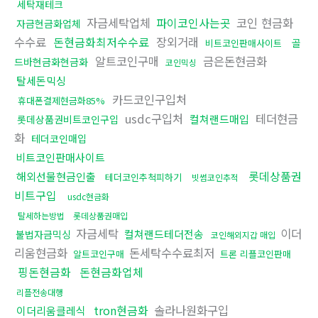
세탁재테크
자금세탁업체
파이코인사는곳
코인 현금화
자금현금화업체
수수료
돈현금화최저수수료
장외거래
골
비트코인판매사이트
알트코인구매
금은돈현금화
드바현금화현금화
코인믹싱
탈세돈믹싱
카드코인구입처
휴대폰결제현금화85%
usdc구입처
테더현금
컬쳐랜드매입
롯데상품권비트코인구입
화
테더코인매입
비트코인판매사이트
롯데상품권
해외선물현금인출
테더코인추척피하기
빗썸코인추적
비트구입
usdc현금화
탈세하는방법
롯데상품권매입
자금세탁
이더
컬쳐랜드테더전송
불법자금믹싱
코인해외지갑 매입
리움현금화
돈세탁수수료최저
알트코인구매
트론 리플코인판매
핑돈현금화
돈현금화업체
리플전송대행
tron현금화
솔라나원화구입
이더리움클레식