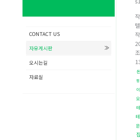
s
텔
CONTACT US
2
자유게시판
1
오시는길
자료실
핑
이
오
테
문