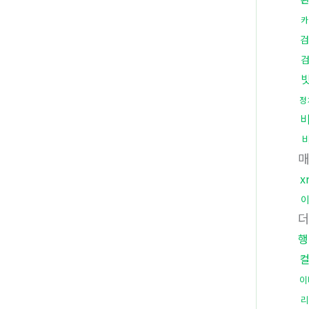
카
검
정
x
행
이
리