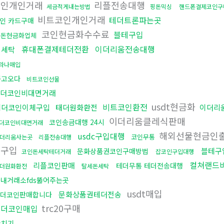
코인개인거래
리플전송대행
세금적게내는방법
핑돈믹싱
핸드폰결제코인구
비트코인개인거래
테더트론파는곳
인 카드구매
코인현금화수수료
블테구입
검돈현금화업체
휴대폰결제테더전환
이더리움전송대행
핑세탁
라나매입
중고오다
비트코인선물
더코인비대면거래
usdt현금화
비트코인환전
테더코인이체구입
태더원화환전
이더리
이더리움클레식판매
코인송금대행 24시
더코인비대면거래
해외선물현금인
usdc구입대행
코인무통
더리움사는곳
리플전송대행
인구입
블테구
문화상품권코인구매방법
코인돈세탁테더거래
잡코인구입대행
컬쳐랜드
리플코인판매
테더무통 테더전송대행
더원화환전
탈세돈세탁
내거래소fds뚫어주는곳
usdt매입
문화상품권테더전송
더코인판매합니다
trc20구매
테더코인매입
환치기