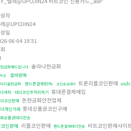
1Y_텔레@UPCOIN24 비트코인 신용카드_a8P
작성자
레@UPCOIN24
작성일
026-06-04 19:51
조회
3
솔라나현금화
돈현금화해드립니다
블테판매
믹싱
트론리플코인판매
usd
핸드폰결제85%
더리움현금화
코인송금대리
휴대폰결제매입
다세탁
테더코인추척피하기
돈현금화안전업체
테더코인판매
롯데상품권코인구매
더개인거래
화상품권테더전송
리플코인판매
비트코인판매사이
잡코인판매
핸드폰결제테더전송