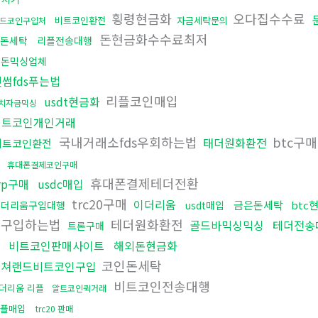
횡령현금화
오다집수수료
비트코인환전
자금세탁문의
드코인구입처
돈현금화수수료최저
돈세탁
리플전송대행
검돈믹싱업체
빗썸fds푸는법
리플코인매입
usdt현금화
치자금믹싱
비트코인개인거래
국내거래소fds우회하는법
btc구
태더원화환전
비트코인환전
매
휴대폰결제코인구매
휴대폰결제테더전환
rp구매
usdc매입
trc20구매
이더리움
금은돈세탁
btc
이더리움구입대행
usdt매입
더구입하는법
테더원화환전
골드바믹싱믹싱
테더전송
트론구매
비트코인판매사이트
해외돈현금화
코인돈세탁
컬쳐랜드비트코인구입
비트코인전송대행
더리움 리플
알트코인퀵거래
플매입
trc20 판매