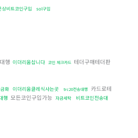
문상비트코인구입
sol구입
매대행
테더구매테더판
이더리움삽니다
코인 체크카드
카드로테
이더리움클레식사는곳
현금화
trc20전송대행
모든코인구입가능
대행
비트코인전송대
자금세탁