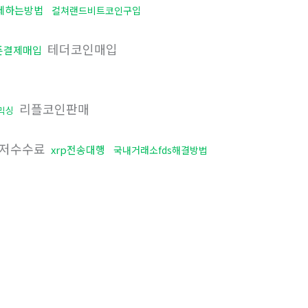
세하는방법
컬쳐랜드비트코인구입
테더코인매입
폰결제매입
리플코인판매
믹싱
저수수료
xrp전송대행
국내거래소fds해결방법