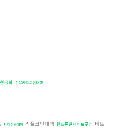
c현금화
신용카드코인대행
트
리플코인대행
비트
핸드폰결제비트구입
테더전송대행