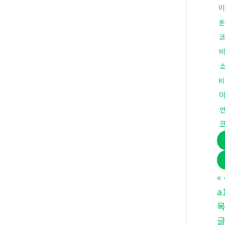
이
돈
코
비
«
a