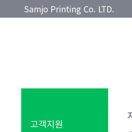
콘
Samjo Printing Co. LTD.
텐
츠
로
건
너
뛰
기
고객지원