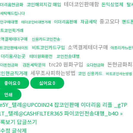
테더코인판매함
돈믹싱업체
코인해외지갑 매입
탈
더리움현금화
세탁해드립니다
중고오다
자금세탁
핸드
이더리움판매
인구매대행
테더코인비대면거래
비트코인퀵거래
소액결제테더구매
신용카드코인전송
소액결제테더구매
비트코인카드구입
트코인판매사이트
아프리카tv돈
이더리움사는곳
테더원화환전
코인전송대행
trc20 원화구입
돈현금화최
검돈세탁문의
언더돈현금화
오다현금화
세무조사피하는방법
코인현금직거래
코인 신용카드
비트코인사는방법
좋아요
0
싫어요
0
인쇄
e5Y_텔레@UPCOIN24 잡코인판매 이더리움 리플 _g7P
1T_텔레@CASHFILTER365 파이코인전송대행_b4O
»
목록보기
답글쓰기
글수정
글삭제