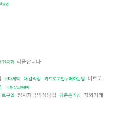
매방법
리플삽니다
움현금화
출
비트코
대검믹싱
오다세탁
카드로코인구매하는법
입
리플 잡코인판매
정치자금믹싱방법
장외거래
비트구입
금은돈믹싱