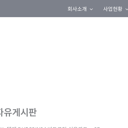
회사소개
사업현황
Print Your Dream
Customer satisfaction management
SAMJO PRINTING
자유게시판