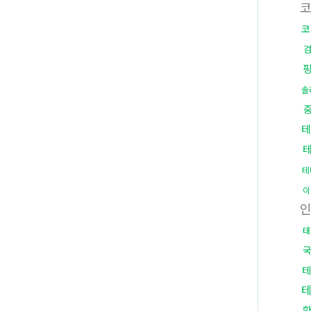
코
솔
테
테
이
태
국
테