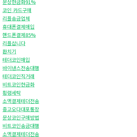
문상현금화91%
코인 카드구매
리플송금업체
휴대폰결제매입
핸드폰결제85%
리플삽니다
환치기
테더코인매입
바이낸스전송대행
테더코인직거래
비트코인현금화
횡령세탁
소액결제테더전송
중고오다대포통장
문상코인구매방법
비트코인송금대행
소액결제테더전송