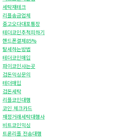
세탁재테크
리플송금업체
중고오다대포통장
테더코인추척피하기
핸드폰결제85%
탈세하는방법
테더코인매입
파이코인사는곳
검돈믹싱문의
테더매입
검돈세탁
리플코인대행
코인 체크카드
재정거래세탁대행사
비트코인믹싱
트론리플 전송대행