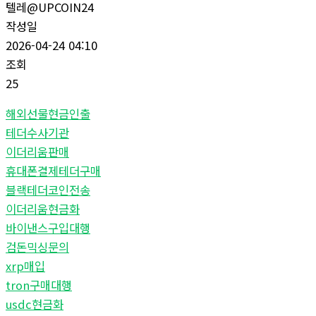
텔레@UPCOIN24
작성일
2026-04-24 04:10
조회
25
해외선물현금인출
테더수사기관
이더리움판매
휴대폰결제테더구매
블랙테더코인전송
이더리움현금화
바이낸스구입대행
검돈믹싱문의
xrp매입
tron구매대행
usdc현금화