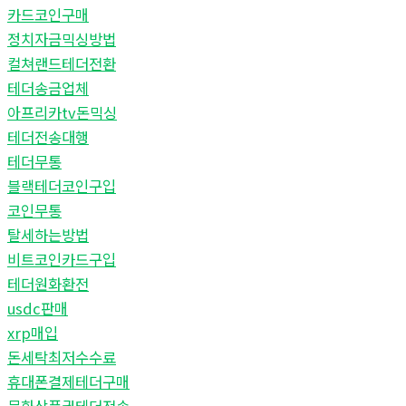
카드코인구매
정치자금믹싱방법
컬쳐랜드테더전환
테더송금업체
아프리카tv돈믹싱
테더전송대행
테더무통
블랙테더코인구입
코인무통
탈세하는방법
비트코인카드구입
테더원화환전
usdc판매
xrp매입
돈세탁최저수수료
휴대폰결제테더구매