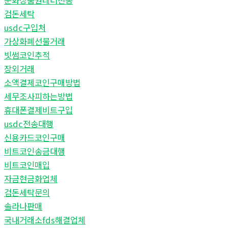
문화상품권테더전송
검돈세탁
usdc구입처
가상화폐선물거래
빗썸코인추적
장외거래
소액결제코인구매방법
세무조사피하는방법
휴대폰결제비트구입
usdc전송대행
신용카드코인구매
비트코인송금대행
비트코인매입
자금현금화업체
검돈세탁문의
솔라나판매
국내거래소fds해결업체