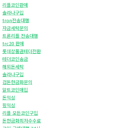
리플코인판매
솔라나구입
tron전송대행
자금세탁문의
트론리플 전송대행
trc20 판매
롯데상품권테더전환
테더코인송금
해외돈세탁
솔라나구입
검돈현금화문의
알트코인매입
돈믹싱
핑믹싱
리플 모든코인구입
돈현금화최저수수료