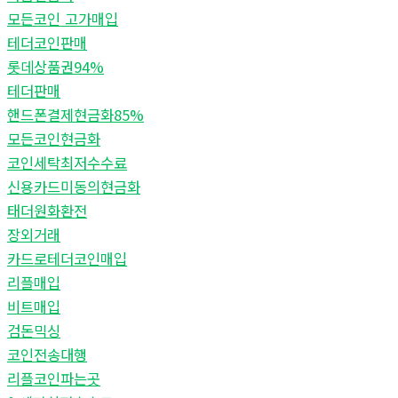
모든코인 고가매입
테더코인판매
롯데상품권94%
테더판매
핸드폰결제현금화85%
모든코인현금화
코인세탁최저수수료
신용카드미동의현금화
태더원화환전
장외거래
카드로테더코인매입
리플매입
비트매입
검돈믹싱
코인전송대행
리플코인파는곳