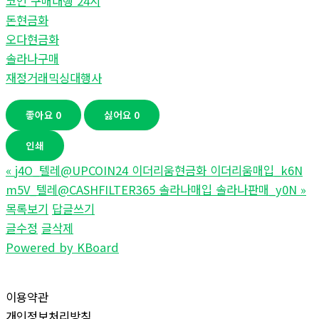
코인 구매대행 24시
돈현금화
오다현금화
솔라나구매
재정거래믹싱대행사
좋아요
0
싫어요
0
인쇄
«
j4O_텔레@UPCOIN24 이더리움현금화 이더리움매입_k6N
m5V_텔레@CASHFILTER365 솔라나매입 솔라나판매_y0N
»
목록보기
답글쓰기
글수정
글삭제
Powered by KBoard
이용약관
개인정보처리방침