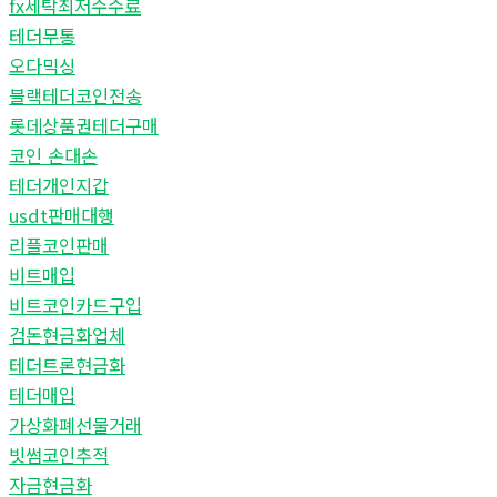
fx세탁최저수수료
테더무통
오다믹싱
블랙테더코인전송
롯데상품권테더구매
코인 손대손
테더개인지갑
usdt판매대행
리플코인판매
비트매입
비트코인카드구입
검돈현금화업체
테더트론현금화
테더매입
가상화폐선물거래
빗썸코인추적
자금현금화