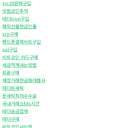
trc20원화구입
빗썸코인추적
테더tron구입
해외선물현금인출
xrp구매
핸드폰결제비트구입
sol구입
비트코인 카드구매
세금적게내는방법
트론구매
재정거래현금화대행사
테더돈세탁
돈세탁최저수수료
국내거래소fds시간
테더송금업체
테더구매
비트코인사는법