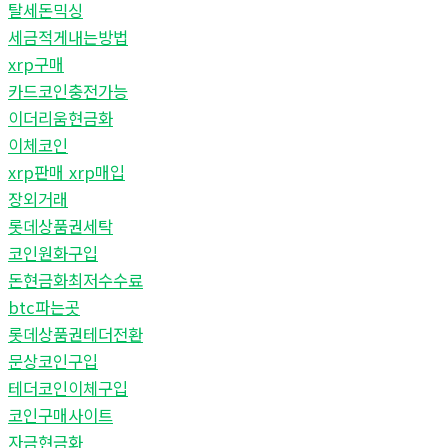
탈세돈믹싱
세금적게내는방법
xrp구매
카드코인충전가능
이더리움현금화
이체코인
xrp판매 xrp매입
장외거래
롯데상품권세탁
코인원화구입
돈현금화최저수수료
btc파는곳
롯데상품권테더전환
문상코인구입
테더코인이체구입
코인구매사이트
자금현금화