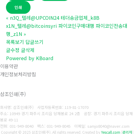
인쇄
«
n3Q_텔레@UPCOIN24 테더송금업체_k8B
x1N_텔레@bitcoinsyri 파이코인구매대행 파이코인전송대
행_z1N
»
목록보기
답글쓰기
글수정
글삭제
Powered by KBoard
이용약관
개인정보처리방침
삼조인쇄(주)
회사명: 삼조인쇄(주)
사업자등록번호: 119-81-17070
주소: 10949 경기 파주시 조리읍 당재봉로 24 2층 공장: 경기 파주시 조리읍 당재
봉로 49-11
전화: 031-949-8040
팩스: 031-949-8045
이메일: samjo8040@naver.com
Copyright © 2025 삼조인쇄(주). All rights reserved.
Created by
Yescall.com
[
관리자
]