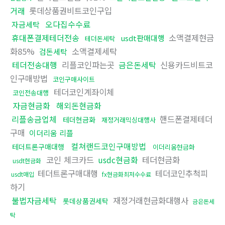
거래
롯데상품권비트코인구입
오다집수수료
자금세탁
휴대폰결제테더전송
소액결제현금
usdt판매대행
테더돈세탁
화85%
소액결제세탁
검돈세탁
테더전송대행
리플코인파는곳
금은돈세탁
신용카드비트코
인구매방법
코인구매사이트
테더코인계좌이체
코인전송대행
자금현금화
해외돈현금화
리플송금업체
핸드폰결제테더
테더현금화
재정거래믹싱대행사
구매
이더리움 리플
컬쳐랜드코인구매방법
테더트론구매대행
이더리움현금화
코인 체크카드
usdc현금화
테더현금화
usdt현금화
테더트론구매대행
테더코인추척피
usdt매입
fx현금화최저수수료
하기
불법자금세탁
재정거래현금화대행사
롯데상품권세탁
금은돈세
탁