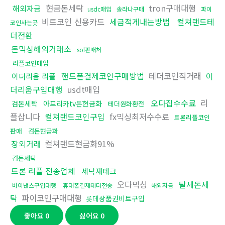
현금돈세탁
tron구매대행
해외자금
usdc매입
솔라나구매
파이
비트코인 신용카드
세금적게내는방법
컬쳐랜드테
코인사는곳
더전환
돈믹싱해외거래소
sol판매처
리플코인매입
핸드폰결제코인구매방법
테더코인직거래
이
이더리움 리플
더리움구입대행
usdt매입
오다집수수료
리
검돈세탁
아프리카tv돈현금화
테더원화환전
플삽니다
컬쳐랜드코인구입
fx믹싱최저수수료
트론리플코인
판매
검돈현금화
장외거래
컬쳐랜드현금화91%
검돈세탁
트론 리플 전송업체
세탁재테크
오다믹싱
탈세돈세
바이낸스구입대행
휴대폰결제테더전송
해외자금
탁
파이코인구매대행
롯데상품권비트구입
좋아요
0
싫어요
0