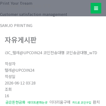
콘
Print Your Dream
Samjo Printing Co. LTD.
텐
Mai
Customer satisfaction management
츠
로
Men
SAMJO PRINTING
건
너
자유게시판
뛰
기
i3C_텔레@UPCOIN24 코인전송대행 코인송금대행_w7D
작성자
텔레@UPCOIN24
작성일
2026-06-12 03:28
조회
16
이더리움구매
환치
금은돈현금화
테더트론파는곳
카드로 코인구입