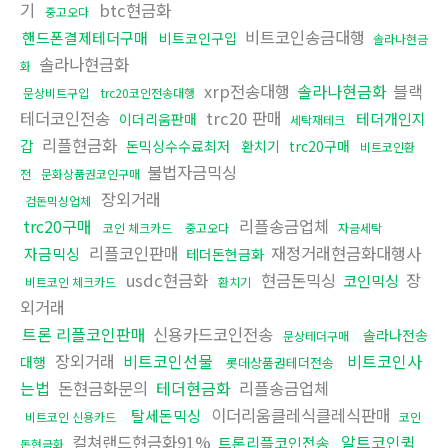
기
btc현금화
중고오다
비트코인송금대행
핸드폰결제테더구매
비트코인구입
솔라나현금
솔라나현금화
화
xrp전송대행
솔라나현금화
블랙
문상비트구입
trc20코인전송대행
테더코인전송
trc20 판매
테더개인지
이더리움판매
세탁재테크
리플현금화
갑
돈믹싱수수료최저
환치기
trc20구매
비트코인환
불법자금믹싱
전
문화상품권코인구매
장외거래
검돈믹싱업체
trc20구매
리플송금업체
코인 체크카드
중고오다
자금세탁
리플코인판매
재정거래현금화대행사
자금믹싱
테더돈현금화
usdc현금화
현금돈믹싱
장
코인믹싱
비트코인 체크카드
환치기
외거래
트론 리플코인판매
신용카드코인전송
솔라나전송
문상테더구매
장외거래
비트코인선물
비트코인사
대행
롯데상품권테더전송
는법
돈현금화문의
테더현금화
리플송금업체
이더리움클레식클레식판매
탈세돈믹싱
비트코인 신용카드
코인
컬쳐랜드현금화91%
알트코인퀵
트론리플코인전송
돈현금화