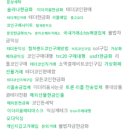
문상세탁
솔라나현금화
테더코인판매
이더리움현금화
테더현금화
리플매입
테더개인거래
중고오다
코인구매사이트
탈세돈믹싱
불법자
국내거래소fds해결업체
문상현금화91%
돈믹싱해외거래소
금믹싱
sol구입
컬쳐랜드코인구매방법
테더돈믹싱
가상화
비트코인구입
코인구매대행
trc20 구매대행
usdt현금화
리
폐자금믹싱
플코인구매
소액결제비트코인구입
가상화폐
테더코인직거래
선물거래
테더코인판매함
모든코인현금화
테더코인이체구입
이더리움사는곳
트론 리플 전송업체
롯데상품
리플송금업체
권테더전환
해외선물현금인출
코인돈세탁
해외돈현금화
믹싱재테크
이더리움메타마스크
tron구매대행
오다믹싱
불법자금현금화
개인지갑고가매입
장외거래