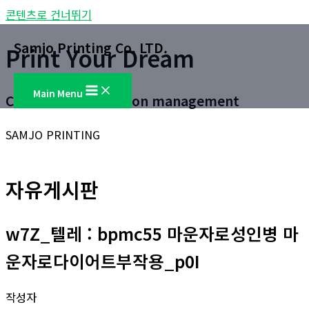
콘텐츠로 건너뛰기
Samjo Printing Co. LTD.
Print Your Dream
Main Menu
Customer satisfaction management
SAMJO PRINTING
자유게시판
w7Z_텔레 : bpmc55 마운자로성인병 마
운자로다이어트부작용_p0I
작성자