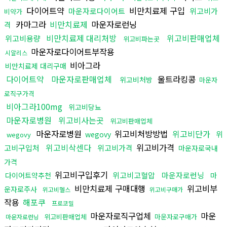
다이어트약
비만치료제 구입
마운자로다이어트
위고비가
비약가
카마그라
비만치료제
마운자로런닝
격
비만치료제 대리처방
위고비판매업체
위고비용량
위고비파는곳
마운자로다이어트부작용
시알리스
비아그라
비만치료제 대리구매
다이어트약
마운자로판매업체
울트라킹콩
위고비처방
마운자
로직구가격
비아그라100mg
위고비당뇨
마운자로병원
위고비사는곳
위고비판매업체
마운자로병원
위고비처방방법
위고비단가
위
wegovy
wegovy
위고비삭센다
위고비가격
고비구입처
위고비가격
마운자로국내
가격
위고비구입후기
위고비고혈압
마운자로런닝
다이어트약추천
마
비만치료제 구매대행
위고비부
운자로주사
위고비헬스
위고비구매가
작용
해포쿠
프로코밀
마운자로직구업체
마운
위고비판매업체
마운자로구매가
마운자로런닝