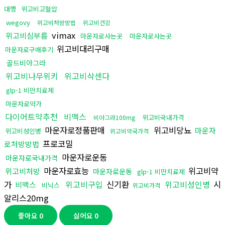
대행
위고비고혈압
wegovy
위고비처방방법
위고비건강
vimax
위고비심부름
마운자로사는곳
마운자로사는곳
위고비대리구매
마운자로구매후기
골드비아그라
위고비나무위키
위고비삭센다
glp-1 비만치료제
마운자로약가
다이어트약추천
비맥스
위고비국내가격
비아그라100mg
마운자로정품판매
위고비당뇨
마운자
위고비성인병
위고비약국가격
프로코밀
로처방방법
마운자로운동
마운자로국내가격
마운자로효능
위고비약
위고비처방
마운자로운동
glp-1 비만치료제
가
위고비구입
신기환
위고비성인병
시
비맥스
비닉스
위고비가격
알리스20mg
좋아요
0
싫어요
0