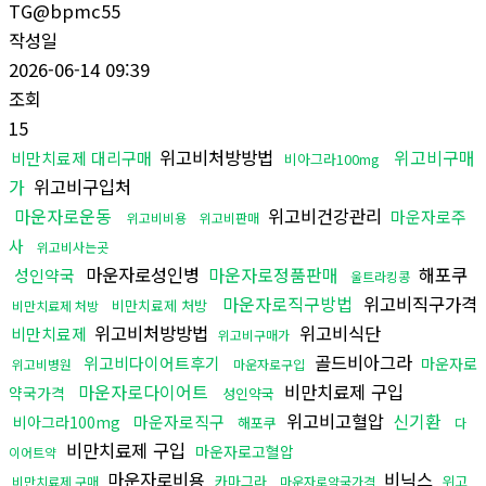
TG@bpmc55
작성일
2026-06-14 09:39
조회
15
위고비처방방법
위고비구매
비만치료제 대리구매
비아그라100mg
가
위고비구입처
마운자로운동
위고비건강관리
마운자로주
위고비비용
위고비판매
사
위고비사는곳
마운자로성인병
마운자로정품판매
해포쿠
성인약국
울트라킹콩
마운자로직구방법
위고비직구가격
비만치료제 처방
비만치료제 처방
위고비처방방법
위고비식단
비만치료제
위고비구매가
골드비아그라
위고비다이어트후기
마운자로
위고비병원
마운자로구입
마운자로다이어트
비만치료제 구입
약국가격
성인약국
위고비고혈압
신기환
마운자로직구
비아그라100mg
해포쿠
다
비만치료제 구입
마운자로고혈압
이어트약
마운자로비용
비닉스
카마그라
위고
비만치료제 구매
마운자로약국가격