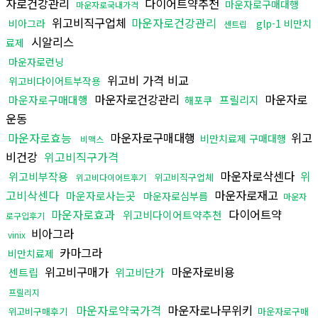
자로건강관리
다이어트약추천
마운자로구매대행
마운자로국내가격
위고비직구업체
마운자로건강관리
비아그라
glp-1 비만치
센트립
시알리스
료제
마운자로런닝
위고비 가격 비교
위고비다이어트부작용
마운자로건강관리
마운자로
마운자로구매대행
프릴리지
해포쿠
운동
마운자로효능
마운자로구매대행
위고
비만치료제 구매대행
비맥스
비건강
위고비직구가격
마운자로삭센다
위
위고비부작용
위고비직구업체
위고비다이어트후기
고비삭센다
마운자로재고
마운자로사는곳
마운자로심부름
마운자
마운자로효과
다이어트약
위고비다이어트약추천
로구입후기
비아그라
vinix
카마그라
비만치료제
위고비구매가
마운자로비용
센트립
위고비단가
프릴리지
마운자로약국가격
마운자로나무위키
위고비구매후기
마운자로구매