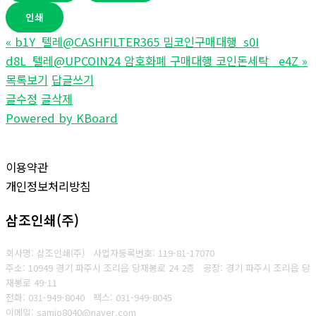
인쇄
«
b1Y_텔레@CASHFILTER365 밈코인구매대행_s0I
d8L_텔레@UPCOIN24 암호화폐 구매대행 코인돈세탁 _e4Z
»
목록보기
답글쓰기
글수정
글삭제
Powered by KBoard
이용약관
개인정보처리방침
삼조인쇄(주)
회사명: 삼조인쇄(주)
사업자등록번호: 119-81-17070
주소: 10949 경기 파주시 조리읍 당재봉로 24 2층 공장: 경기 파주시 조리읍 당
재봉로 49-11
전화: 031-949-8040
팩스: 031-949-8045
이메일: samjo8040@naver.com