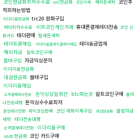
코인현금화최저수수료
코인추
sol현금화
해외돈세탁
코인이체
적피하는방법
trc20 원화구입
이더리움현금화
비트코인개인거래
휴대폰결제테더전송
테더최저수수료
코인 신
테더판매
탈세돈세탁
용카드
테더트론매입
테더송금업체
이더리움클레식클레식매입
해외자금
알트코인구매
블테구입
자금믹싱문의
이더리움현금화
대검현금화
블테구입
이더리움매입
돈믹싱당일정산
btc파는곳
알트코인구매
솔라
소액결제테더전송
돈믹싱수수료최저
나전송대행
코인 계좌이체구입
불법자금
파이코인판매
문상테더전환
대검현금화
세탁
테더전송대행
이더리움구매
소액결제테더전환
코인 카드구매
usdc현금화