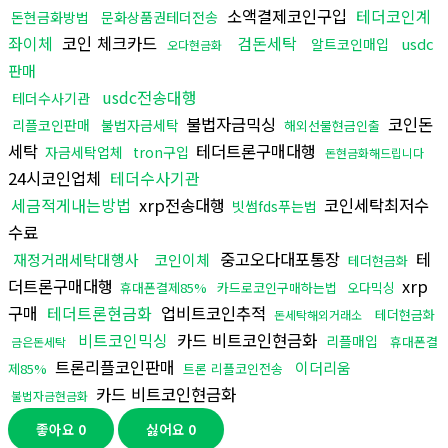
소액결제코인구입
테더코인계
돈현금화방법
문화상품권테더전송
좌이체
코인 체크카드
검돈세탁
usdc
알트코인매입
오다현금화
판매
usdc전송대행
테더수사기관
불법자금믹싱
코인돈
리플코인판매
불법자금세탁
해외선물현금인출
세탁
테더트론구매대행
자금세탁업체
tron구입
돈현금화해드립니다
24시코인업체
테더수사기관
세금적게내는방법
xrp전송대행
코인세탁최저수
빗썸fds푸는법
수료
중고오다대포통장
테
재정거래세탁대행사
코인이체
테더현금화
더트론구매대행
xrp
휴대폰결제85%
카드로코인구매하는법
오다믹싱
구매
테더트론현금화
업비트코인추적
테더현금화
돈세탁해외거래소
비트코인믹싱
카드 비트코인현금화
리플매입
휴대폰결
금은돈세탁
트론리플코인판매
이더리움
제85%
트론 리플코인전송
카드 비트코인현금화
불법자금현금화
좋아요
0
싫어요
0