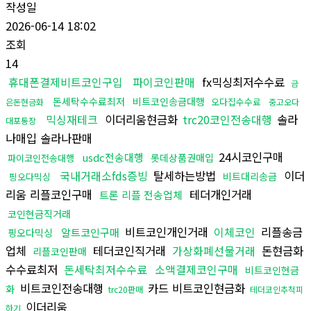
작성일
2026-06-14 18:02
조회
14
휴대폰결제비트코인구입
파이코인판매
fx믹싱최저수수료
금
돈세탁수수료최저
비트코인송금대행
오다집수수료
은돈현금화
중고오다
믹싱재테크
이더리움현금화
trc20코인전송대행
솔라
대포통장
나매입 솔라나판매
24시코인구매
usdc전송대행
롯데상품권매입
파이코인전송대행
국내거래소fds증빙
탈세하는방법
이더
비트대리송금
핑오다믹싱
리움 리플코인구매
테더개인거래
트론 리플 전송업체
코인현금직거래
비트코인개인거래
이체코인
리플송금
알트코인구매
핑오다믹싱
업체
테더코인직거래
가상화폐선물거래
돈현금화
리플코인판매
수수료최저
돈세탁최저수수료
소액결제코인구매
비트코인현금
비트코인전송대행
카드 비트코인현금화
화
trc20판매
테더코인추척피
이더리움
하기