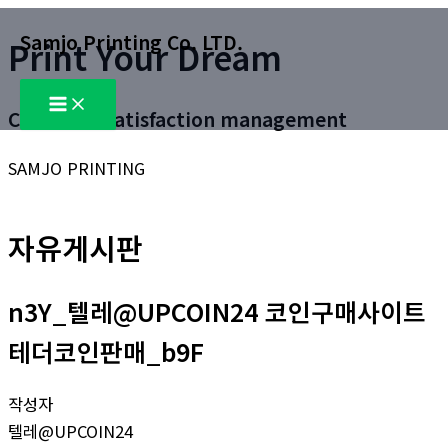
콘
Samjo Printing Co. LTD.
Print Your Dream
텐
츠
Main
로
Menu
Customer satisfaction management
건
너
SAMJO PRINTING
뛰
기
자유게시판
n3Y_텔레@UPCOIN24 코인구매사이트
테더코인판매_b9F
작성자
텔레@UPCOIN24