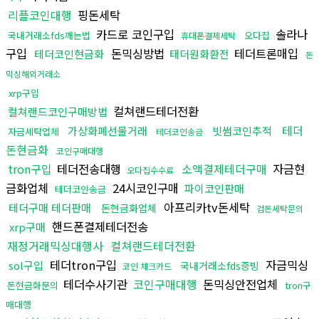
리플코인대행
핑돈세탁
카드로 코인구입
솔라나
국내거래소fds깨는법
오다집
휴대폰결제세탁
구입
돈믹싱방법
테더트론매입
테더코인현금화
태더원화환전
돈
믹싱해외거래소
xrp구입
컬쳐랜드테더전환
컬쳐랜드코인구매방법
테더
가상화폐선물거래
빗썸코인추적
자금세탁업체
테더코인송금
돈현금화
코인구매대행
tron구입
테더전송대행
소액결제테더구매
자금현
오다집수수료
금화업체
24시코인구매
파이코인판매
테더코인송금
아프리카tv돈세탁
테더구매 테더판매
돈현금화업체
검돈세탁문의
핸드폰결제테더전송
xrp구매
재정거래믹싱대행사
컬쳐랜드테더전환
테더tron구입
자금믹싱
sol구입
국내거래소fds증빙
코인 체크카드
테더수사기관
코인구매대행
돈믹싱안전업체
돈현금화문의
tron구
매대행