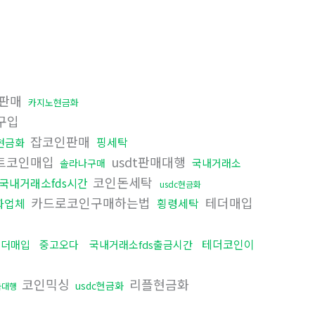
판매
카지노현금화
구입
잡코인판매
핑세탁
현금화
트코인매입
usdt판매대행
국내거래소
솔라나구매
코인돈세탁
국내거래소fds시간
usdc현금화
카드로코인구매하는법
테더매입
화업체
횡령세탁
테더코인이
테더매입
중고오다
국내거래소fds출금시간
코인믹싱
리플현금화
usdc현금화
금대행