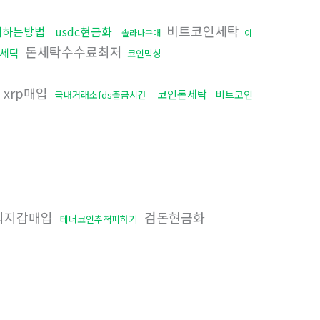
비트코인세탁
피하는방법
usdc현금화
솔라나구매
이
돈세탁수수료최저
세탁
코인믹싱
xrp매입
코인돈세탁
비트코인
국내거래소fds출금시간
외지갑매입
검돈현금화
테더코인추척피하기