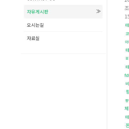
자유게시판
1
오시는길
테
코
자료실
이
f
핑
체
테