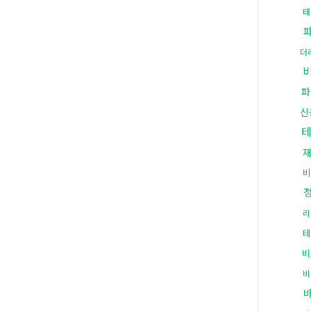
태
더
파
신
비
리
테
비
비