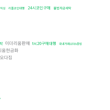
24시코인구매
불법자금세탁
돈믹싱
리플코인대행
이더리움판매
trc20구매대행
탁
국내거래소fds증빙
리움현금화
오다집
»