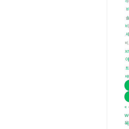
이
비
비
x
트
테
«
w