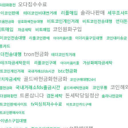
오다집수수료
더원화환전
솔라나판매
리플매입
세무조사
파이코인판매
테더코인비대면거래
비트코인개인거래
언더돈
비트코인전송대행
리움현금화
암호화폐전송대행
코인원화구입
비트매입
비트매입
자금세탁
이코인전송대행
리플코인판매
이더리움구입대행
코인대리송금
이더리움리플
용카드
tron현금화
테더전송대행
테더코인직거래
재테크자금세탁문의
리플코인구매
가상화폐자금세탁
이더리움리플
btc현금화
트코인개인거래
국내거래소fds시간
골드바현금화현금화
정치자금세탁
코인구매대행24시
코인해
국내거래소fds출금시간
코인무통
플현금화
골드바세탁현금화
트론삽니다
돈세탁당일정산
검돈세탁
더원화환전
솔라나현금화
fx믹싱최저수수료
트코인판매사이트
비트코인카드구매
트코인판매사이트
바이낸스구입대행