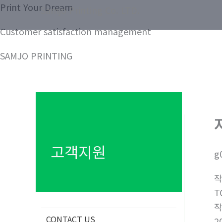
콘
Print Your Dream
Samjo Printing Co. LTD.
텐
Customer satisfaction management
츠
로
SAMJO PRINTING
건
너
뛰
기
고객지원
g
T
CONTACT US
2