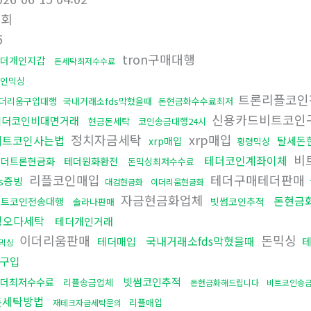
조회
5
tron구매대행
더개인지갑
돈세탁최저수수료
인믹싱
트론리플코인
더리움구입대행
국내거래소fds막혔을때
돈현금화수수료최저
신용카드비트코인
테더코인비대면거래
현금돈세탁
코인송금대행24시
정치자금세탁
xrp매입
비트코인사는법
탈세돈
xrp매입
횡령믹싱
비
테더코인계좌이체
테더트론현금화
테더원화환전
돈믹싱최저수수료
리플코인매입
테더구매테더판매
ds증빙
대검현금화
이더리움현금화
자금현금화업체
돈현금
비트코인전송대행
빗썸코인추적
솔라나판매
핑오다세탁
테더개인거래
이더리움판매
돈믹싱
국내거래소fds막혔을때
테더매입
믹싱
구입
빗썸코인추적
더최저수수료
리플송금업체
돈현금화해드립니다
비트코인송
돈세탁방법
리플매입
재테크자금세탁문의