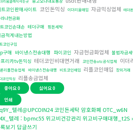
usdt판매대행
중고오다대포통장
더리움클레식사는곳
코인돈믹싱
자금믹싱업체
비트코인판매사이트
이더리움매입
테더
솔라나현금화
트코인손대손
테더구매
핑돈세탁
세금적게내는방법
트코인구입
자금현금화업체
rp구매
바이낸스전송대행
파이코인
불법자금세
테더코인비대면거래
이더
아프리카tv돈믹싱
코인전송otc공식업체
리플코인매입
론리플전송업체
바이낸스전송대행
비트코인매입
장외거래
리플송금업체
더코인믹싱
좋아요
0
싫어요
0
인쇄
q9Y_텔레@UPCOIN24 코인돈세탁 암호화폐 OTC_w6N
4X_텔레 : bpmc55 위고비건강관리 위고비구매대행_t2S
목록보기
답글쓰기