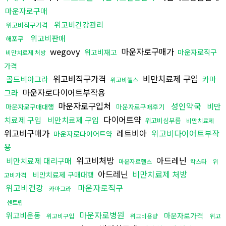
마운자로구매
위고비건강관리
위고비직구가격
위고비판매
해포쿠
wegovy
마운자로구매가
위고비재고
마운자로직구
비만치료제 처방
가격
위고비직구가격
비만치료제 구입
골드비아그라
카마
위고비헬스
마운자로다이어트부작용
그라
마운자로구입처
성인약국
비만
마운자로구매대행
마운자로구매후기
다이어트약
치료제 구입
비만치료제 구입
위고비심부름
비만치료제
위고비구매가
레트비아
위고비다이어트부작
마운자로다이어트약
용
위고비처방
아드레닌
비만치료제 대리구매
마운자로헬스
칵스타
위
아드레닌
비만치료제 처방
비만치료제 구매대행
고비가격
위고비건강
마운자로직구
카마그라
센트립
마운자로병원
위고비운동
마운자로가격
위고비구입
위고비용량
위고