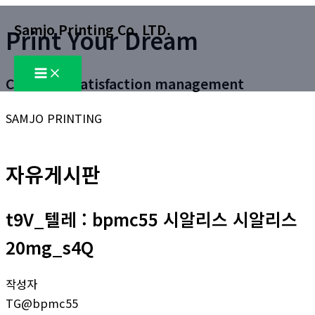
콘
Samjo Printing Co. LTD.
Print Your Dream
텐
츠
Main
로
Menu
Customer satisfaction management
건
너
SAMJO PRINTING
뛰
기
자유게시판
t9V_텔레 : bpmc55 시알리스 시알리스
20mg_s4Q
작성자
TG@bpmc55