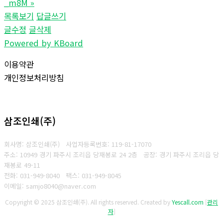
_m8M
»
목록보기
답글쓰기
글수정
글삭제
Powered by KBoard
이용약관
개인정보처리방침
삼조인쇄(주)
회사명: 삼조인쇄(주)
사업자등록번호: 119-81-17070
주소: 10949 경기 파주시 조리읍 당재봉로 24 2층 공장: 경기 파주시 조리읍 당
재봉로 49-11
전화: 031-949-8040
팩스: 031-949-8045
이메일: samjo8040@naver.com
Copyright © 2025 삼조인쇄(주). All rights reserved.
Created by
Yescall.com
[
관리
자
]