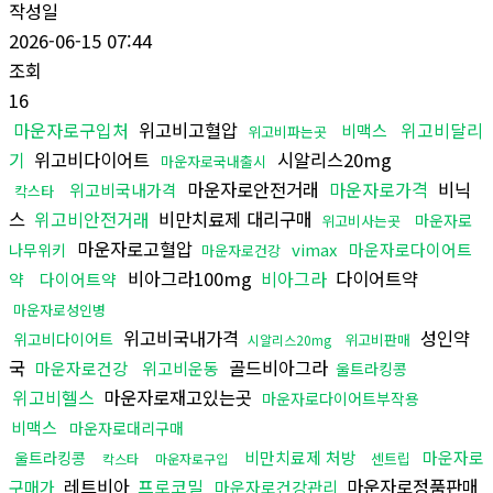
작성일
2026-06-15 07:44
조회
16
마운자로구입처
위고비고혈압
위고비달리
비맥스
위고비파는곳
기
위고비다이어트
시알리스20mg
마운자로국내출시
마운자로안전거래
마운자로가격
비닉
위고비국내가격
칵스타
스
위고비안전거래
비만치료제 대리구매
마운자로
위고비사는곳
마운자로고혈압
vimax
마운자로다이어트
나무위키
마운자로건강
비아그라100mg
비아그라
다이어트약
약
다이어트약
마운자로성인병
위고비국내가격
성인약
위고비다이어트
위고비판매
시알리스20mg
국
골드비아그라
마운자로건강
위고비운동
울트라킹콩
위고비헬스
마운자로재고있는곳
마운자로다이어트부작용
비맥스
마운자로대리구매
비만치료제 처방
마운자로
울트라킹콩
센트립
칵스타
마운자로구입
레트비아
프로코밀
마운자로정품판매
구매가
마운자로건강관리