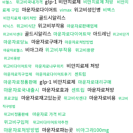
glp-1 비만치료제
비만치료제 처방
위고비국내가격
비만치
비헬스
마운자로다이어트
위고비성인병
비맥스
료제 구입
vimax
골드시알리스
비만치료제 대리처방
위고비부작용
위고비식단
마운자로판매업체
비닉스
골드시알리스
아드레닌
마운자로다이어트약
위고비삭센다
위고비단가
마운자로구매가
마운자로당뇨
마운자로처방방법
비아그라
위고비부작용
위고비용량
마운자로헬스
위고비용량
비만치료제 처방
위고비다이어트약
마운자로나무위키
센트립
마운자로직구업체
마운자로다이어트후기
glp-1 비만치료제
마운자로정품판매
마운자로대리구매
마운자로국내출시
마운자로효과
센트립
마운자로처방
마운자로재고있는곳
마운자로비용
위고비삭센다
프로코밀
위고비
직구방법
마운자로 가격 비교
위고비정품판매
위고비구입처
위고비다이어트약추천
마운자로처방방법
마운자로파는곳
비아그라100mg