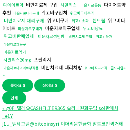
비만치료제 구입
다이어트약
다이어트약
시알리스
마운자로운동
추천
위고비구입처
위고비구매후기
마운자로대리구매
비만치료제 대리구매
위고비구매
센트립
위고비다
위고비효과
이어트
마운자로직구업체
위고비당뇨
마운자로구매가
위고비판매업체
마운자로성인병
비만치료제 구입
위고비약가
마운자로파는곳
마운자로약가
프릴리지
시알리스20mg
비만치료제 대리처방
마운자로다이어트부작용
위고비직구가격
골드시알리
스
좋아요
0
싫어요
0
인쇄
«
g0F_텔레@CASHFILTER365 솔라나원화구입 sol판매처
_e1Y
j1U_텔레그램@bitcoinsyri 이더리움현금화 알트코인퀵거래