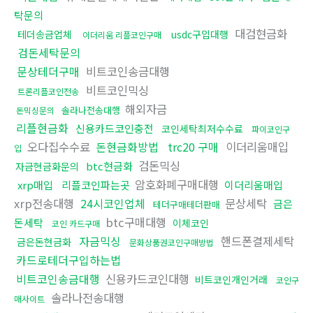
탁문의
대검현금화
테더송금업체
usdc구입대행
이더리움 리플코인구매
검돈세탁문의
문상테더구매
비트코인송금대행
비트코인믹싱
트론리플코인전송
해외자금
솔라나전송대행
돈믹싱문의
리플현금화
신용카드코인충전
코인세탁최저수수료
파이코인구
오다집수수료
돈현금화방법
trc20 구매
이더리움매입
입
검돈믹싱
btc현금화
자금현금화문의
암호화폐구매대행
xrp매입
리플코인파는곳
이더리움매입
xrp전송대행
24시코인업체
문상세탁
금은
테더구매테더판매
btc구매대행
돈세탁
이체코인
코인 카드구매
자금믹싱
핸드폰결제세탁
금은돈현금화
문화상품권코인구매방법
카드로테더구입하는법
비트코인송금대행
신용카드코인대행
비트코인개인거래
코인구
솔라나전송대행
매사이트