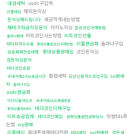
대검세탁
usdc구입처
해외돈믹싱
리플매입
세금적게내는방법
돈믹싱해드립니다
재테크자금믹싱문의
카지노믹싱
문상코인구매방법
비트코인사는방법
비트코인선물
솔라나판매
리플현금화
솔라나구입
테더최저수수료
롯데상품권코인구매방법
롯데상품권매입
코인돈믹싱
암호화폐전송대행
검돈믹싱문의
테더코인송금
횡령세탁
도난신용카드코인구입
sol판매
국내거래소fds송금시간
처
솔라나구입
usdc현금화
이더리움사는곳
국내거래소fds해결방법
테더코인이체구입
롯데상품권94%
비트송금업체
빗썸fds푸
테더코인매입
문화상품권현금화91%
는법
xrp판매
리플매입
휴대폰결제테더전환
sol판매처
검돈세
테더매입