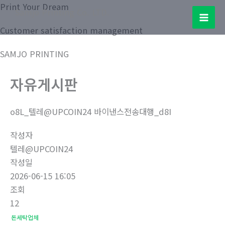
콘
Print Your Dream
Samjo Printing Co. LTD.
텐
Mai
Customer satisfaction management
츠
로
Men
SAMJO PRINTING
건
너
자유게시판
뛰
기
o8L_텔레@UPCOIN24 바이낸스전송대행_d8I
작성자
텔레@UPCOIN24
작성일
2026-06-15 16:05
조회
12
돈세탁업체