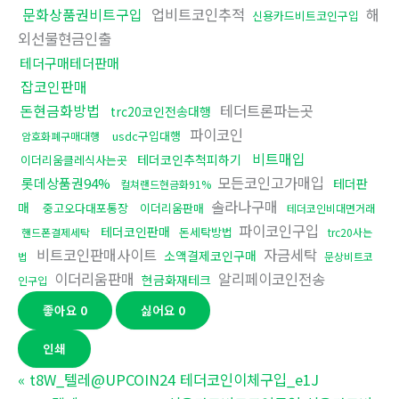
문화상품권비트구입
업비트코인추적
해
신용카드비트코인구입
외선물현금인출
테더구매테더판매
잡코인판매
돈현금화방법
테더트론파는곳
trc20코인전송대행
파이코인
usdc구입대행
암호화폐구매대행
비트매입
테더코인추척피하기
이더리움클레식사는곳
모든코인고가매입
롯데상품권94%
테더판
컬쳐랜드현금화91%
솔라나구매
매
중고오다대포통장
이더리움판매
테더코인비대면거래
파이코인구입
테더코인판매
돈세탁방법
핸드폰결제세탁
trc20사는
비트코인판매사이트
자금세탁
소액결제코인구매
법
문상비트코
이더리움판매
알리페이코인전송
현금화재테크
인구입
좋아요
0
싫어요
0
인쇄
«
t8W_텔레@UPCOIN24 테더코인이체구입_e1J