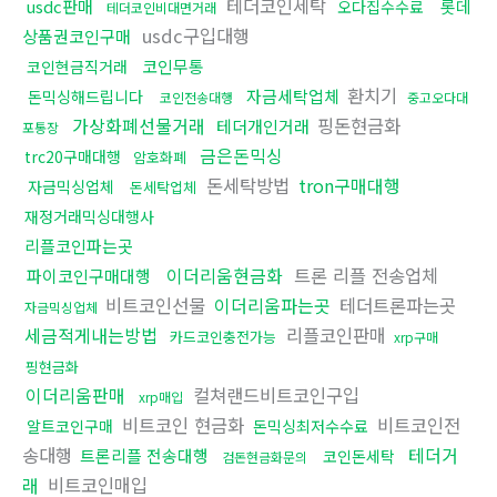
테더코인세탁
usdc판매
롯데
오다집수수료
테더코인비대면거래
usdc구입대행
상품권코인구매
코인무통
코인현금직거래
환치기
자금세탁업체
돈믹싱해드립니다
코인전송대행
중고오다대
가상화폐선물거래
핑돈현금화
테더개인거래
포통장
금은돈믹싱
trc20구매대행
암호화폐
돈세탁방법
tron구매대행
자금믹싱업체
돈세탁업체
재정거래믹싱대행사
리플코인파는곳
이더리움현금화
트론 리플 전송업체
파이코인구매대행
비트코인선물
이더리움파는곳
테더트론파는곳
자금믹싱업체
세금적게내는방법
리플코인판매
카드코인충전가능
xrp구매
핑현금화
이더리움판매
컬쳐랜드비트코인구입
xrp매입
비트코인 현금화
비트코인전
알트코인구매
돈믹싱최저수수료
송대행
테더거
트론리플 전송대행
코인돈세탁
검돈현금화문의
래
비트코인매입