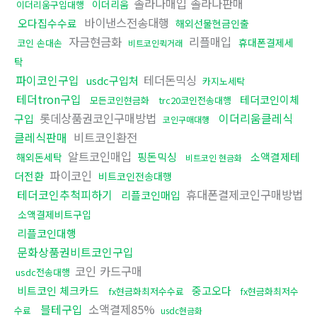
솔라나매입 솔라나판매
이더리움
이더리움구입대행
바이낸스전송대행
오다집수수료
해외선물현금인출
자금현금화
리플매입
휴대폰결제세
코인 손대손
비트코인퀵거래
탁
파이코인구입
테더돈믹싱
usdc구입처
카지노세탁
테더tron구입
테더코인이체
모든코인현금화
trc20코인전송대행
롯데상품권코인구매방법
이더리움클레식
구입
코인구매대행
클레식판매
비트코인환전
알트코인매입
핑돈믹싱
소액결제테
해외돈세탁
비트코인 현금화
파이코인
더전환
비트코인전송대행
테더코인추척피하기
휴대폰결제코인구매방법
리플코인매입
소액결제비트구입
리플코인대행
문화상품권비트코인구입
코인 카드구매
usdc전송대행
비트코인 체크카드
중고오다
fx현금화최저수수료
fx현금화최저수
블테구입
소액결제85%
수료
usdc현금화