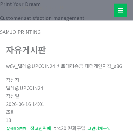
콘
Print Your Dream
Samjo Printing Co. LTD.
텐
Mai
Customer satisfaction management
츠
로
Men
SAMJO PRINTING
건
너
자유게시판
뛰
기
w6V_텔레@UPCOIN24 비트대리송금 테더개인지갑_s8G
작성자
텔레@UPCOIN24
작성일
2026-06-16 14:01
조회
13
trc20 원화구입
잡코인판매
코인이체구입
문상테더전환