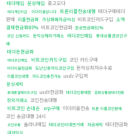
테더매입
문상매입
중고오다
트론리플전송대행
테더구매테더
이더리움삽니다
테더개인지갑
판매
비트코인카드구입
소액
리플현금화
가상화폐자금믹싱
결제현금화85%
비트코인현금화
문상현금화91%
테더코인매입
돈믹싱해외거래소
롯데상품권코인구
코인 신용카드
매
테더돈현금화
비트코인카드구입
코인 카드구매
테더코인매입
돈믹싱최저수수료
도난신용카드코인구입
이더리움현금화
usdc구입처
리플코인대행
카드코인충전가능
문상세탁
usdt현금화
테더코인판매함
휴대폰결제비트구입
문화상품권테더전환
코인전송대행
장외거래소
비트코인 손대손
xrp구매
이더리움전송
트론 리플코인판매
코인 송금대행 24시
솔라나매입
테더현금화
테더코인비대면거래
자금세탁
코인무통
대검믹싱