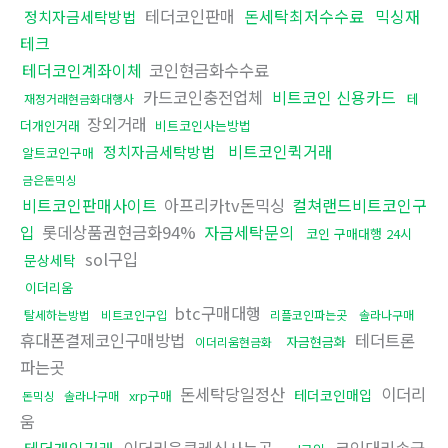
테더코인판매
돈세탁최저수수료
믹싱재
정치자금세탁방법
테크
테더코인계좌이체
코인현금화수수료
카드코인충전업체
비트코인 신용카드
테
재정거래현금화대행사
장외거래
더개인거래
비트코인사는방법
비트코인퀵거래
정치자금세탁방법
알트코인구매
금은돈믹싱
비트코인판매사이트
아프리카tv돈믹싱
컬쳐랜드비트코인구
입
롯데상품권현금화94%
자금세탁문의
코인 구매대행 24시
sol구입
문상세탁
이더리움
btc구매대행
탈세하는방법
비트코인구입
리플코인파는곳
솔라나구매
휴대폰결제코인구매방법
테더트론
자금현금화
이더리움현금화
파는곳
돈세탁당일정산
이더리
테더코인매입
xrp구매
돈믹싱
솔라나구매
움