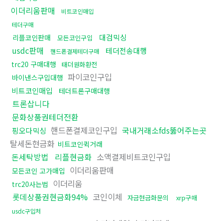
이더리움판매
비트코인매입
테더구매
대검믹싱
리플코인판매
모든코인구입
usdc판매
테더전송대행
핸드폰결제테더구매
trc20 구매대행
태더원화환전
파이코인구입
바이낸스구입대행
비트코인매입
테더트론구매대행
트론삽니다
문화상품권테더전환
핸드폰결제코인구입
국내거래소fds뚫어주는곳
핑오다믹싱
탈세돈현금화
비트코인퀵거래
돈세탁방법
리플현금화
소액결제비트코인구입
이더리움판매
모든코인 고가매입
이더리움
trc20사는법
롯데상품권현금화94%
코인이체
자금현금화문의
xrp구매
usdc구입처