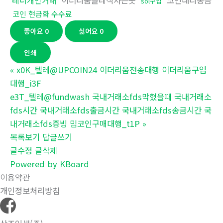
테더개인거래
이더리움클레식사는곳
코인대리송금
sol구입
코인 현금화 수수료
좋아요
0
싫어요
0
인쇄
«
x0K_텔레@UPCOIN24 이더리움전송대행 이더리움구입
대행_i3F
e3T_텔레@fundwash 국내거래소fds막혔을때 국내거래소
fds시간 국내거래소fds출금시간 국내거래소fds송금시간 국
내거래소fds증빙 밈코인구매대행_t1P
»
목록보기
답글쓰기
글수정
글삭제
Powered by KBoard
이용약관
개인정보처리방침