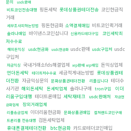
문의
usdc판매
핑돈세탁
롯데상품권테더전송
코인현금직
비트코인전송대행
거래
핑돈현금화
비트코인퀵거래
소액결제매입
세무조사피하는방법
바이낸스코인삽니다
코인세탁최
솔라나매입
신용카드테더구입
저수수료
usdc판매
usdc
usdc현금화
usdc구입처
해외돈믹싱
usdc현금화
구입처
국내거래소fds해결업체
돈믹싱업체
자금믹싱
xrp판매 xrp매입
언더돈세탁
세금적게내는방법
롯데상품권테
테더최저수수료
더전환
자금믹싱문의
테더수
문화상품권테더전환
리플삽니다
사기관
해외돈세탁
솔라나구매
이더
돈세탁업체
tron구입
리움구입대행
테더트론매입
세탁재테크
usdc판매처
자금현
장외거래업체
금화업체
이더리움현금화
문화상품권매입
리플송금업체
컬쳐랜드코인구매
검돈세탁업체
트론리플 전송대행
휴대폰결제테더전환
btc현금화
카드로테더코인매입