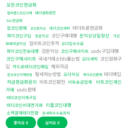
모든코인현금화
태더원화환전
컬쳐랜드코인구매
btc현금화
테더트론현금화
잡코인판매
테더코인세탁
코인돈믹싱
코인구매대행
돈믹싱당일정산
파이코인구입
핑돈믹싱
가상
업비트코인추적
오다집수수료
화폐자금믹싱
검돈믹싱
usdc구입대행
파이코인전송대행
코인구매사이트
코인구매사이트
국내거래소fds뚫는법
코인원화구
오다세탁
입
해외자금
카드로테더코인매입
탈세하는방법
테더매입
오다믹싱
문상코인구매방법
파이코인판매
자금현금화문의
비트코인환전
비트코인개인
비트송금업체
거래
usdc판매
테더코인이체구입
리플코인대행
테더코인비대면거래
소액결제테더전환
돈세탁수수료최저
좋아요
0
싫어요
0