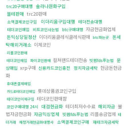
솔라나원화구입
trc20구매대행
블테판매
trc20판매
이더리움구입대행
테더전송대행
소액결제코인구입
자금현금화업체
테더코인매입
비트코인사는법
btc구매대행
돈믹싱당일정산
이더리움클레식클레식판매
돈세
btc파는곳
탁해외거래소
이체코인
리플코인판매
컬쳐랜드테더전송
문
빗썸fds푸는법
테더코인매입
파이코인판매
xrp구매
현금돈현금
상매입
신용카드코인충전
정치자금세탁
화
휴대폰결제매입
롯데상품권코인구입
카드로테더코인매입
테더코인판매함
테더코인이체구입
대검현금화
테더최저수수료
해외자금
불
코인구매대행 24시
법자금현금화
자금믹싱업체
리플송금업체
빗썸fds푸는법
테
소액결제코인구매
재테크자금세탁
더거래
재정거래현금화대행사