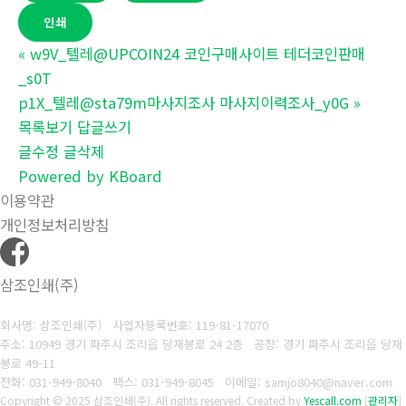
인쇄
«
w9V_텔레@UPCOIN24 코인구매사이트 테더코인판매
_s0T
p1X_텔레@sta79m마사지조사 마사지이력조사_y0G
»
목록보기
답글쓰기
글수정
글삭제
Powered by KBoard
이용약관
개인정보처리방침
삼조인쇄(주)
회사명: 삼조인쇄(주)
사업자등록번호: 119-81-17070
주소: 10949 경기 파주시 조리읍 당재봉로 24 2층 공장: 경기 파주시 조리읍 당재
봉로 49-11
전화: 031-949-8040
팩스: 031-949-8045
이메일: samjo8040@naver.com
Copyright © 2025 삼조인쇄(주). All rights reserved.
Created by
Yescall.com
[
관리자
]