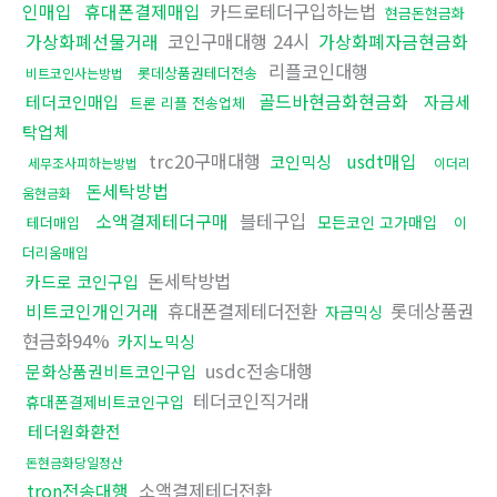
인매입
휴대폰결제매입
카드로테더구입하는법
현금돈현금화
가상화폐선물거래
코인구매대행 24시
가상화폐자금현금화
리플코인대행
롯데상품권테더전송
비트코인사는방법
골드바현금화현금화
테더코인매입
자금세
트론 리플 전송업체
탁업체
trc20구매대행
usdt매입
코인믹싱
세무조사피하는방법
이더리
돈세탁방법
움현금화
소액결제테더구매
블테구입
모든코인 고가매입
테더매입
이
더리움매입
돈세탁방법
카드로 코인구입
비트코인개인거래
휴대폰결제테더전환
롯데상품권
자금믹싱
현금화94%
카지노믹싱
usdc전송대행
문화상품권비트코인구입
테더코인직거래
휴대폰결제비트코인구입
테더원화환전
돈현금화당일정산
tron전송대행
소액결제테더전환