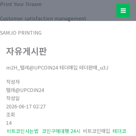
콘
Print Your Dream
Samjo Printing Co. LTD.
텐
Mai
Customer satisfaction management
츠
로
Men
SAMJO PRINTING
건
너
자유게시판
뛰
기
m2H_텔레@UPCOIN24 테더매입 테더판매_u3J
작성자
텔레@UPCOIN24
작성일
2026-06-17 02:27
조회
14
비트코인사는법
코인구매대행 24시
비트코인매입
테더코