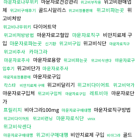
마운자로건강관리
위고비판매업
마운자로나무위키
위고비부작용
체
골드시알리스
위고비파는곳
위
위고비구매후기
위고비정품판매
고비처방
다이어트약
위고비나무위키
마운자로고혈압
마운자로직구
비만치료제 구
위고비처방방법
입
마운자로파는곳
위고비식단
위고비구입
신기환
마운자로직구
카마그라
위고비주사
마운자로용량
마운자로주사
위고비파는곳
마운자로구
위고비삭센다
위고비단가
마운자로주사
입후기
마운자로구입
마운자로정품판매
위고비달리기
위고비다이어트
위고비약가
칵스타
비만치료제 구매
마운자로구입처
레트비아
마운자로단
위고비구입처
마운자로구입
가
프릴리지
비아그라100mg
마운자로직구방법
마운자로구매대행
마운자로식단
위고비런닝
위고비다이어트
vinix
위고비삭센다
위고비구매대행
비만치료제 구입
골드
마운자로구매대행
비아그라