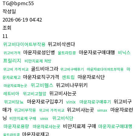
TG@bpmc55
작성일
2026-06-19 04:42
조회
11
위고비삭센다
위고비다이어트부작용
마운자로성인병
마운자로구매대행
비닉스
울트라킹콩
위고비가격
프릴리지
비만치료제 처방
골드비아그라
마
위고비 가격 비교
위고비구매후기
마운자로다이어트부작용
마운자로직구가격
마운자로식단
센트립
운자로재고
위고비헬스
위고비나무위키
마운자로파는곳
위고비사는곳
레트비아
위고비고혈압
마운자로구입후기
위고비구
위고비당뇨
vinix
마운자로구매후기
매가
위고비사는곳
마운자로런
위고비부작용
위고비 가격 비교
vimax
닝
위고비식단
비만치료제 구매
vinix
비만치료제 구매
마운자로용량
마운자로구매대행
마운자로사는곳
마운자로재고
울트라킹콩