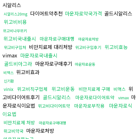
시알리스
다이어트약추천
마운자로약국가격
골드시알리스
시알리스20mg
위고비비용
위고비나무위키
위고비국내출시
마운자로구매대행
마운자로처방
비만치료제 대리처방
위고비효능
위고비구입처
위고비구입후기
vimax
마운자로국내출시
골드비아그라
마운자로구매후기
마운자로운동
위고비효과
비맥스
신기환
위고비운동
위
위고비직구업체
비만치료제 구매
vinix
비맥스
고비다이어트후기
골드시알리스
마
마운자로다이어트약
vimax
운자로식이요법
마운자로식
마운자로부작용
위고비다이어트약
이요법
비만치료제 처방
마운자로구매대행
마운자로처방
위고비약국