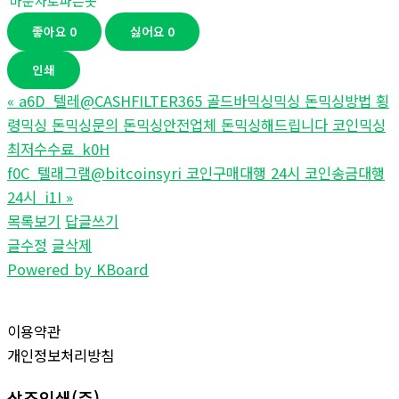
마운자로파는곳
좋아요
0
싫어요
0
인쇄
«
a6D_텔레@CASHFILTER365 골드바믹싱믹싱 돈믹싱방법 횡
령믹싱 돈믹싱문의 돈믹싱안전업체 돈믹싱해드립니다 코인믹싱
최저수수료_k0H
f0C_텔래그램@bitcoinsyri 코인구매대행 24시 코인송금대행
24시_i1I
»
목록보기
답글쓰기
글수정
글삭제
Powered by KBoard
이용약관
개인정보처리방침
삼조인쇄(주)