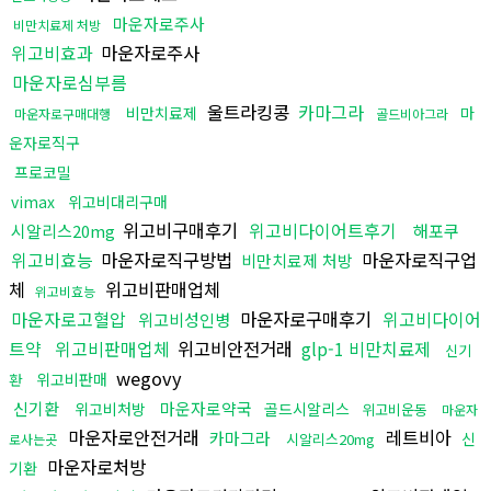
마운자로주사
비만치료제 처방
위고비효과
마운자로주사
마운자로심부름
울트라킹콩
카마그라
비만치료제
마
마운자로구매대행
골드비아그라
운자로직구
프로코밀
vimax
위고비대리구매
위고비구매후기
위고비다이어트후기
시알리스20mg
해포쿠
위고비효능
마운자로직구방법
마운자로직구업
비만치료제 처방
체
위고비판매업체
위고비효능
마운자로고혈압
마운자로구매후기
위고비다이어
위고비성인병
트약
위고비판매업체
위고비안전거래
glp-1 비만치료제
신기
wegovy
위고비판매
환
신기환
마운자로약국
위고비처방
골드시알리스
위고비운동
마운자
마운자로안전거래
레트비아
카마그라
신
시알리스20mg
로사는곳
마운자로처방
기환