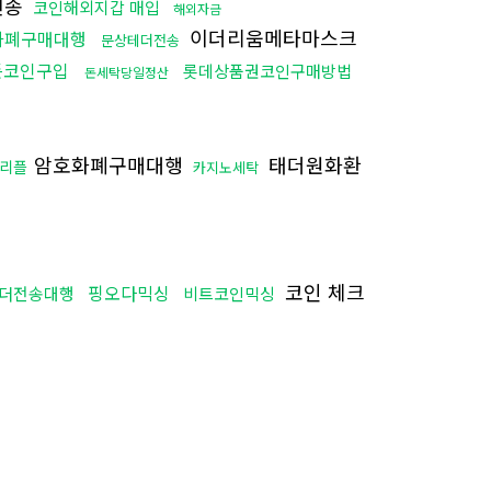
전송
코인해외지갑 매입
해외자금
이더리움메타마스크
화폐구매대행
문상테더전송
든코인구입
롯데상품권코인구매방법
돈세탁당일정산
암호화폐구매대행
태더원화환
 리플
카지노세탁
코인 체크
핑오다믹싱
더전송대행
비트코인믹싱