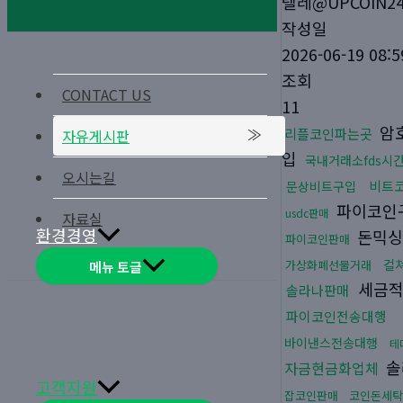
텔레@UPCOIN2
작성일
2026-06-19 08:5
조회
CONTACT US
11
암
리플코인파는곳
자유게시판
입
국내거래소fds시
오시는길
비트
문상비트구입
파이코인
usdc판매
자료실
환경경영
돈믹
파이코인판매
컬
가상화폐선물거래
메뉴 토글
세금적
솔라나판매
파이코인전송대행
바이낸스전송대행
테
솔
자금현금화업체
고객지원
잡코인판매
코인돈세탁