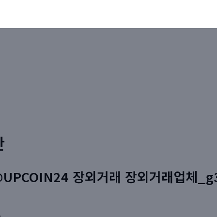
판
@UPCOIN24 장외거래 장외거래업체_g