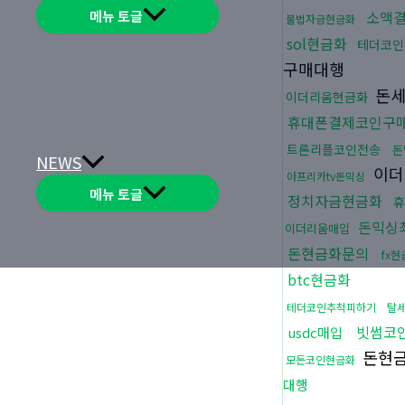
메뉴 토글
소액
불법자금현금화
sol현금화
테더코인
구매대행
돈세
이더리움현금화
휴대폰결제코인구
트론리플코인전송
돈
NEWS
이더
아프리카tv돈믹싱
메뉴 토글
정치자금현금화
휴
돈믹싱
이더리움매입
돈현금화문의
fx
btc현금화
테더코인추척피하기
탈
빗썸코
usdc매입
돈현
모든코인현금화
대행