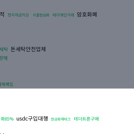
추적
암호화폐
정치자금믹싱
테더개인거래
리플현금화
돈세탁안전업체
세탁
판매
결제매입
usdc구입대행
화85%
테더트론구매
현금화재테크