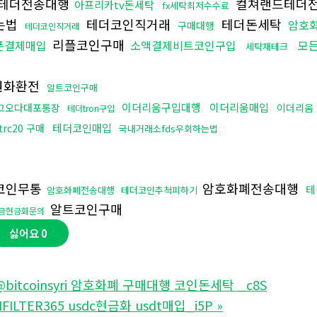
테더전송대행
컬쳐랜드테더
아프리카tv돈세탁
fx세탁최저수수료
는법
테더코인직거래
테더돈세탁
암호
구매대행
테더코인직거래
리플코인구매
폰결제매입
소액결제비트코인구입
모
세탁재테크
원화환전
알트코인구매
이더리움구입대행
이더리움매입
고오다대포통장
이더리움
테더tron구입
테더코인매입
trc20 구매
국내거래소fds우회하는법
코인무통
암호화폐전송대행
테
암호화폐전송대행
테더코인추척피하기
알트코인구매
금현금화문의
싫어요
0
bitcoinsyri 암호화폐 구매대행 코인돈세탁 _c8S
ILTER365 usdc현금화 usdt매입_i5P
»