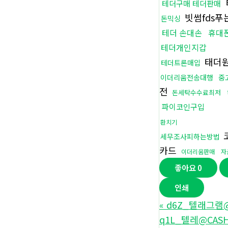
테더구매 테더판매
빗썸fds푸
돈믹싱
테더 손대손
휴대
테더개인지갑
태더
테더트론매입
이더리움전송대행
중
전
돈세탁수수료최저
파이코인구입
환치기
세무조사피하는방법
카드
이더리움판매
자
좋아요
0
인쇄
«
d6Z_텔래그램@
q1L_텔레@CASHF