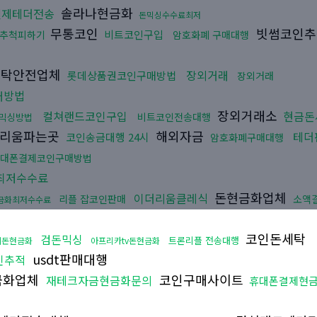
솔라나현금화
결제테더전송
돈믹싱수수료최저
무통코인
빗썸코인
비트코인구입
추척피하기
암호화폐 구매대행
탁안전업체
장외거래
롯데상품권코인구매방법
장외거래
매방법
장외거래소
컬쳐랜드코인구입
현금돈
비트코인전송대행
믹싱방법
리움파는곳
해외자금
테더
코인송금대행 24시
암호화폐구매대행
대폰결제코인구매방법
최저수수료
돈현금화업체
이더리움클레식
리플 잡코인판매
소액
현금화최저수수료
코인돈세탁
검돈믹싱
트론리플 전송대행
세돈현금화
아프리카tv돈현금화
usdt판매대행
인추적
금화업체
코인구매사이트
재테크자금현금화문의
휴대폰결제현금