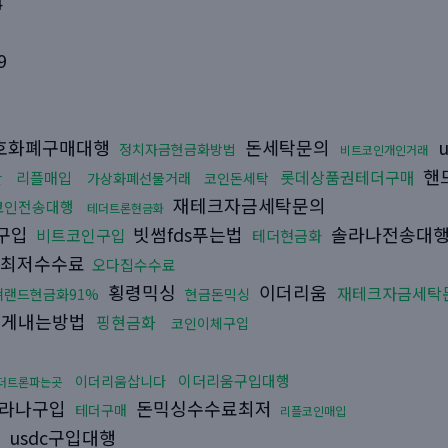
4
9
호화폐구매대행
돈세탁문의
u
정치자금현금화방법
비트코인개인거래
핸
롯데상품권테더구매
리플매입
간
가상화폐선물거래
코인돈세탁
재테크자금세탁문의
코인전송대행
테더트론현금화
구입
빗썸fds푸는법
솔라나전송대
비트코인구입
테더현금화
싱최저수수료
오다집수수료
횡령믹싱
이더리움
재테크자금세탁
쳐랜드현금화91%
현금돈믹싱
게내는방법
핑현금화
코인이체구입
이더리움구입대행
이더리움삽니다
더트론파는곳
라나구입
돈믹싱수수료최저
테더구매
리플코인매입
usdc구입대행