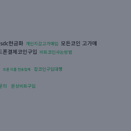
sdc현금화
모든코인 고가매
개인지갑고가매입
드폰결제코인구입
비트코인사는방법
행
잡코인구입대행
트론 리플 전송업체
문의
문상비트구입