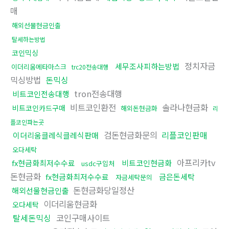
매
해외선물현금인출
탈세하는방법
코인믹싱
정치자금
세무조사피하는방법
이더리움메타마스크
trc20전송대행
믹싱방법
돈믹싱
tron전송대행
비트코인전송대행
비트코인환전
솔라나현금화
비트코인카드구매
해외돈현금화
리
플코인파는곳
검돈현금화문의
리플코인판매
이더리움클레식클레식판매
오다세탁
아프리카tv
fx현금화최저수수료
비트코인현금화
usdc구입처
돈현금화
fx현금화최저수수료
금은돈세탁
자금세탁문의
돈현금화당일정산
해외선물현금인출
이더리움현금화
오다세탁
탈세돈믹싱
코인구매사이트