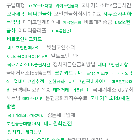
구입대행
국내거래소fds출금시간
trc20구매대행
카지노현금화
테더현금화
코인현금화최저수수료
세무조사피하
오다세탁
는방법
테더코인계좌이체
비트대리송금
usdc현
자금현금화
금화
이더리움리플
테더트론현금화
비트코인체크카드
빗썸코인추적
비트코인판매사이트
알트코인구매
이더리움클레식클레식판매
정치자금현금화방법
테더코인판매함
국내거래소fds출금시간
국내거래소fds뚫는법
코인카드구매
카지노믹
돈믹싱해드립니다
업비트코인추적
비트코인판매사이트
돈현금화
싱
밈코인전송대
블랙테더코인전송
국내거래소fds우회
테더거래
행
리플현금화
하는법
돈현금화최저수수료
국내거래소fds해결
테더수사기관
방법
검돈세탁업체
국내거래소fds해결방법
태더원화환전
코인송금대행24시
정치자금세탁방법