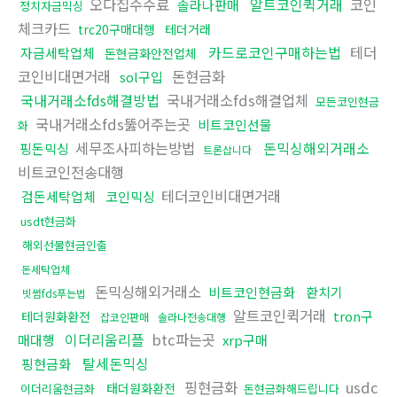
오다집수수료
알트코인퀵거래
코인
솔라나판매
정치자금믹싱
체크카드
trc20구매대행
테더거래
카드로코인구매하는법
테더
자금세탁업체
돈현금화안전업체
코인비대면거래
돈현금화
sol구입
국내거래소fds해결방법
국내거래소fds해결업체
모든코인현금
국내거래소fds뚫어주는곳
비트코인선물
화
세무조사피하는방법
돈믹싱해외거래소
핑돈믹싱
트론삽니다
비트코인전송대행
테더코인비대면거래
검돈세탁업체
코인믹싱
usdt현금화
해외선물현금인출
돈세탁업체
돈믹싱해외거래소
비트코인현금화
환치기
빗썸fds푸는법
알트코인퀵거래
tron구
테더원화환전
잡코인판매
솔라나전송대행
이더리움리플
btc파는곳
매대행
xrp구매
탈세돈믹싱
핑현금화
핑현금화
usdc
태더원화환전
이더리움현금화
돈현금화해드립니다