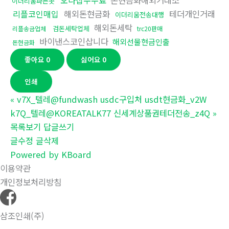
오다집수수료
돈현금화해외거래소
이더리움파는곳
리플코인매입
해외돈현금화
테더개인거래
이더리움전송대행
해외돈세탁
검돈세탁업체
리플송금업체
trc20판매
바이낸스코인삽니다
해외선물현금인출
돈현금화
좋아요
0
싫어요
0
인쇄
«
v7X_텔레@fundwash usdc구입처 usdt현금화_v2W
k7Q_텔레@KOREATALK77 신세계상품권테더전송_z4Q
»
목록보기
답글쓰기
글수정
글삭제
Powered by KBoard
이용약관
개인정보처리방침
삼조인쇄(주)