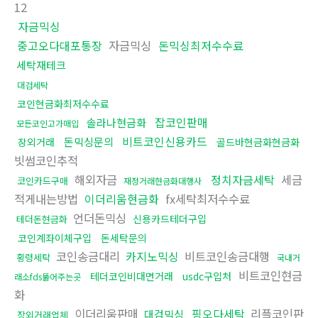
12
자금믹싱
중고오다대포통장
자금믹싱
돈믹싱최저수수료
세탁재테크
대검세탁
코인현금화최저수수료
잡코인판매
솔라나현금화
모든코인고가매입
비트코인신용카드
돈믹싱문의
장외거래
골드바현금화현금화
빗썸코인추적
해외자금
정치자금세탁
세금
코인카드구매
재정거래현금화대행사
적게내는방법
이더리움현금화
fx세탁최저수수료
언더돈믹싱
신용카드테더구입
테더돈현금화
코인계좌이체구입
돈세탁문의
코인송금대리
카지노믹싱
비트코인송금대행
횡령세탁
국내거
비트코인현금
테더코인비대면거래
usdc구입처
래소fds뚫어주는곳
화
이더리움판매
핑오다세탁
리플코인판
대검믹싱
장외거래업체