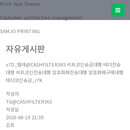
콘
Print Your Dream
Samjo Printing Co. LTD.
텐
Mai
Customer satisfaction management
츠
로
Men
SAMJO PRINTING
건
너
자유게시판
뛰
기
v7D_텔레@CASHFILTER365 비트코인송금대행 테더전송
대행 비트코인전송대행 암호화폐전송대행 암호화폐구매대행
테더코인송금_r7K
작성자
TG@CASHFILTER365
작성일
2026-06-19 21:39
조회