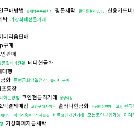
인구매방법
핑돈세탁
신용카드비
핸드폰결제85%
돈세탁수수료최저
세탁
가상화폐선물거래
이더리움판매
rp구매
코인판매
테더현금화
상품권테더전환
매대행
현금화
돈현금화당일정산
솔라나구매
대포통장
코인현금직거래
피하는방법
횡령믹싱
소액결제매입
솔라나현금화
코인현금
코인구매사이트
문상테더전환
모든코인구입가능
이더
비트코인개인거래
이더리움클레식사는곳
결제매입
가상화폐자금세탁
행