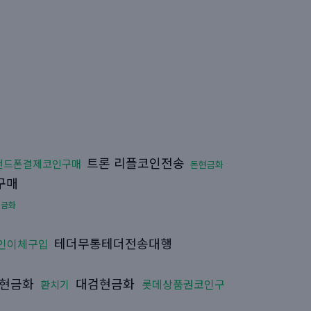
트론 리플코인전송
핸드폰결제코인구매
돈현금화
구매
현금화
테더무통테더전송대행
인이체구입
현금화
대검현금화
롯데상품권코인구
환치기