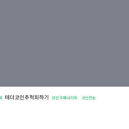
테더코인추척피하기
화
코인구매사이트
코인전송