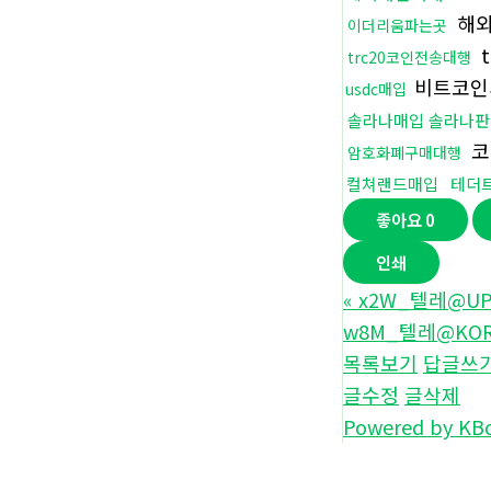
해
이더리움파는곳
t
trc20코인전송대행
비트코인
usdc매입
솔라나매입 솔라나판
코
암호화폐구매대행
컬쳐랜드매입
테더
좋아요
0
인쇄
«
x2W_텔레@UP
w8M_텔레@KOR
목록보기
답글쓰
글수정
글삭제
Powered by KB