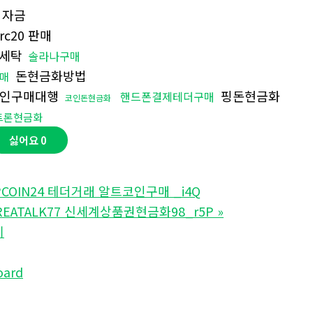
외자금
rc20 판매
세탁
솔라나구매
돈현금화방법
매
인구매대행
핑돈현금화
핸드폰결제테더구매
코인돈현금화
트론현금화
싫어요
0
COIN24 테더거래 알트코인구매 _i4Q
EATALK77 신세계상품권현금화98_r5P
»
기
oard