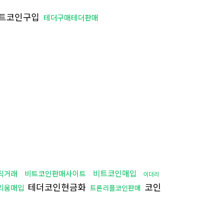
트코인구입
테더구매테더판매
비트코인매입
직거래
비트코인판매사이트
이더리
테더코인현금화
코인
리움매입
트론리플코인판매