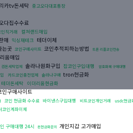
리카tv돈세탁
중고오다대포통장
오다집수수료
컬쳐랜드매입
코인직거래
0판매
테더이체
믹싱재테크
파는곳
코인추적피하는방법
코인구매사이트
트론 리플코인전송
리움매입
솔라나원화구입
잡코인구입대행
검돈세탁업체
암호화폐 구매대행
tron현금화
입
카드코인충전업체
솔라나구매
테더돈세탁
이더리움현금화
코인구매사이트
코인 현금화 수수료
바이낸스구입대행
비트코인개인거래
usdc현금
매
더코인계좌이체
개인지갑 고가매입
인 구매대행 24시
돈현금화문의