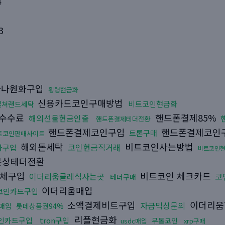
4
3
나원화구입
횡령현금화
신용카드코인구매방법
비트코인현금화
컬쳐랜드세탁
수수료
핸드폰결제85%
해외선물현금인출
핸드폰결제테더전환
핸드폰결제코인구입
핸드폰결제코인
트론구매
트코인판매사이트
해외돈세탁
비트코인사는방법
코인현금직거래
나구입
비트코인
상테더전환
체구입
비트코인 체크카드
이더리움클레식사는곳
코
테더구매
이더리움매입
코인카드구입
소액결제비트구입
이더리움
자금믹싱문의
매입
롯데상품권94%
리플현금화
인카드구입
tron구입
무통코인
usdc매입
xrp구매