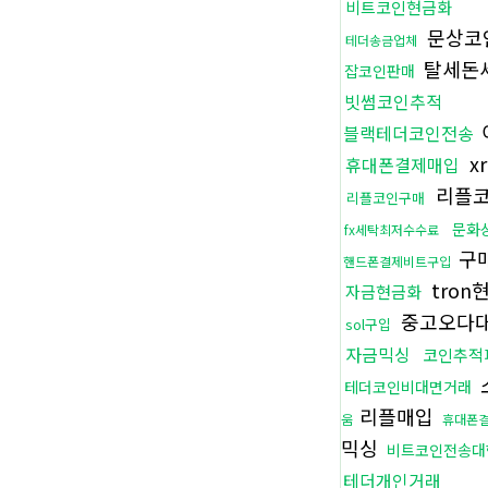
비트코인현금화
문상코
테더송금업체
탈세돈
잡코인판매
빗썸코인추적
블랙테더코인전송
x
휴대폰결제매입
리플
리플코인구매
문화
fx세탁최저수수료
구
핸드폰결제비트구입
tron
자금현금화
중고오다
sol구입
자금믹싱
코인추적
테더코인비대면거래
리플매입
움
휴대폰
믹싱
비트코인전송대
테더개인거래