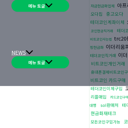
아프
메뉴 토글
자금현금화업체
중고오다
오다집
테더코인계좌이체
테더
코인현금직거래
trc2
비트코인사는법
이더리움
핑현금화
NEWS
이더
테더코인직거래
메뉴 토글
비트코인개인거래
휴대폰결제비트코인구
비트코인 카드구매
테더코인이체구입
리플매입
카드코인구
sol판매처
테
대행
현금화재테크
코
모든코인구입가능