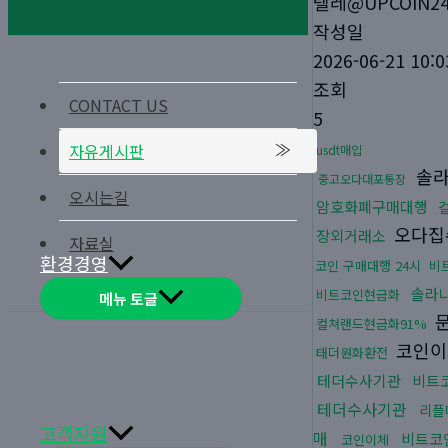
텔레@UPCOIN2
작성일
2026-06-21 10:0
조회
CONTACT US
5
자유게시판
usdt매입
솔라
중고오다대포통장
오시는길
암호화폐구매대행
오다집
장외거래소
자료실
환경경영
코인 구매대행 24시
비
솔라
비트코인현금화
메뉴 토글
문
컬쳐랜드현금화91%
코인이
태더원화환전
테더수사기관
비트
테더수사기관
리플
고객지원
매
비트코
코인이체