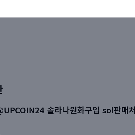
판
UPCOIN24 솔라나원화구입 sol판매처