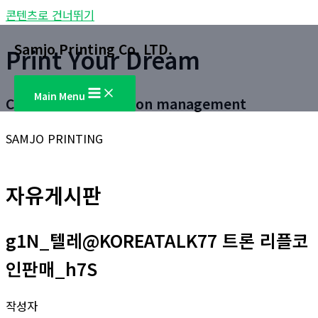
콘텐츠로 건너뛰기
Samjo Printing Co. LTD.
Print Your Dream
Main Menu
Customer satisfaction management
SAMJO PRINTING
자유게시판
g1N_텔레@KOREATALK77 트론 리플코
인판매_h7S
작성자