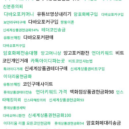
신분증의뢰
다바오포커머니
유튜브영상내리기
암호화폐구입
다바오포커구입
다바오포커구입
쌍둥이폰
보안라우터구매
테더코인송금
신세계상품권현금화94%
다바오포커판매
유튜브해킹
다바오포커구입
암호화폐전송대행
망고포커환전
언더키워드
비트
망고머니상
코인개인거래
카톡아이디파는곳
비트코인사는법
신세계상품권테더구매
신세계상품권비트구입
톡아이디거래
이더리움현금화
코인구매사이트
유튜브해킹
언더키워드 가격
백화점상품권현금화98
인스
롯데상품권테더전송
타해킹의뢰
신세계상품권현금화93
인스타해킹의뢰
롯데상품권세탁
신세계상품권현금화100
다바오머니환전
암호화폐대리송금
이더리움 리플 모든코인현금화
롯데상품권현금화94