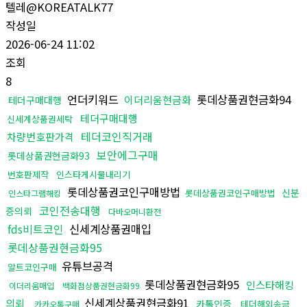
텔레@KOREATALK77
작성일
2026-06-24 11:02
조회
8
언더키워드
롯데상품권현금화94
이더리움현금화
테더구매대행
테더구매대행
신세계상품권세탁
테더코인직거래
차량번호판가격
보안에그구매
롯데상품권현금화93
번호판제작
인스타게시물내리기
롯데상품권코인구매방법
신분
롯데상품권코인구매방법
인스타그램해킹
코인전송대행
증의뢰
다바오머니환전
fds비트코인
신세계상품권매입
롯데상품권현금화95
유튜브공격
알트코인구매
롯데상품권현금화95
인스타해킹
이더리움매입
백화점상품권현금화99
신세계상품권현금화91
의뢰
카톡인증
테더해외송금
카카오톡구매