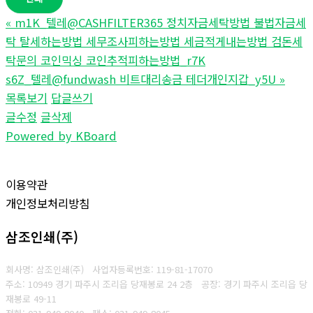
«
m1K_텔레@CASHFILTER365 정치자금세탁방법 불법자금세
탁 탈세하는방법 세무조사피하는방법 세금적게내는방법 검돈세
탁문의 코인믹싱 코인추적피하는방법_r7K
s6Z_텔레@fundwash 비트대리송금 테더개인지갑_y5U
»
목록보기
답글쓰기
글수정
글삭제
Powered by KBoard
이용약관
개인정보처리방침
삼조인쇄(주)
회사명: 삼조인쇄(주)
사업자등록번호: 119-81-17070
주소: 10949 경기 파주시 조리읍 당재봉로 24 2층 공장: 경기 파주시 조리읍 당
재봉로 49-11