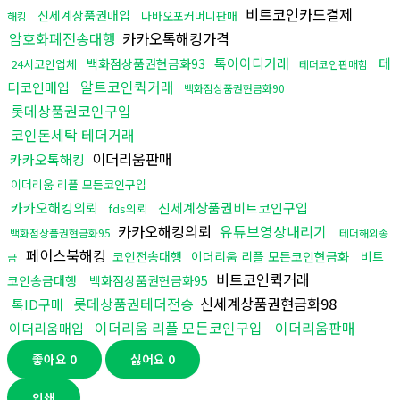
비트코인카드결제
신세계상품권매입
다바오포커머니판매
해킹
암호화폐전송대행
카카오톡해킹가격
톡아이디거래
테
백화점상품권현금화93
24시코인업체
테더코인판매함
알트코인퀵거래
더코인매입
백화점상품권현금화90
롯데상품권코인구입
코인돈세탁 테더거래
이더리움판매
카카오톡해킹
이더리움 리플 모든코인구입
카카오해킹의뢰
신세계상품권비트코인구입
fds의뢰
카카오해킹의뢰
유튜브영상내리기
백화점상품권현금화95
테더해외송
페이스북해킹
코인전송대행
이더리움 리플 모든코인현금화
비트
금
비트코인퀵거래
코인송금대행
백화점상품권현금화95
롯데상품권테더전송
신세계상품권현금화98
톡ID구매
이더리움 리플 모든코인구입
이더리움판매
이더리움매입
좋아요
0
싫어요
0
인쇄