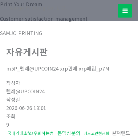
콘
Print Your Dream
Samjo Printing Co. LTD.
텐
Mai
Customer satisfaction management
츠
로
Men
SAMJO PRINTING
건
너
자유게시판
뛰
기
m5P_텔레@UPCOIN24 xrp판매 xrp매입_p7M
작성자
텔레@UPCOIN24
작성일
2026-06-26 19:01
조회
9
돈믹싱문의
컬쳐랜드
국내거래소fds우회하는법
비트코인현금화