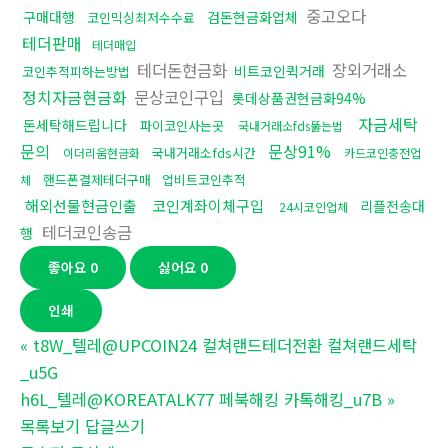
중고오다
구매대행
검돈현금화업체
코인믹싱최저수수료
테더판매
테더매입
테더돈현금화
장외거래소
비트코인퀵거래
코인추적피하는방법
정치자금현금화
문상코인구입
롯데상품권현금화94%
자금세탁
돈세탁해드립니다
파이코인사는곳
국내거래소fds뚫는법
문의
문상91%
국내거래소fds시간
이더리움현금화
카드코인충전업
핸드폰결제테더구매
업비트코인추적
체
해외선물현금인출
코인계좌이체구입
리플전송대
24시코인업체
테더코인송금
행
좋아요
0
싫어요
0
인쇄
«
t8W_텔레@UPCOIN24 컬쳐랜드테더전환 컬쳐랜드세탁
_u5G
h6L_텔레@KOREATALK77 페북해킹 카톡해킹_u7B
»
목록보기
답글쓰기