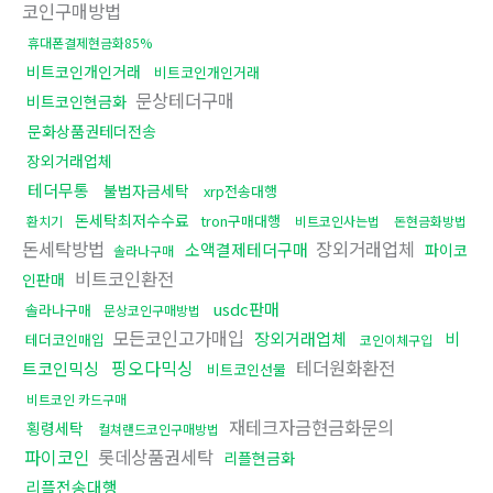
코인구매방법
휴대폰결제현금화85%
비트코인개인거래
비트코인개인거래
문상테더구매
비트코인현금화
문화상품권테더전송
장외거래업체
테더무통
불법자금세탁
xrp전송대행
돈세탁최저수수료
tron구매대행
환치기
비트코인사는법
돈현금화방법
돈세탁방법
장외거래업체
소액결제테더구매
파이코
솔라나구매
비트코인환전
인판매
usdc판매
솔라나구매
문상코인구매방법
모든코인고가매입
장외거래업체
비
테더코인매입
코인이체구입
핑오다믹싱
테더원화환전
트코인믹싱
비트코인선물
비트코인 카드구매
재테크자금현금화문의
횡령세탁
컬쳐랜드코인구매방법
파이코인
롯데상품권세탁
리플현금화
리플전송대행