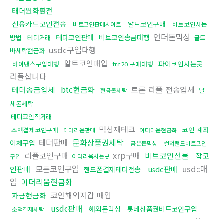
태더원화환전
신용카드코인전송
알트코인구매
비트코인사는
비트코인판매사이트
언더돈믹싱
테더코인판매
비트코인송금대행
방법
테더거래
골드
usdc구입대행
바세탁현금화
알트코인매입
파이코인사는곳
바이낸스구입대행
trc20 구매대행
리플삽니다
테더송금업체
btc현금화
트론 리플 전송업체
탈
현금돈세탁
세돈세탁
테더코인직거래
믹싱재테크
코인 계좌
소액결제코인구매
이더리움판매
이더리움현금화
테더판매
문화상품권세탁
이체구입
금은돈믹싱
컬쳐랜드비트코인
리플코인구매
xrp구매
비트코인선물
잡코
구입
이더리움사는곳
모든코인구입
usdc매
인판매
usdc판매
핸드폰결제테더전송
입
이더리움현금화
코인해외지갑 매입
자금현금화
usdc판매
해외돈믹싱
롯데상품권비트코인구입
소액결제세탁