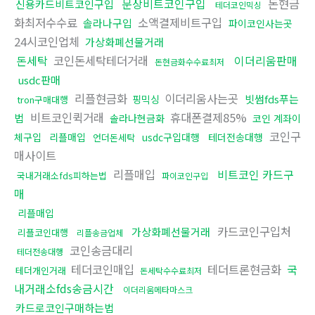
문상비트코인구입
돈현금
신용카드비트코인구입
테더코인믹싱
화최저수수료
소액결제비트구입
솔라나구입
파이코인사는곳
24시코인업체
가상화폐선물거래
돈세탁
코인돈세탁테더거래
이더리움판매
돈현금화수수료최저
usdc판매
리플현금화
이더리움사는곳
빗썸fds푸는
핑믹싱
tron구매대행
비트코인퀵거래
휴대폰결제85%
법
솔라나현금화
코인 계좌이
코인구
체구입
리플매입
usdc구입대행
테더전송대행
언더돈세탁
매사이트
리플매입
비트코인 카드구
국내거래소fds피하는법
파이코인구입
매
리플매입
카드코인구입처
가상화폐선물거래
리플코인대행
리플송금업체
코인송금대리
테더전송대행
테더코인매입
테더트론현금화
국
테더개인거래
돈세탁수수료최저
내거래소fds송금시간
이더리움메타마스크
카드로코인구매하는법