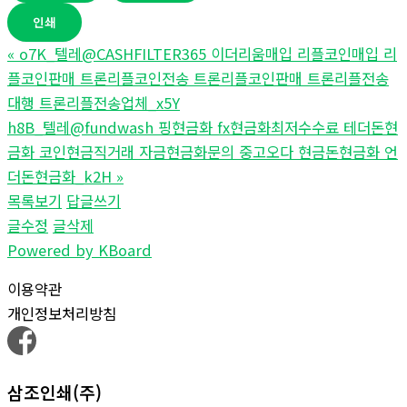
인쇄
«
o7K_텔레@CASHFILTER365 이더리움매입 리플코인매입 리
플코인판매 트론리플코인전송 트론리플코인판매 트론리플전송
대행 트론리플전송업체_x5Y
h8B_텔레@fundwash 핑현금화 fx현금화최저수수료 테더돈현
금화 코인현금직거래 자금현금화문의 중고오다 현금돈현금화 언
더돈현금화_k2H
»
목록보기
답글쓰기
글수정
글삭제
Powered by KBoard
이용약관
개인정보처리방침
삼조인쇄(주)