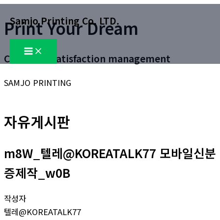
콘
Samjo Printing Co. LTD.
Print Your Dream
텐
츠
Main
로
Menu
Customer satisfaction management
건
너
SAMJO PRINTING
뛰
기
자유게시판
m8W_텔레@KOREATALK77 모바일신분
증제작_w0B
작성자
텔레@KOREATALK77