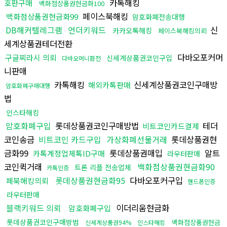
카톡해킹
호판구매
백화점상품권현금화100
페이스북해킹
백화점상품권현금화99
암호화폐전송대행
DB해커텔레그램
언더키워드
신
카카오톡해킹
페이스북해킹의뢰
세계상품권테더전환
다바오포커머
구글찌라시 의뢰
신세계상품권코인구입
다바오머니환전
니판매
카톡해킹
신세계상품권코인구매방
해외카톡판매
암호화폐구매대행
법
인스타해킹
암호화폐구입
롯데상품권코인구매방법
테더
비트코인카드결제
코인송금
비트코인 카드구입
가상화폐선물거래
롯데상품권현
금화99
롯데상품권매입
알트
카톡계정업체톡ID구매
라우터판매
코인퀵거래
백화점상품권현금화90
트론 리플 전송업체
카톡인증
롯데상품권현금화95
다바오포커구입
페북해킹의뢰
핸드폰인증
라우터판매
블랙키워드 의뢰
이더리움현금화
암호화폐구입
롯데상품권코인구매방법
백화점상품권현금
신세계상품권94%
인스타해킹