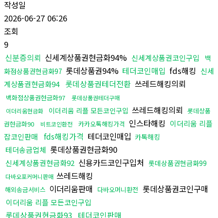
작성일
2026-06-27 06:26
조회
9
신분증의뢰
신세계상품권현금화94%
신세계상품권코인구입
백
롯데상품권94%
테더코인매입
fds해킹
신세
화점상품권현금화97
롯데상품권테더전환
쓰레드해킹의뢰
계상품권현금화94
백화점상품권현금화97
롯데상품권테더구매
쓰레드해킹의뢰
이더리움 리플 모든코인구입
롯데상품
이더리움현금화
인스타해킹
이더리움 리플
권현금화90
카카오톡해킹가격
비트코인환전
fds해킹가격
테더코인매입
잡코인판매
카톡해킹
롯데상품권현금화90
테더송금업체
신용카드코인구입처
신세계상품권현금화92
롯데상품권현금화99
쓰레드해킹
다바오포커머니판매
이더리움판매
롯데상품권코인구매
해외송금서비스
다바오머니환전
이더리움 리플 모든코인구입
롯데상품권현금화93
테더코인판매