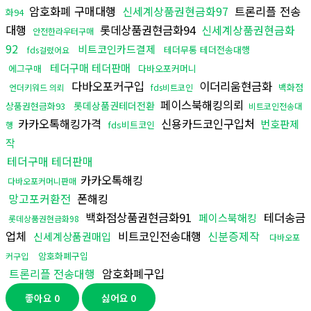
암호화폐 구매대행
신세계상품권현금화97
트론리플 전송
화94
대행
롯데상품권현금화94
신세계상품권현금화
안전한라우터구매
92
비트코인카드결제
테더무통 테더전송대행
fds걸렸어요
테더구매 테더판매
에그구매
다바오포커머니
다바오포커구입
이더리움현금화
백화점
언더키워드 의뢰
fds비트코인
페이스북해킹의뢰
롯데상품권테더전환
상품권현금화93
비트코인전송대
카카오톡해킹가격
신용카드코인구입처
번호판제
fds비트코인
행
작
테더구매 테더판매
카카오톡해킹
다바오포커머니판매
망고포커환전
폰해킹
백화점상품권현금화91
테더송금
페이스북해킹
롯데상품권현금화98
업체
비트코인전송대행
신분증제작
신세계상품권매입
다바오포
암호화폐구입
커구입
트론리플 전송대행
암호화폐구입
좋아요
0
싫어요
0