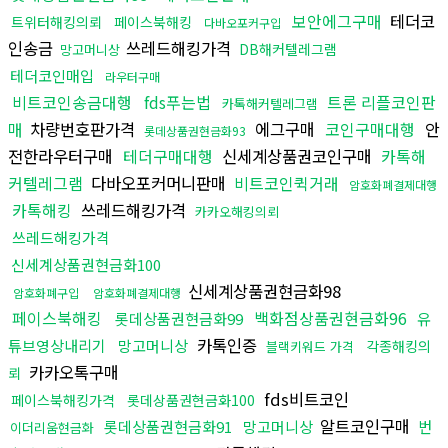
보안에그구매
테더코
트위터해킹의뢰
페이스북해킹
다바오포커구입
인송금
쓰레드해킹가격
DB해커텔레그램
망고머니상
테더코인매입
라우터구매
비트코인송금대행
fds푸는법
트론 리플코인판
카톡해커텔레그램
매
차량번호판가격
에그구매
코인구매대행
안
롯데상품권현금화93
전한라우터구매
테더구매대행
신세계상품권코인구매
카톡해
커텔레그램
다바오포커머니판매
비트코인퀵거래
암호화폐결제대행
카톡해킹
쓰레드해킹가격
카카오해킹의뢰
쓰레드해킹가격
신세계상품권현금화100
신세계상품권현금화98
암호화폐구입
암호화폐결제대행
페이스북해킹
백화점상품권현금화96
롯데상품권현금화99
유
카톡인증
튜브영상내리기
망고머니상
각종해킹의
블랙키워드 가격
카카오톡구매
뢰
fds비트코인
페이스북해킹가격
롯데상품권현금화100
알트코인구매
롯데상품권현금화91
망고머니상
번
이더리움현금화