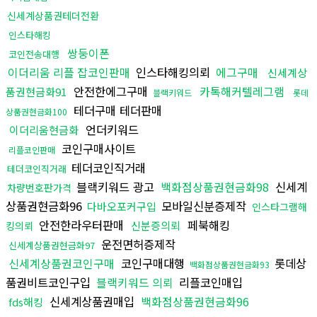
신세계상품권테더전환
인스타해킹
쌍둥이폰
코인전송대행
이더리움 리플 잡코인판매
인스타해킹의뢰
에그구매
신세계상
안전한에그구매
카톡해커텔레그램
품권현금화91
블랙키워드
롯데
테더구매 테더판매
상품권현금화100
언더키워드
이더리움현금화
코인구매사이트
리플코인판매
테더코인직거래
테더코인직거래
블랙키워드 광고
백화점상품권현금화98
신세계
차량번호판가격
상품권현금화96
모바일신분증제작
다바오포커구입
인스타그램해
안전한라우터판매
페북해킹
신분증의뢰
킹의뢰
운전면허증제작
신세계상품권현금화97
신세계상품권코인구매
코인구매대행
롯데상
백화점상품권현금화93
품권비트코인구입
블랙키워드 의뢰
리플코인매입
신세계상품권매입
백화점상품권현금화96
fds해킹