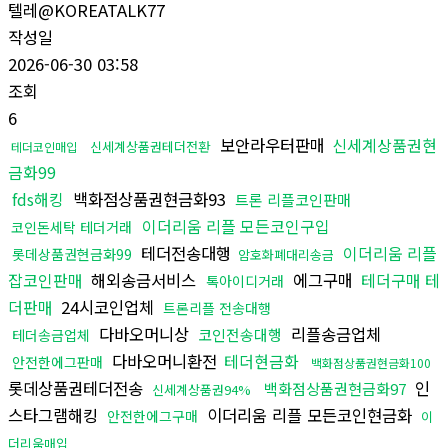
텔레@KOREATALK77
작성일
2026-06-30 03:58
조회
6
보안라우터판매
신세계상품권현
신세계상품권테더전환
테더코인매입
금화99
fds해킹
백화점상품권현금화93
트론 리플코인판매
이더리움 리플 모든코인구입
코인돈세탁 테더거래
테더전송대행
이더리움 리플
롯데상품권현금화99
암호화폐대리송금
잡코인판매
해외송금서비스
에그구매
테더구매 테
톡아이디거래
더판매
24시코인업체
트론리플 전송대행
다바오머니상
리플송금업체
코인전송대행
테더송금업체
다바오머니환전
테더현금화
안전한에그판매
백화점상품권현금화100
롯데상품권테더전송
인
백화점상품권현금화97
신세계상품권94%
스타그램해킹
이더리움 리플 모든코인현금화
안전한에그구매
이
더리움매입