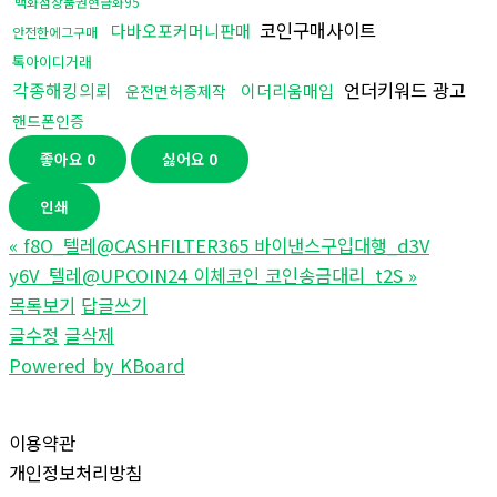
백화점상품권현금화95
코인구매사이트
다바오포커머니판매
안전한에그구매
톡아이디거래
각종해킹의뢰
언더키워드 광고
이더리움매입
운전면허증제작
핸드폰인증
좋아요
0
싫어요
0
인쇄
«
f8O_텔레@CASHFILTER365 바이낸스구입대행_d3V
y6V_텔레@UPCOIN24 이체코인 코인송금대리_t2S
»
목록보기
답글쓰기
글수정
글삭제
Powered by KBoard
이용약관
개인정보처리방침