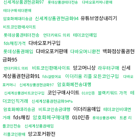
신세계상품권현금화97
롯데상품권테더전송
다바오포커머니판매
테더구매 테더판매
유튜브영상내리기
신세계상품권현금화94
암호화폐대리송금
비트코인판매사이트
롯데상품권테더전송
테더코인매입
언더키워드 의뢰
다바오포커구입
fds해킹가격
다바오포커판매
백화점상품권현
롯데상품권매입
다바오머니환전
금화95
망고머니상
신세
비트코인판매사이트
라우터구매
언더키워드 의뢰
계상품권현금화91
이더리움 리플 모든코인구입
fds걸렸어요
다바오
암호화폐전송대행
포커머니
신세계상품권현금화97
코인구매사이트
테
블랙키워드 가격
신세계상품권비트코인구입
010인증
더코인직거래
신세계상품권현금화94%
이더리움매입
암호화폐대리송금
비트코인송금대행
테더코인비대면
fds해킹
암호화폐구매대행
010인증
거래
트론 리
롯데상품권세탁
플코인전송
신세계상품권매입
망고포커환전
리플코인판매