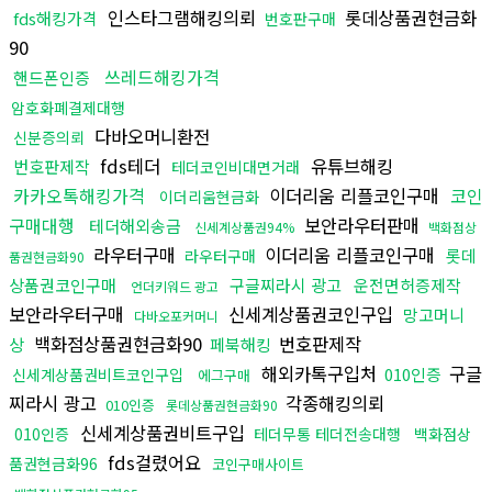
인스타그램해킹의뢰
롯데상품권현금화
fds해킹가격
번호판구매
90
쓰레드해킹가격
핸드폰인증
암호화폐결제대행
다바오머니환전
신분증의뢰
fds테더
유튜브해킹
번호판제작
테더코인비대면거래
카카오톡해킹가격
이더리움 리플코인구매
코인
이더리움현금화
구매대행
보안라우터판매
테더해외송금
신세계상품권94%
백화점상
라우터구매
이더리움 리플코인구매
롯데
라우터구매
품권현금화90
상품권코인구매
구글찌라시 광고
운전면허증제작
언더키워드 광고
보안라우터구매
신세계상품권코인구입
망고머니
다바오포커머니
백화점상품권현금화90
번호판제작
상
페북해킹
해외카톡구입처
구글
010인증
신세계상품권비트코인구입
에그구매
찌라시 광고
각종해킹의뢰
010인증
롯데상품권현금화90
신세계상품권비트구입
010인증
테더무통 테더전송대행
백화점상
fds걸렸어요
품권현금화96
코인구매사이트