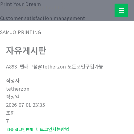
콘
Print Your Dream
Samjo Printing Co. LTD.
텐
Mai
Customer satisfaction management
츠
로
Men
SAMJO PRINTING
건
너
자유게시판
뛰
기
A893_텔래그램@tetherzon 모든코인구입가능
작성자
tetherzon
작성일
2026-07-01 23:35
조회
7
비트코인사는방법
리플 잡코인판매