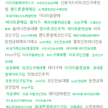
신용카드비트코인구매방
이더리움메타마스크
비트코인송금대행
법
핸드폰결제매입
소액결제코인구매방법
이더리움판매
국내거래소fds해결방법
테더트론매입
환치기
xrp구매
해외선물현금인출
리플코인
솔라나전송대행
업비트코인추적
비트
테더트론현금화
판매
코인구입
핸드폰결제코인구입
tron구매대행
재정거래현금화대행사
돈현금화해외거래소
엘포인트테더전송
코인전송대행
usdc매입
국내거래소fds해결업체
테더무통 테더전송대행
비트코인송금대행
tron구입
btc구매대행
비트코인선물
이더리움파는곳
잡코인구
입대행
테더구매
이더리움현금화
암호화폐
밈코인구매대행
휴대폰
빗썸코인추적
결제비트구입
코인전송대행
돈현금화
모든코인구입가능
sol구입
usdc현금화
안전업체
xrp구입
태더원화환전
자금세탁
트론 리플코인전송
테더무통 테더전송대행
카드로코인구매하는법
이더리움구매
휴대폰결제코인구입
소액결제비
리플매입
핸드폰결제코인구매