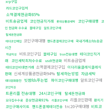
xrp구입
카드코인구입처
소액결제현금화85%
비트송금업체
코인현금직거래
코인구매대행
코
롯데상품권세탁
인 현금화 수수료
블테구입
알트코인구매
탈세돈현금화
코인구매대행
국내거래소fds송금
핸드폰결제코인구매
테더코인매입
시간
비트코인구입
블테구입
테더코인직거
tron전송대행
자금믹싱
비트송금업체
래
코인세탁최저수수료
usdt현금화
소액결제코인구입
이더리움클레식클레식
테더코인비대면거래
신세계상품권현금화94%
탈세하는방법
자금세탁
판매
빗썸fds푸는법
알트코인구매
파이코인구매대행
태더원화환전
코인믹싱
트론리플 전송대행
24시코인구매
탈세돈현금화
리플코인판매
문상현금화91%
환치기
오다집수수료
리플코인구매
trc20구매대행
비트코
코인구매사이트
핸드폰결제테더전송