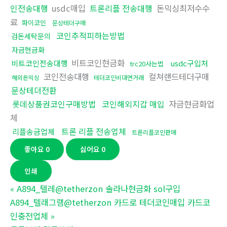
인전송대행
usdc매입
트론리플 전송대행
돈믹싱최저수수
료
파이코인
문상테더구매
코인추적피하는방법
검돈세탁문의
자금현금화
비트코인현금화
비트코인전송대행
usdc구입처
trc20사는법
코인전송대행
컬쳐랜드테더구매
해외돈믹싱
테더코인비대면거래
문상테더전환
롯데상품권코인구매방법
코인해외지갑 매입
자금현금화업
체
트론 리플 전송업체
리플송금업체
트론리플코인판매
좋아요
0
싫어요
0
인쇄
«
A894_텔레@tetherzon 솔라나현금화 sol구입
A894_텔래그램@tetherzon 카드로 테더코인매입 카드코
인충전업체
»