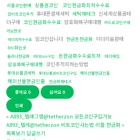
상품권코인
코인현금화최저수수료
리플코인판매
휴대폰결제세탁
세탁재테크
신세계상품권테
업비트코인추적
더구매
코인현금화수수료
암호화폐구매대행
카드로코인구매
가능한곳
밈코인삽니다
이더리움판매
현금돈현금화
테더최저수수료
btc파는곳
돈현금화수수료최저
솔라나현금화
테더매입
테더tron구입
코인추적피하는방법
암호화폐구매대행
롯데상품권세탁
해외선물현금인출
롯데상품권비트코인구입
해외선물현금인출
현금화재테크
좋아요
0
싫어요
0
인쇄
«
A893_텔래그램@tetherzon 모든코인구입가능
A893_텔레@tetherzon 비트코인사는법 리플 현금화
»
목록보기
답글쓰기