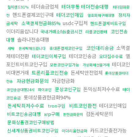
테더송금업체
테더무통 테더전송대행
컬쳐랜드91%
테더원화환
핸드폰결제코인구매
테더코인매입
정치자
전
암호화폐구매대행
usdc구입처
소액결제현금화85%
금세탁
핸드폰결제비트구입
이더리움삽니다
코인전송
국내거래소fds출금시간
리플코인판매
솔라나전송대행
대행
코인대리송금
소액결
휴대폰결제코인구입
세탁
돈세탁해드립니다
제테더전환
테더코인송금
엘
테더코인이체구입
오다집수수료
포인트비트코인구입
테더코인
모든코인구입가능
가상화폐선물거래
비대면거래
트론리플코인전송
돈세탁안전업체
롯데상품권테더
자금현금화문의
자금현금화
전송
돈믹싱최저수수료
문상코인구입
테더
코인송금대행24시
파이코인
롯데상품권현금화94%
코인송금
돈세탁최저수수료
비트코인환전
테더코인매입
tron구입
검돈세탁문의
비트코인송금대행
xrp구매
돈현금화문의
문화상품권코인구매방법
카드코인충전가능
신세계상품권비트코인구입
이더리움현금화