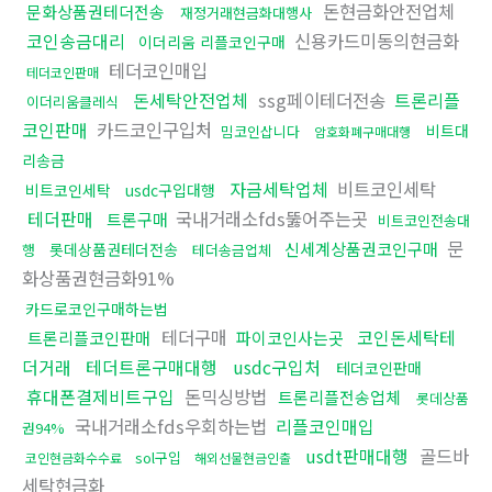
돈현금화안전업체
문화상품권테더전송
재정거래현금화대행사
코인송금대리
신용카드미동의현금화
이더리움 리플코인구매
테더코인매입
테더코인판매
돈세탁안전업체
ssg페이테더전송
트론리플
이더리움클레식
코인판매
카드코인구입처
비트대
밈코인삽니다
암호화폐구매대행
리송금
자금세탁업체
비트코인세탁
비트코인세탁
usdc구입대행
테더판매
국내거래소fds뚫어주는곳
트론구매
비트코인전송대
문
신세계상품권코인구매
롯데상품권테더전송
행
테더송금업체
화상품권현금화91%
카드로코인구매하는법
테더구매
코인돈세탁테
트론리플코인판매
파이코인사는곳
더거래
테더트론구매대행
usdc구입처
테더코인판매
휴대폰결제비트구입
돈믹싱방법
트론리플전송업체
롯데상품
국내거래소fds우회하는법
리플코인매입
권94%
usdt판매대행
골드바
sol구입
코인현금화수수료
해외선물현금인출
세탁현금화