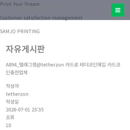
콘
Print Your Dream
Samjo Printing Co. LTD.
텐
Mai
Customer satisfaction management
츠
로
Men
SAMJO PRINTING
건
너
자유게시판
뛰
기
A894_텔래그램@tetherzon 카드로 테더코인매입 카드코
인충전업체
작성자
tetherzon
작성일
2026-07-01 23:35
조회
10