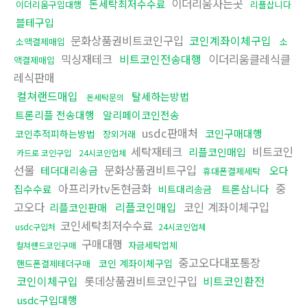
이더리움사는곳
돈세탁최저수수료
이더리움구입대행
리플삽니다
블테구입
문화상품권비트코인구입
코인계좌이체구입
소액결제매입
소
믹싱재테크
비트코인전송대행
이더리움클레식클
액결제매입
레식판매
컬쳐랜드매입
탈세하는방법
돈세탁문의
트론리플 전송대행
알리페이코인전송
usdc판매처
코인구매대행
코인추적피하는방법
장외거래
세탁재테크
비트코인
리플코인매입
카드로 코인구입
24시코인업체
선물
문화상품권비트구입
테더대리송금
오다
휴대폰결제세탁
아프리카tv돈현금화
중
집수수료
트론삽니다
비트대리송금
고오다
리플코인매입
코인 계좌이체구입
리플코인판매
코인세탁최저수수료
usdc구입처
24시코인업체
구매대행
자금세탁업체
컬쳐랜드코인구매
중고오다대포통장
코인 계좌이체구입
핸드폰결제테더구매
코인이체구입
롯데상품권비트코인구입
비트코인환전
usdc구입대행