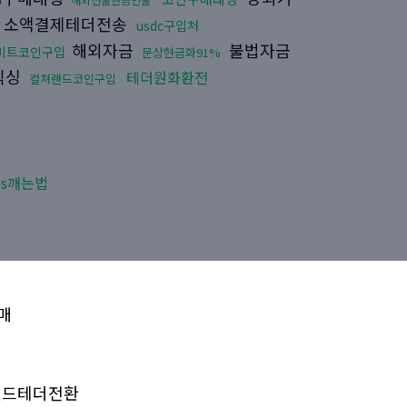
소액결제테더전송
usdc구입처
해외자금
불법자금
비트코인구입
문상현금화91%
믹싱
테더원화환전
컬쳐랜드코인구입
ds깨는법
매
드테더전환