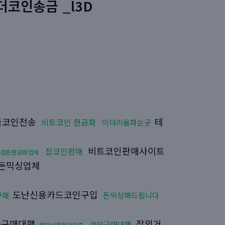
더코인송금 _l3D
플코인전송
테
비트코인 현금화
이더리움파는곳
비트코인판매사이트
잡코인판매
검돈현금화업체
돈믹싱업체
도난신용카드코인구입
구매
돈믹싱해드립니다
on구매대행
장외거
코인구매대행
해외선물현금인출