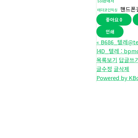
sol판매처
핸드폰
테더코인믹싱
좋아요
0
인쇄
«
B686_텔레@t
l4D_텔레 : bp
목록보기
답글쓰
글수정
글삭제
Powered by KB