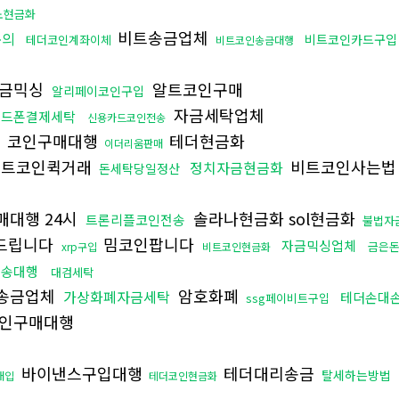
노현금화
비트송금업체
문의
비트코인카드구입
테더코인계좌이체
비트코인송금대행
금믹싱
알트코인구매
알리페이코인구입
자금세탁업체
핸드폰결제세탁
신용카드코인전송
코인구매대행
테더현금화
이더리움판매
트코인퀵거래
비트코인사는
정치자금현금화
돈세탁당일정산
대행 24시
솔라나현금화 sol현금화
트론리플코인전송
불법자
드립니다
밈코인팝니다
자금믹싱업체
금은
xrp구입
비트코인현금화
전송대행
대검세탁
송금업체
암호화폐
가상화폐자금세탁
테더손대
ssg페이비트구입
인구매대행
바이낸스구입대행
테더대리송금
탈세하는방법
매입
테더코인현금화