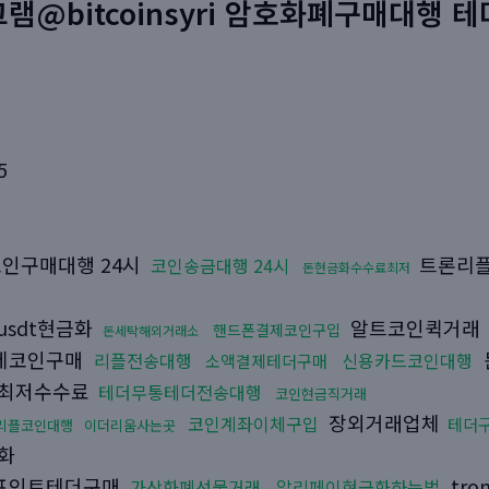
램@bitcoinsyri 암호화폐구매대행 테
5
인구매대행 24시
트론리
코인송금대행 24시
돈현금화수수료최저
usdt현금화
알트코인퀵거래
핸드폰결제코인구입
돈세탁해외거래소
제코인구매
리플전송대행
신용카드코인대행
소액결제테더구매
최저수수료
테더무통테더전송대행
코인현금직거래
장외거래업체
코인계좌이체구입
테더
리플코인대행
이더리움사는곳
화
포인트테더구매
tr
가상화폐선물거래
알리페이현금화하는법