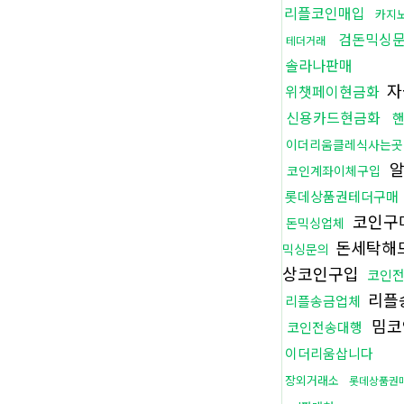
리플코인매입
카지
검돈믹싱
테더거래
솔라나판매
자
위챗페이현금화
신용카드현금화
이더리움클레식사는곳
알
코인계좌이체구입
롯데상품권테더구매
코인구매
돈믹싱업체
돈세탁해
믹싱문의
상코인구입
코인
리플
리플송금업체
밈코
코인전송대행
이더리움삽니다
장외거래소
롯데상품권