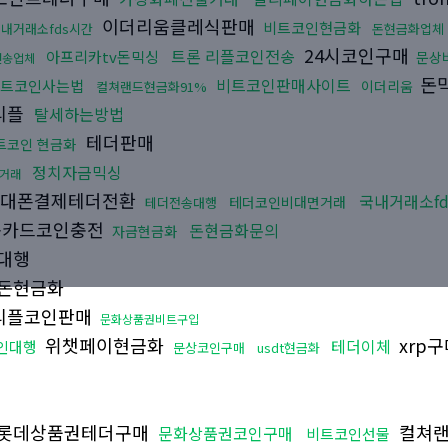
이더리움클레식판매
비트코인현금화
내거래소fds시간
돈현금화업체
24시코인구매
트론 리플코인전송
아프리카tv돈믹싱
문상
전송업체
돈
비트코인판매사이트
트코인사는법
이더리움
컬쳐랜드현금화91%
리플
탈세하는방법
테더판매
트코인 현금화
정치자금믹싱
거래
대폰결제테더전환
국내거래소f
테더코인비대면거래
테더전송대행
카드코인충전
돈현금화문의
자금현금화
송대행
돈현금화
리플코인판매
문화상품권비트구입
위챗페이현금화
xrp구
테더이체
인대행
문상코인구매
usdt현금화
롯데상품권테더구매
컬쳐랜
문화상품권코인구매
비트코인선물