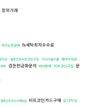
장외거래
법
fx세탁최저수수료
카지노현금화
재테크자금
금믹싱
엘포인트비트코인구입
이더리움리플
검돈현금화문의
문
비트코인구입
테더판매
돈세탁
손
비트코인카드구매
오다믹싱
엘포인트코인구매방법