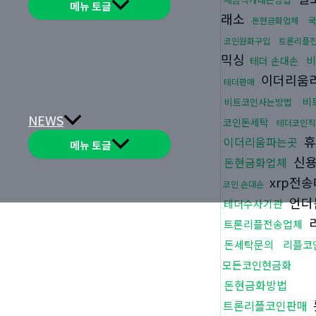
메뉴 토글
래소
국
돈현금화업체
코인원화구입
트론리플
믹싱
비
테더 손대손
이더리움
테더판매
비
비트코인사는방법
NEWS
코인돈세탁
테더코인직
휴
이더리움파는곳
메뉴 토글
신용
돈현금화업체
xrp전
코인 손대손
언더
테더수사기관
트론리플전송업체
돈세탁문의
리플코
모든코인현금화
돈현금화방법
트론리플코인판매