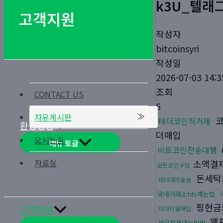
k3U_텔래그
고객지원
작성자
bitcoinsyri
작성일
2026-07-03 14:3
조회
CONTACT US
6
자유게시판
코
테더코인직거래
환경경영
더매입
오시는길
메뉴 토글
비트코인전송대행
자료실
소액결
모든코인구입
돈세탁
테더대리송금
국내거래소fds깨는법
핑현금
고객지원
이더리움매입
엘
세금적게내는방법