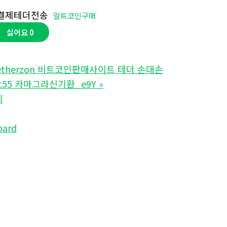
결제테더전송
알트코인구매
싫어요
0
etherzon 비트코인판매사이트 테더 손대손
mc55 카마그라신기환_e9Y
»
기
oard