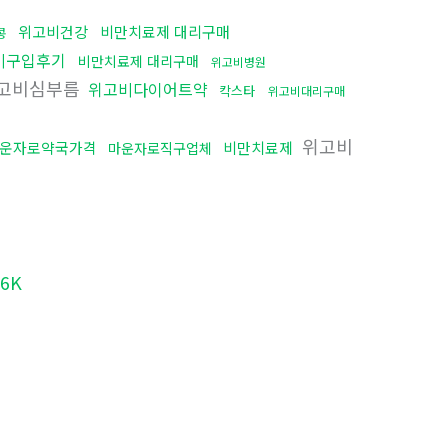
위고비건강
비만치료제 대리구매
콩
비구입후기
비만치료제 대리구매
위고비병원
고비심부름
위고비다이어트약
칵스타
위고비대리구매
위고비
운자로약국가격
비만치료제
마운자로직구업체
6K