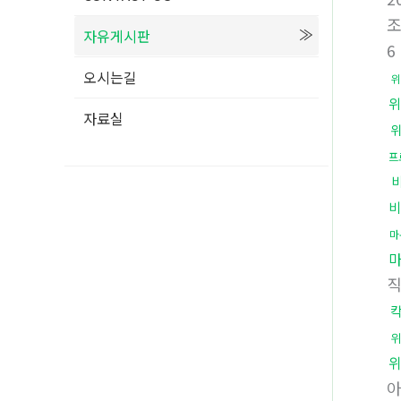
자유게시판
6
오시는길
위
위
자료실
프
비
마
위
아