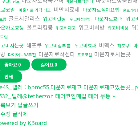
법
마운자로약국가격
마운자로정품판매
마운자로삭센다
위고비당뇨
비만치료제
프로코밀
마운자로식이요법
마운자로 가격 비교
울트라킹
골드시알리스
위고비런닝
마운자로효과
위고
트립
위고비성인병
울트라킹콩
위고비처방
위
마운자로효능
위고비비용
위고비재고
트립
해포쿠
비맥스
위고비사는곳
위고비심부름
위고비효과
마
해포쿠
처방
마운자로삭센다
마운자로사는곳
다이어트약추천
프로코밀
좋아요
0
싫어요
0
인쇄
e4S_텔레 : bpmc55 마운자로재고 마운자로재고있는곳_p
532_텔레@tetherzon 테더코인매입 테더 무통
»
목록보기
답글쓰기
글수정
글삭제
owered by KBoard