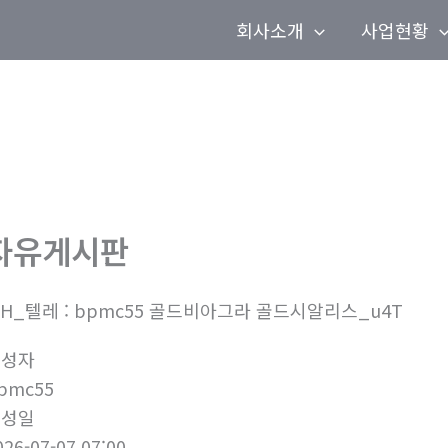
회사소개
사업현황
자유게시판
0H_텔레 : bpmc55 골드비아그라 골드시알리스_u4T
작성자
pmc55
작성일
026-07-07 07:00