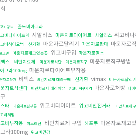
조회
골드비아그라
고비당뇨
시알리스
위고비나
마운자로다이어트
고비다이어트약
시알리스
마운자로달리기
마운자로
마운자로판매
위고비식이요법
신기환
위고비구입
마운자로헬스
마운자로재고있는곳
로코밀
마운자로직구방법
비맥스
비만치료제
마운자로식단
마운자로직구
마운자로다이어트부작용
아그라100mg
비맥스
vimax
신기환
마운자로달리
비만치료제 대리구매
운자로약가
마운자로처방
마운자로삭센다
비만치료제 대리처방
다이
위고비직구가격
직구
위고비다이어트
위고비안전거래
칵스타
마운자로심부름
비만치료제 
고비처방
비만치료제 구입
마운자로재고
위고비부작용
해포쿠
아드레닌
그라100mg
위고비건강