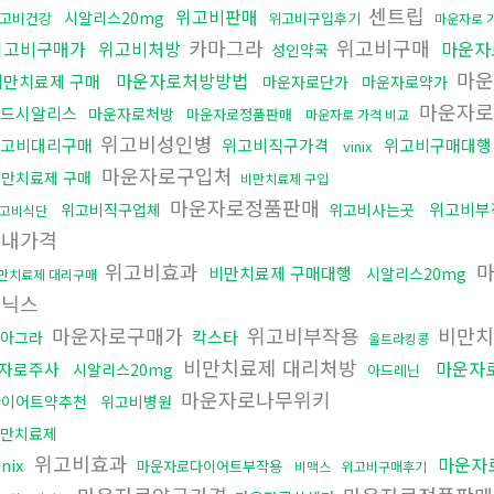
센트립
위고비판매
시알리스20mg
고비건강
위고비구입후기
마운자로 
카마그라
위고비구매
위고비구매가
위고비처방
마운자
성인약국
마운
마운자로처방방법
비만치료제 구매
마운자로단가
마운자로약가
마운자로
드시알리스
마운자로처방
마운자로정품판매
마운자로 가격 비교
위고비성인병
고비대리구매
위고비직구가격
위고비구매대행
vinix
마운자로구입처
만치료제 구매
비만치료제 구입
마운자로정품판매
위고비부
위고비직구업체
위고비사는곳
고비식단
국내가격
위고비효과
마
비만치료제 구매대행
시알리스20mg
만치료제 대리구매
비닉스
마운자로구매가
위고비부작용
비만치
칵스타
아그라
울트라킹콩
비만치료제 대리처방
마운자
자로주사
시알리스20mg
아드레닌
마운자로나무위키
다이어트약추천
위고비병원
만치료제
위고비효과
마운자
inix
마운자로다이어트부작용
비맥스
위고비구매후기