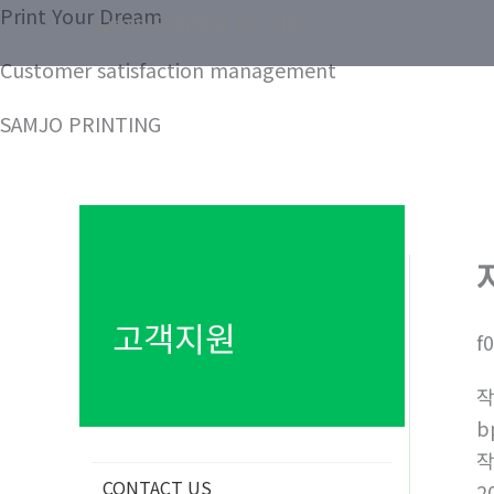
콘
Print Your Dream
Samjo Printing Co. LTD.
텐
Customer satisfaction management
츠
로
SAMJO PRINTING
건
너
뛰
기
고객지원
f
b
CONTACT US
2