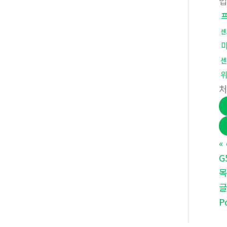
센
센
«
G
P