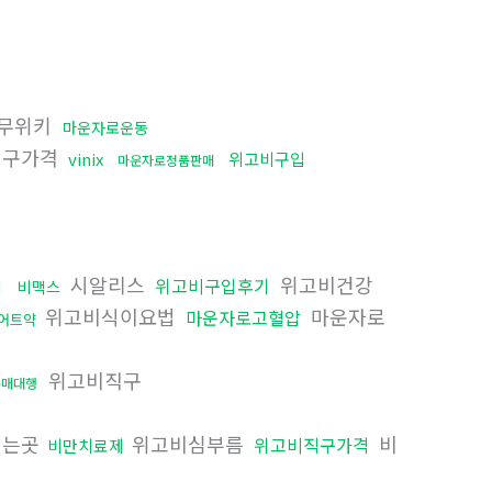
무위키
마운자로운동
직구가격
vinix
위고비구입
마운자로정품판매
시알리스
위고비건강
위고비구입후기
기
비맥스
위고비식이요법
마운자로
마운자로고혈압
어트약
위고비직구
구매대행
있는곳
위고비심부름
비
위고비직구가격
비만치료제