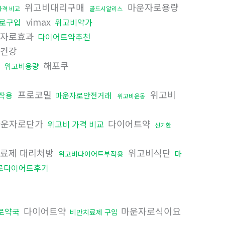
위고비대리구매
마운자로용량
가격 비교
골드시알리스
vimax
로구입
위고비약가
자로효과
다이어트약추천
건강
해포쿠
위고비용량
프로코밀
위고비
작용
마운자로안전거래
위고비운동
운자로단가
다이어트약
위고비 가격 비교
신기환
료제 대리처방
위고비식단
마
위고비다이어트부작용
로다이어트후기
다이어트약
마운자로식이요
로약국
비만치료제 구입