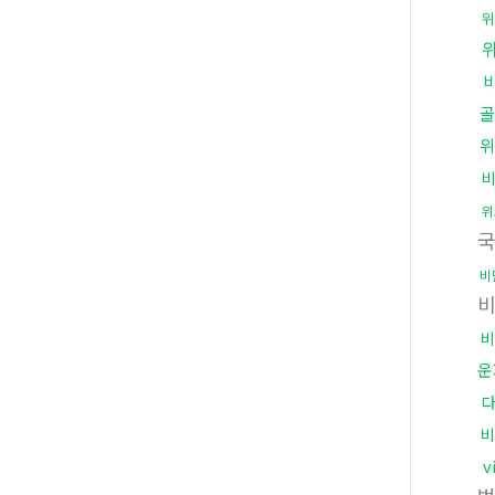
위
골
위
비
위
비
비
운
비
v