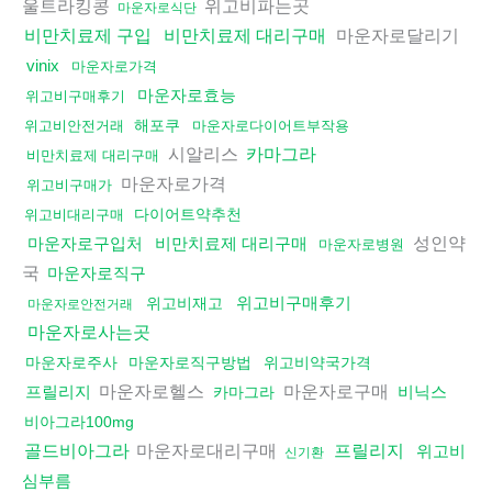
울트라킹콩
위고비파는곳
마운자로식단
마운자로달리기
비만치료제 구입
비만치료제 대리구매
vinix
마운자로가격
마운자로효능
위고비구매후기
해포쿠
위고비안전거래
마운자로다이어트부작용
시알리스
카마그라
비만치료제 대리구매
마운자로가격
위고비구매가
다이어트약추천
위고비대리구매
성인약
마운자로구입처
비만치료제 대리구매
마운자로병원
국
마운자로직구
위고비구매후기
위고비재고
마운자로안전거래
마운자로사는곳
마운자로주사
마운자로직구방법
위고비약국가격
마운자로헬스
마운자로구매
프릴리지
비닉스
카마그라
비아그라100mg
마운자로대리구매
골드비아그라
프릴리지
위고비
신기환
심부름