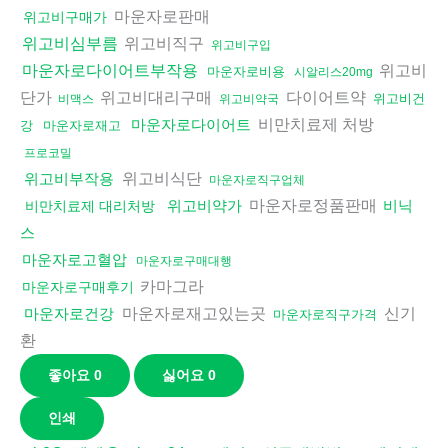
마운자로판매
위고비구매가
위고비직구
위고비심부름
위고비구입
위고비
마운자로다이어트부작용
마운자로비용
시알리스20mg
단가
위고비대리구매
다이어트약
위고비건
비맥스
위고비약국
비만치료제 처방
마운자로다이어트
강
마운자로재고
프로코밀
위고비식단
위고비부작용
마운자로직구업체
마운자로정품판매
위고비약가
비닉
비만치료제 대리처방
스
마운자로고혈압
마운자로구매대행
카마그라
마운자로구매후기
마운자로재고있는곳
신기
마운자로건강
마운자로직구가격
환
좋아요
0
싫어요
0
인쇄