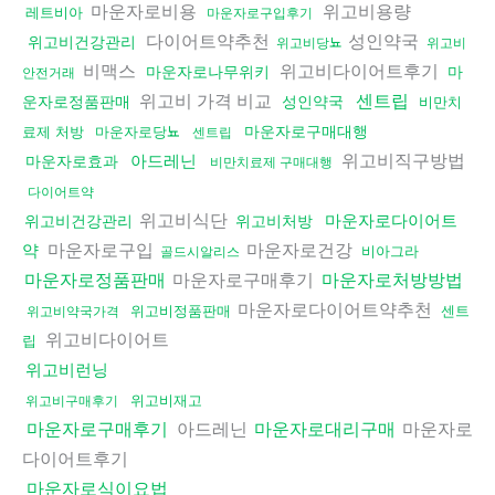
마운자로비용
위고비용량
레트비아
마운자로구입후기
다이어트약추천
성인약국
위고비건강관리
위고비당뇨
위고비
비맥스
위고비다이어트후기
마운자로나무위키
마
안전거래
위고비 가격 비교
센트립
운자로정품판매
성인약국
비만치
마운자로구매대행
료제 처방
마운자로당뇨
센트립
위고비직구방법
아드레닌
마운자로효과
비만치료제 구매대행
다이어트약
위고비식단
마운자로다이어트
위고비건강관리
위고비처방
마운자로구입
마운자로건강
약
비아그라
골드시알리스
마운자로구매후기
마운자로정품판매
마운자로처방방법
마운자로다이어트약추천
위고비정품판매
센트
위고비약국가격
위고비다이어트
립
위고비런닝
위고비재고
위고비구매후기
아드레닌
마운자로
마운자로구매후기
마운자로대리구매
다이어트후기
마운자로식이요법