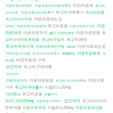
비만치료제
마운자로나무위키
마운자로다이어트약추천
위고비
위고비구매후기
위고비운동
다이어트
마운자로다이어트후기
마운자로파는곳
위고비다이어트
위고비운동
마운
마운자로다이어트약
비맥스
마운자로직구가격
마운자로약국
마운자로운동
자로약국
위
glp-1 비만치료제
위고비판매
고비다이어트부작용
위고비구입처
마운자로파는곳
위고비약국가격
마운자로대리구매
vimax
wegovy
마운자로병원
마운자로식이요법
위고비다이어트후기
프
비만치료제 구매
로코밀
위고비구매대행
성인약국
비아그라
마운자로운동
마운자로
마운자로단가
위고비다이어트약추천
가격
시알리스20mg
위고비국내출시
위고비운동
아드레닌
프릴리지
위고비다이어
비아그라100mg
성인약국
마운자로나무위키
트부작용
시알리스20mg
마운자로약국
마운자로성인병