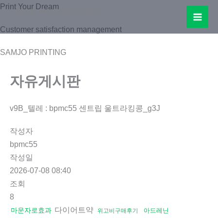
콘
Print Your Dream
Samjo Printing Co. LTD.
텐
Mai
Customer satisfaction management
츠
로
Men
SAMJO PRINTING
건
너
자유게시판
뛰
기
v9B_텔레 : bpmc55 센트립 울트라킹콩_g3J
작성자
bpmc55
작성일
2026-07-08 08:40
조회
8
다이어트약
마운자로효과
아드레닌
위고비구매후기