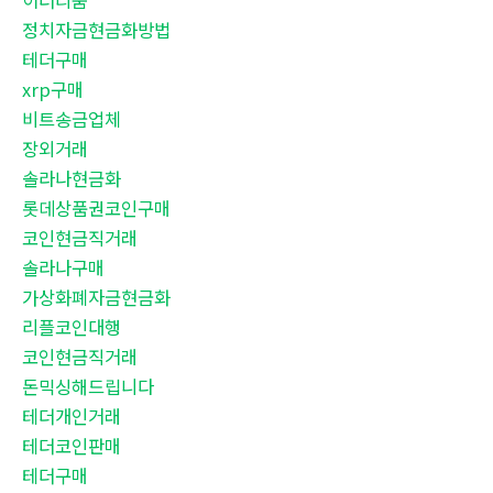
이더리움
정치자금현금화방법
테더구매
xrp구매
비트송금업체
장외거래
솔라나현금화
롯데상품권코인구매
코인현금직거래
솔라나구매
가상화폐자금현금화
리플코인대행
코인현금직거래
돈믹싱해드립니다
테더개인거래
테더코인판매
테더구매