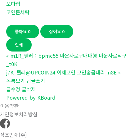
오다집
코인돈세탁
좋아요
0
싫어요
0
인쇄
«
m1R_텔레 : bpmc55 마운자로구매대행 마운자로직구
_t0K
j7K_텔레@UPCOIN24 이체코인 코인송금대리_n8E
»
목록보기
답글쓰기
글수정
글삭제
Powered by KBoard
이용약관
개인정보처리방침
삼조인쇄(주)