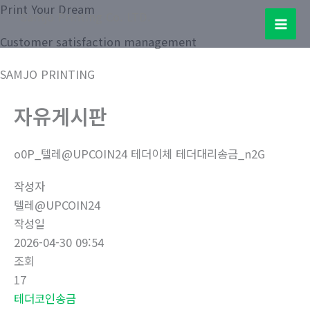
콘
Print Your Dream
Samjo Printing Co. LTD.
텐
Mai
Customer satisfaction management
츠
로
Men
SAMJO PRINTING
건
너
자유게시판
뛰
기
o0P_텔레@UPCOIN24 테더이체 테더대리송금_n2G
작성자
텔레@UPCOIN24
작성일
2026-04-30 09:54
조회
17
테더코인송금