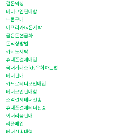
검돈믹싱
테더코인판매함
트론구매
아프리카tv돈세탁
금은돈현금화
돈믹싱방법
카지노세탁
휴대폰결제매입
국내거래소fds우회하는법
테더판매
카드로테더코인매입
테더코인판매함
소액결제테더전송
휴대폰결제테더전송
이더리움판매
리플매입
테더전송대행