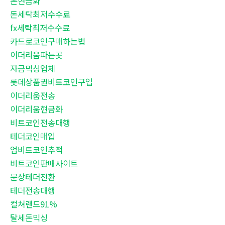
돈현금화
돈세탁최저수수료
fx세탁최저수수료
카드로코인구매하는법
이더리움파는곳
자금믹싱업체
롯데상품권비트코인구입
이더리움전송
이더리움현금화
비트코인전송대행
테더코인매입
업비트코인추적
비트코인판매사이트
문상테더전환
테더전송대행
컬쳐랜드91%
탈세돈믹싱