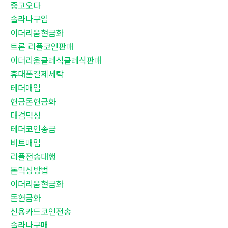
중고오다
솔라나구입
이더리움현금화
트론 리플코인판매
이더리움클레식클레식판매
휴대폰결제세탁
테더매입
현금돈현금화
대검믹싱
테더코인송금
비트매입
리플전송대행
돈믹싱방법
이더리움현금화
돈현금화
신용카드코인전송
솔라나구매