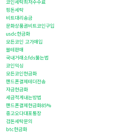
코인세탁최저수수료
핑돈세탁
비트대리송금
문화상품권비트코인구입
usdc현금화
모든코인 고가매입
블테판매
국내거래소fds뚫는법
코인믹싱
모든코인현금화
핸드폰결제테더전송
자금현금화
세금적게내는방법
핸드폰결제현금화85%
중고오다대포통장
검돈세탁문의
btc현금화