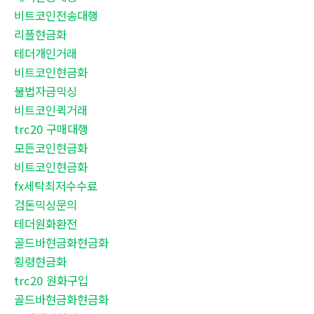
비트코인전송대행
리플현금화
테더개인거래
비트코인현금화
불법자금믹싱
비트코인퀵거래
trc20 구매대행
모든코인현금화
비트코인현금화
fx세탁최저수수료
검돈믹싱문의
테더원화환전
골드바현금화현금화
횡령현금화
trc20 원화구입
골드바현금화현금화