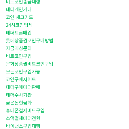
비트코인송금대행
테더개인거래
코인 체크카드
24시코인업체
테더트론매입
롯데상품권코인구매방법
자금믹싱문의
비트코인구입
문화상품권비트코인구입
모든코인구입가능
코인구매사이트
테더구매테더판매
테더수사기관
금은돈현금화
휴대폰결제비트구입
소액결제테더전환
바이낸스구입대행