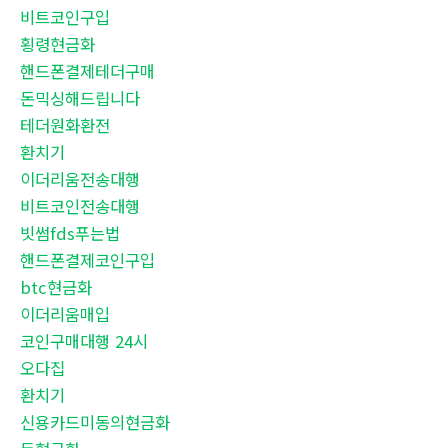
비트코인구입
횡령현금화
핸드폰결제테더구매
돈믹싱해드립니다
테더원화환전
환치기
이더리움전송대행
비트코인전송대행
빗썸fds푸는법
핸드폰결제코인구입
btc현금화
이더리움매입
코인구매대행 24시
오다집
환치기
신용카드미동의현금화