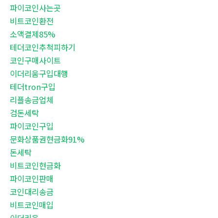
파이코인사는곳
비트코인환전
소액결제85%
테더코인추척피하기
코인구매사이트
이더리움구입대행
테더tron구입
리플송금업체
검돈세탁
파이코인구입
문화상품권현금화91%
돈세탁
비트코인현금화
파이코인판매
코인대리송금
비트코인매입