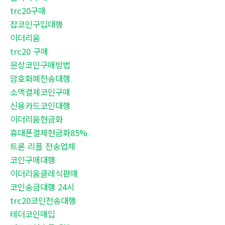
trc20구매
잡코인구입대행
이더리움
trc20 구매
문상코인구매방법
암호화폐전송대행
소액결제코인구매
신용카드코인대행
이더리움현금화
휴대폰결제현금화85%
트론 리플 전송업체
코인구매대행
이더리움클레식판매
코인송금대행 24시
trc20코인전송대행
테더코인매입